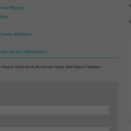
0
t de Mitjanit'
ongue
0
el Camp del Barça
r que vol ser «Milionària»
a Sònica
,
Canet Rock
,
Mostra de Cançó dels Països Catalans