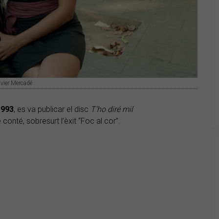
avier Mercadé
1993
, es va publicar el disc
T’ho diré mil
 conté, sobresurt l’èxit “Foc al cor”.