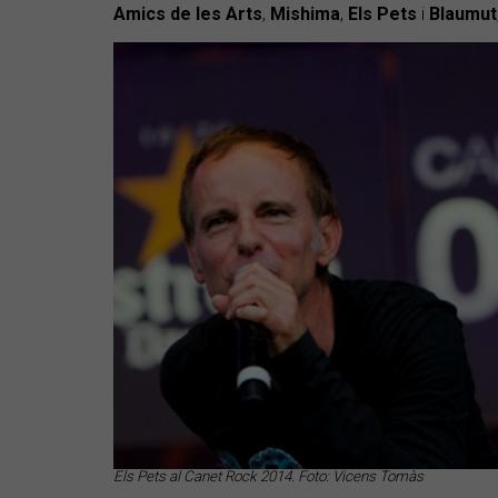
Amics de les Arts
,
Mishima
,
Els Pets
i
Blaumut
Els Pets al Canet Rock 2014. Foto: Vicens Tomàs