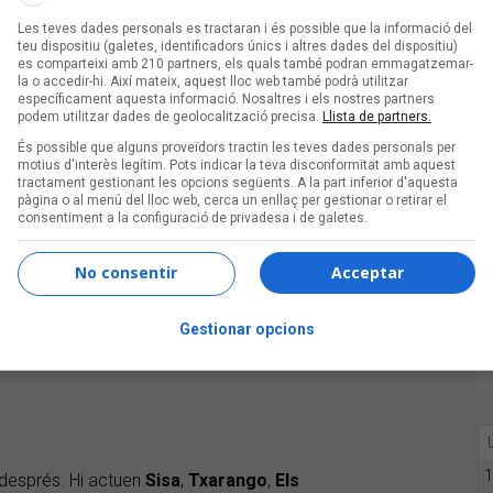
Les teves dades personals es tractaran i és possible que la informació del
teu dispositiu (galetes, identificadors únics i altres dades del dispositiu)
es comparteixi amb 210 partners, els quals també podran emmagatzemar-
la o accedir-hi. Així mateix, aquest lloc web també podrà utilitzar
específicament aquesta informació. Nosaltres i els nostres partners
podem utilitzar dades de geolocalització precisa.
Llista de partners.
És possible que alguns proveïdors tractin les teves dades personals per
motius d'interès legítim. Pots indicar la teva disconformitat amb aquest
tractament gestionant les opcions següents. A la part inferior d'aquesta
pàgina o al menú del lloc web, cerca un enllaç per gestionar o retirar el
consentiment a la configuració de privadesa i de galetes.
No consentir
Acceptar
Gestionar opcions
1
 després. Hi actuen
Sisa
,
Txarango
,
Els