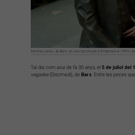
Montse Llaràs, de Bars, en una sessió per a Enderrock el 1993 | X
Tal dia com avui de fa 30 anys, el
5 de juliol del 
vegades
(Discmedi), de
Bars
. Entre les peces que