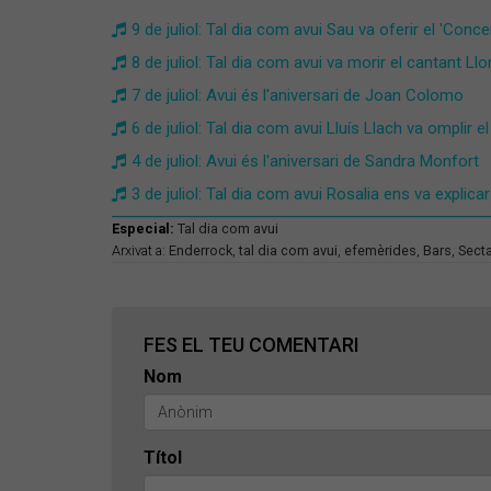
9 de juliol: Tal dia com avui Sau va oferir el 'Concer
8 de juliol: Tal dia com avui va morir el cantant Ll
7 de juliol: Avui és l'aniversari de Joan Colomo
6 de juliol: Tal dia com avui Lluís Llach va omplir 
4 de juliol: Avui és l'aniversari de Sandra Monfort
3 de juliol: Tal dia com avui Rosalia ens va explica
Especial:
Tal dia com avui
Arxivat a:
Enderrock
,
tal dia com avui
,
efemèrides
,
Bars
,
Sect
FES EL TEU COMENTARI
Nom
Títol