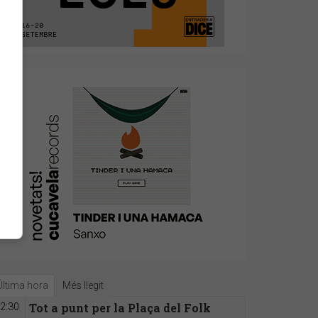
Última hora
Més llegit
Tot a punt per la Plaça del Folk
2:30