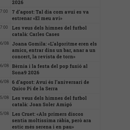
2026
7 d'agost: Tal dia com avui es va
7:00
estrenar «El meu avi»
Les veus dels himnes del futbol
7:00
català: Carles Cases
Joana Gomila: «L’algoritme eren els
6/08
amics, entrar dins un bar, anar a un
concert, la revista de torn»
Bèrnia i la festa del pop fusió al
6/08
Sona9 2026
6 d'agost: Avui és l'aniversari de
6/08
Quico Pi de la Serra
Les veus dels himnes del futbol
5/08
català: Joan Soler Amigó
Les Cruet: «Als primers discos
5/08
sentia moltíssima ràbia, però ara
estic més serena i en pau»