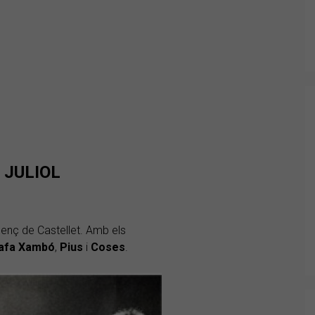
 JULIOL
enç de Castellet. Amb els
afa Xambó
,
Pius
i
Coses
.