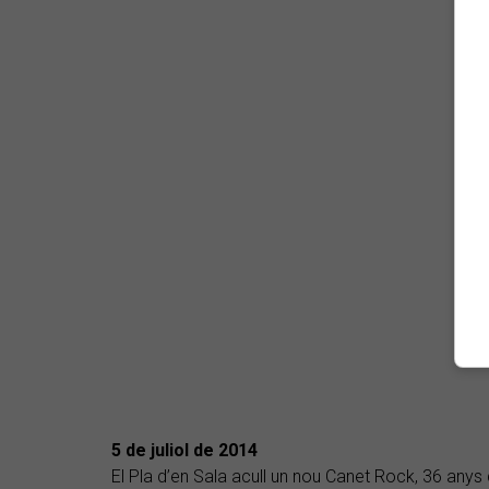
5 de juliol de 2014
El Pla d’en Sala acull un nou Canet Rock, 36 anys