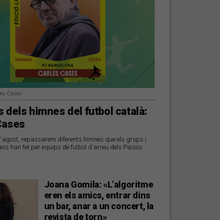
les Cases
 dels himnes del futbol català:
Cases
d'agost, repassarem diferents himnes que els grups i
ans han fet per equips de futbol d'arreu dels Països
Joana Gomila: «L’algoritme
eren els amics, entrar dins
un bar, anar a un concert, la
revista de torn»