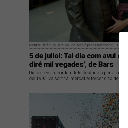
Montse Llaràs, de Bars, en una sessió per a Enderrock el 1993 | X
5 de juliol: Tal dia com avui es
diré mil vegades', de Bars
Diàriament, recordem fets destacats per a la músic
del 1993, va sortir al mercat el tercer disc de Bar