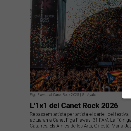
Figa Flawas al Canet Rock 2025 | Gil Ayats
L'1x1 del Canet Rock 2026
Repassem artista per artista el cartell del festiva
actuaran a Canet Figa Flawas, 31 FAM, La Fúmiga,
Catarres, Els Amics de les Arts, Ginestà, Maria J