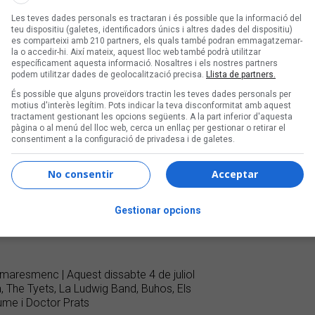
Les teves dades personals es tractaran i és possible que la informació del
teu dispositiu (galetes, identificadors únics i altres dades del dispositiu)
es comparteixi amb 210 partners, els quals també podran emmagatzemar-
la o accedir-hi. Així mateix, aquest lloc web també podrà utilitzar
específicament aquesta informació. Nosaltres i els nostres partners
podem utilitzar dades de geolocalització precisa.
Llista de partners.
És possible que alguns proveïdors tractin les teves dades personals per
motius d'interès legítim. Pots indicar la teva disconformitat amb aquest
tractament gestionant les opcions següents. A la part inferior d'aquesta
pàgina o al menú del lloc web, cerca un enllaç per gestionar o retirar el
consentiment a la configuració de privadesa i de galetes.
No consentir
Acceptar
Gestionar opcions
l maresmenc | Aquest dissabte 4 de juliol
 The Tyets, La Ludwig Band, Buhos, Els
aume i Doctor Prats