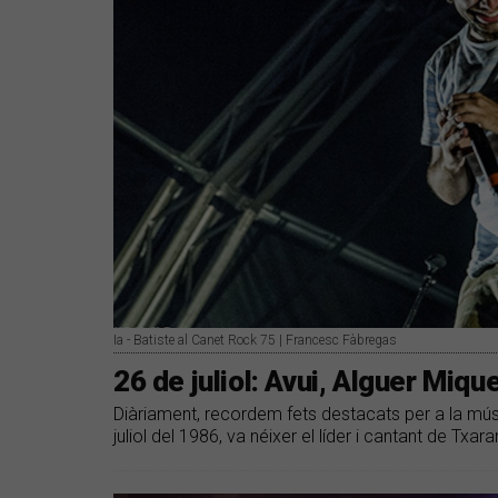
Ia - Batiste al Canet Rock 75 | Francesc Fàbregas
26 de juliol: Avui, Alguer Miqu
Diàriament, recordem fets destacats per a la músi
juliol del 1986, va néixer el líder i cantant de Txar