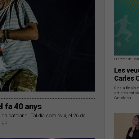
El cromo de Car
Les veus
Carles 
Fins a finals 
artistes catal
Catalans
el fa 40 anys
ca catalana | Tal dia com avui, el 26 de
ango