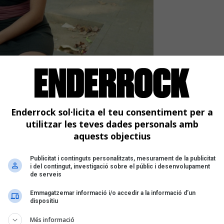
avier Mercadé
 va publicar el disc 'T'ho
Enderrock sol·licita el teu consentiment per a
utilitzar les teves dades personals amb
a catalana | Tal dia com avui, el 5 de juliol
aquests objectius
s
Publicitat i continguts personalitzats, mesurament de la publicitat
i del contingut, investigació sobre el públic i desenvolupament
de serveis
Emmagatzemar informació i/o accedir a la informació d’un
dispositiu
Més informació