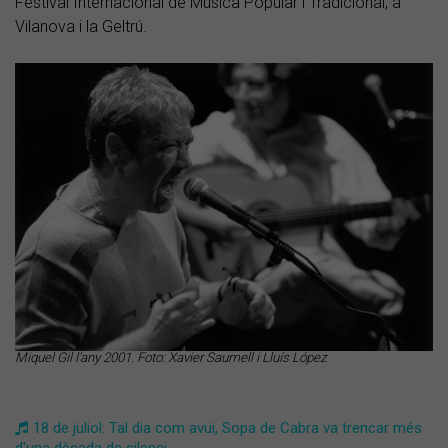
Festival Internacional de Música Popular i Tradicional, a
Vilanova i la Geltrú.
Miquel Gil l'any 2001. Foto: Xavier Saumell i Lluís López
18 de juliol: Tal dia com avui, Sopa de Cabra va trencar més
d'una dècada de silenci