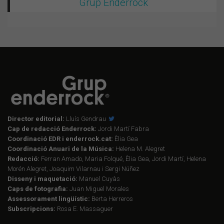
Grup Enderrock
Director editorial:
Lluís Gendrau
Cap de redacció Enderrock:
Jordi Martí Fabra
Coordinació EDR i enderrock.cat:
Èlia Gea
Coordinació Anuari de la Música:
Helena M. Alegret
Redacció:
Ferran Amado, Maria Folqué, Èlia Gea, Jordi Martí, Helena
Morén Alegret, Joaquim Vilarnau i Sergi Núñez
Disseny i maquetació:
Manuel Cuyàs
Caps de fotografia:
Juan Miguel Morales
Assessorament lingüístic:
Berta Herreros
Subscripcions:
Rosa E. Massaguer