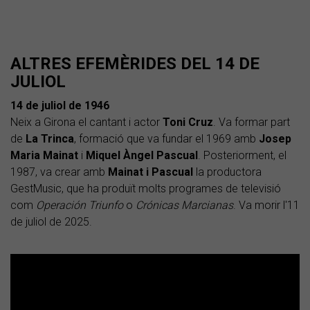
ALTRES EFEMÈRIDES DEL 14 DE
JULIOL
14 de juliol de 1946
Neix a Girona el cantant i actor
Toni
Cruz
. Va formar part
de
La
Trinca
, formació que va fundar el 1969 amb
Josep
Maria Mainat
i
Miquel Àngel Pascual
. Posteriorment, el
1987, va crear amb
Mainat i Pascual
la productora
GestMusic, que ha produït molts programes de televisió
com
Operación Triunfo
o
Crónicas Marcianas
. Va morir l'11
de juliol de 2025.