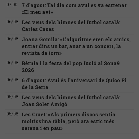
7 d'agost: Tal dia com avui es va estrenar
07:00
«El meu avi»
Les veus dels himnes del futbol català:
06/08
Carles Cases
Joana Gomila: «L’algoritme eren els amics,
06/08
entrar dins un bar, anar a un concert, la
revista de torn»
Bèrnia i la festa del pop fusió al Sona9
06/08
2026
6 d'agost: Avui és l'aniversari de Quico Pi
06/08
de la Serra
Les veus dels himnes del futbol català:
05/08
Joan Soler Amigó
Les Cruet: «Als primers discos sentia
05/08
moltíssima ràbia, però ara estic més
serena i en pau»