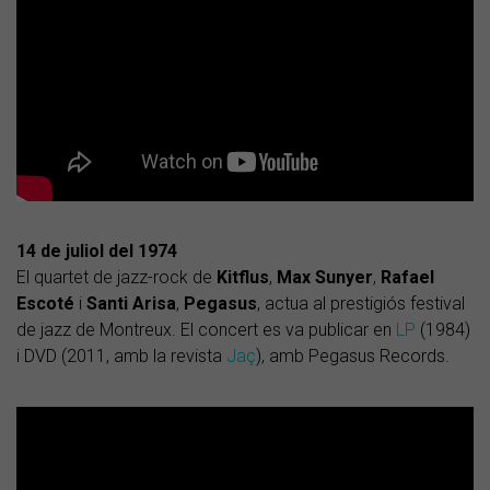
14 de juliol del 1974
El quartet de jazz-rock de
Kitflus
,
Max Sunyer
,
Rafael
Escoté
i
Santi Arisa
,
Pegasus
, actua al prestigiós festival
de jazz de Montreux. El concert es va publicar en
LP
(1984)
i DVD (2011, amb la revista
Jaç
), amb Pegasus Records.