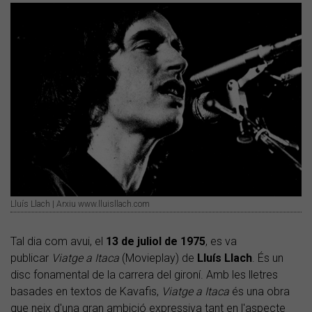
Lluís Llach | Arxiu www.lluisllach.com
Tal dia com avui, el
13 de juliol de 1975
, es va
publicar
Viatge a Itaca
(Movieplay) de
Lluís
Llach
. És un
disc fonamental de la carrera del gironí. Amb les lletres
basades en textos de Kavafis,
Viatge a Itaca
és una obra
que neix d'una gran ambició expressiva tant en l'aspecte