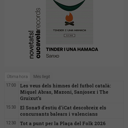
Última hora
Més llegit
Les veus dels himnes del futbol català:
17:00
Miquel Abras, Mazoni, Sanjosex i The
Gruixut’s
El Sona9 d'estiu d'iCat descobreix els
15:30
concursants balears i valencians
Tot a punt per la Plaça del Folk 2026
12:30