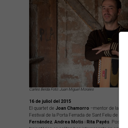
Carles Belda Foto: Juan Miguel Morales
16 de juliol del 2015
El quartet de
Joan Chamorro
–mentor de la
San
Festival de la Porta Ferrada de Sant Feliu de Gu
Fernández
,
Andrea Motis
i
Rita Payés
. Posteri