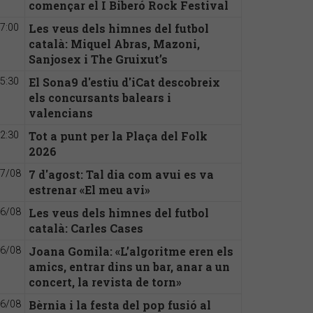
començar el I Biberó Rock Festival
Les veus dels himnes del futbol
7:00
català: Miquel Abras, Mazoni,
Sanjosex i The Gruixut’s
El Sona9 d'estiu d'iCat descobreix
5:30
els concursants balears i
valencians
Tot a punt per la Plaça del Folk
2:30
2026
7 d'agost: Tal dia com avui es va
7/08
estrenar «El meu avi»
Les veus dels himnes del futbol
6/08
català: Carles Cases
Joana Gomila: «L’algoritme eren els
6/08
amics, entrar dins un bar, anar a un
concert, la revista de torn»
Bèrnia i la festa del pop fusió al
6/08