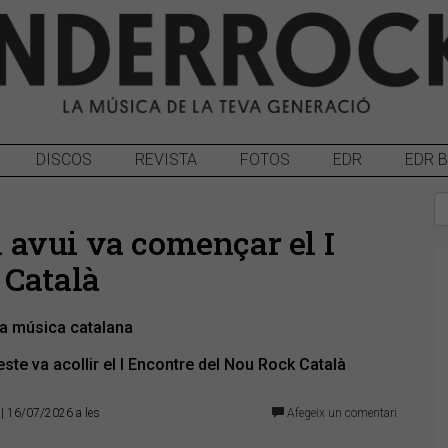
DISCOS
REVISTA
FOTOS
EDR
EDR 
om avui va començar el I
 Català
la música catalana
este va acollir el I Encontre del Nou Rock Català
| 16/07/2026 a les
Afegeix un comentari