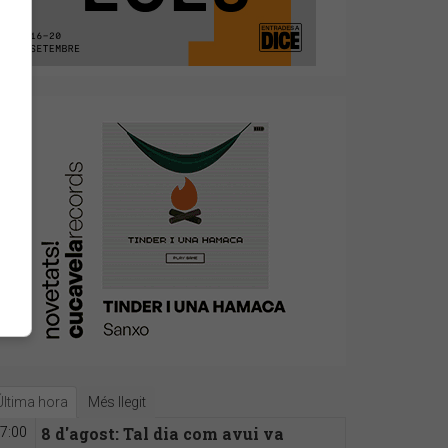
Última hora
Més llegit
8 d'agost: Tal dia com avui va
7:00