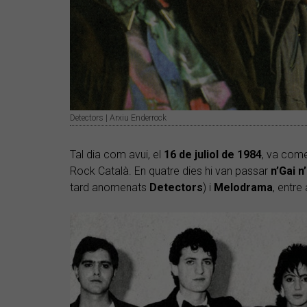
Detectors | Arxiu Enderrock
Tal dia com avui, el
16 de juliol de
1984
, va come
Rock Català. En quatre dies hi van passar
n’Gai n
tard anomenats
Detectors
) i
Melodrama
, entre 