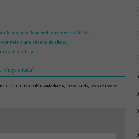
1
imera Acampada Jove amb un concert d'Al Tall
1
rencar més d'una dècada de silenci
ra Festa de Treball
1
a 'Viatge a Itaca'
0
n'Gai n'Gai
,
Duble Buble
,
Melodrama
,
Carles Belda
,
Joan Chamorro
,
0
0
0