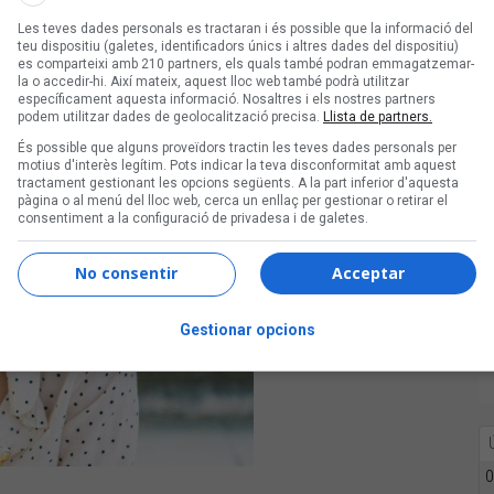
diversos.
Les teves dades personals es tractaran i és possible que la informació del
teu dispositiu (galetes, identificadors únics i altres dades del dispositiu)
es comparteixi amb 210 partners, els quals també podran emmagatzemar-
la o accedir-hi. Així mateix, aquest lloc web també podrà utilitzar
específicament aquesta informació. Nosaltres i els nostres partners
podem utilitzar dades de geolocalització precisa.
Llista de partners.
És possible que alguns proveïdors tractin les teves dades personals per
motius d'interès legítim. Pots indicar la teva disconformitat amb aquest
tractament gestionant les opcions següents. A la part inferior d'aquesta
pàgina o al menú del lloc web, cerca un enllaç per gestionar o retirar el
consentiment a la configuració de privadesa i de galetes.
No consentir
Acceptar
Gestionar opcions
0