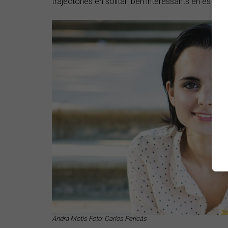
trajectòries en solitari ben interessants en estils 
Andra Motis Foto: Carlos Pericàs