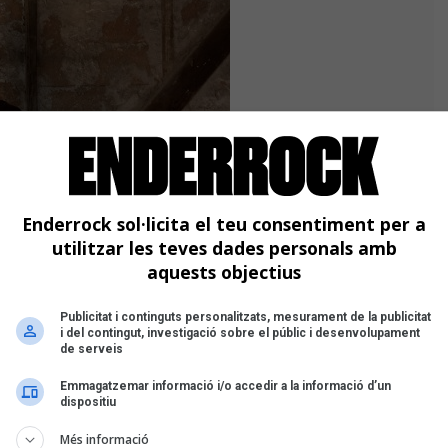
Enderrock sol·licita el teu consentiment per a
utilitzar les teves dades personals amb
aquests objectius
Publicitat i continguts personalitzats, mesurament de la publicitat
i del contingut, investigació sobre el públic i desenvolupament
de serveis
t Andreu Jazz Band
– va actuar al
Emmagatzemar informació i/o accedir a la informació d’un
íxols amb
Magalí Datzira
,
Eva
dispositiu
orment, totes quatre han desenvolupat
Més informació