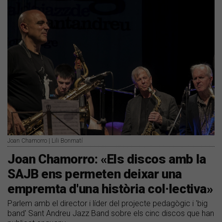
Joan Chamorro | Lili Bonmatí
Joan Chamorro: «Els discos amb la
SAJB ens permeten deixar una
empremta d'una història col·lectiva»
Parlem amb el director i líder del projecte pedagògic i 'big
band' Sant Andreu Jazz Band sobre els cinc discos que han