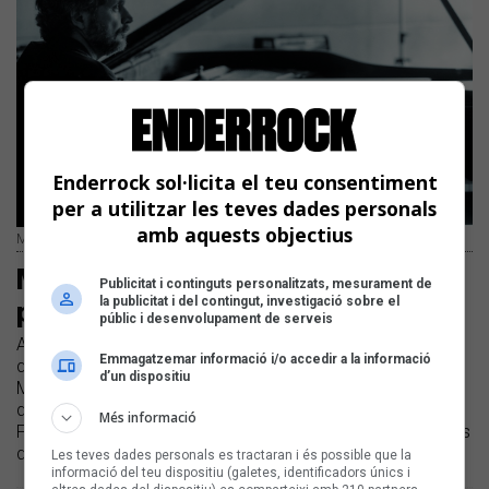
Enderrock sol·licita el teu consentiment
per a utilitzar les teves dades personals
amb aquests objectius
Manel Camp | Juan Miguel Morales
Manel Camp i Joan Chamorro,
Publicitat i continguts personalitzats, mesurament de
la publicitat i del contingut, investigació sobre el
premiats per l’AMJM
públic i desenvolupament de serveis
Avui s’ha celebrat la 29a edició de l’entrega de guardons
Emmagatzemar informació i/o accedir a la informació
que atorga l’Associació de Músics de Jazz i Música
d’un dispositiu
Moderna de Catalunya | L’acte, acollit pel Milano Jazz Club
de Barcelona, també ha reconegut Joan Casares, el
Més informació
Festival Nits de Jazz de Platja d’Aro, l’Associació de Músics
de Mallorca i Anna Veiga
Les teves dades personals es tractaran i és possible que la
informació del teu dispositiu (galetes, identificadors únics i