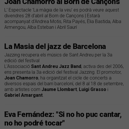
Joan Chamorro al Born de Cançons
L' Espectacle 'La màgia de la veu' es podrà veure aquest
divendres 28 d'abril al Born de Cançons | Estarà
acompanyat d'Andrea Motis, Rita Payés, Èlia Bastida, Alba
Armengou, Alba Esteban i Abril Saurí
La Masia del jazz de Barcelona
Jazzing recupera els músics de Sant Andreu per la 3a
edició del festival
L'Associació
Sant Andreu Jazz Band
, activa des del 2006,
ens presenta la 3a edició del festival Jazzing. El promotor,
Joan Chamorro
, ha organitzat el cicle de concerts a
diversos espais del barri barceloní, del 8 al 18 de setembre,
amb artistes com
Jaume Llombart
,
Luigi Grasso
i
Gabriel Amargant
.
Eva Fernández: "Si no ho puc cantar,
no ho podré tocar"