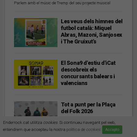
Parlem amb el músic de Tremp del seu projecte musical
Les veus dels himnes del
futbol català: Miquel
Abras, Mazoni, Sanjosex
i The Gruixut’s
El Sona9 d'estiu d'iCat
descobreix els
concursants balears i
valencians
Tot a punt per la Plaça
del Folk 2026
Enderrock.cat utilitza
cookies
. Si continueu navegant pel web,
entendrem que accepteu la nostra
política de
cookies
.
Accepto