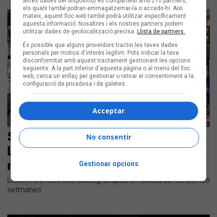
altres dades del dispositiu) es comparteixi amb 210 partners,
els quals també podran emmagatzemar-la o accedir-hi. Així
mateix, aquest lloc web també podrà utilitzar específicament
aquesta informació. Nosaltres i els nostres partners podem
utilitzar dades de geolocalització precisa.
Llista de partners.
És possible que alguns proveïdors tractin les teves dades
personals per motius d'interès legítim. Pots indicar la teva
disconformitat amb aquest tractament gestionant les opcions
següents. A la part inferior d'aquesta pàgina o al menú del lloc
web, cerca un enllaç per gestionar o retirar el consentiment a la
configuració de privadesa i de galetes.
Acceptar
Santa Salut, Pau Vallvé, Julieta, i
No consentir
Lal'Ba amb Maluks, entre les
novetats del mes
Gestionar opcions
Llistem les novetats discogràfiques en català de les últimes
setmanes