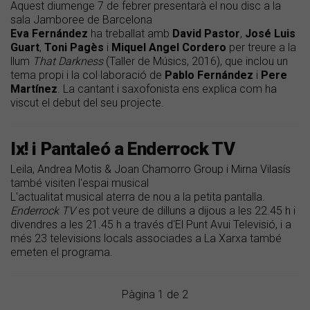
Aquest diumenge 7 de febrer presentarà el nou disc a la
sala Jamboree de Barcelona
Eva Fernández
ha treballat amb
David Pastor
,
José Luis
Guart
,
Toni Pagès
i
Miquel Angel Cordero
per treure a la
llum
That Darkness
(Taller de Músics, 2016), que inclou un
tema propi i la col·laboració de
Pablo Fernández
i
Pere
Martínez
. La cantant i saxofonista ens explica com ha
viscut el debut del seu projecte.
Ix! i Pantaleó a Enderrock TV
Leila, Andrea Motis & Joan Chamorro Group i Mirna Vilasís
també visiten l'espai musical
L'actualitat musical aterra de nou a la petita pantalla.
Enderrock TV
es pot veure de dilluns a dijous a les 22.45 h i
divendres a les 21.45 h a través d'El Punt Avui Televisió, i a
més 23 televisions locals associades a La Xarxa també
emeten el programa.
Pàgina 1 de 2