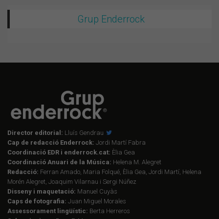
Grup Enderrock
Director editorial:
Lluís Gendrau
Cap de redacció Enderrock:
Jordi Martí Fabra
Coordinació EDR i enderrock.cat:
Èlia Gea
Coordinació Anuari de la Música:
Helena M. Alegret
Redacció:
Ferran Amado, Maria Folqué, Èlia Gea, Jordi Martí, Helena
Morén Alegret, Joaquim Vilarnau i Sergi Núñez
Disseny i maquetació:
Manuel Cuyàs
Caps de fotografia:
Juan Miguel Morales
Assessorament lingüístic:
Berta Herreros