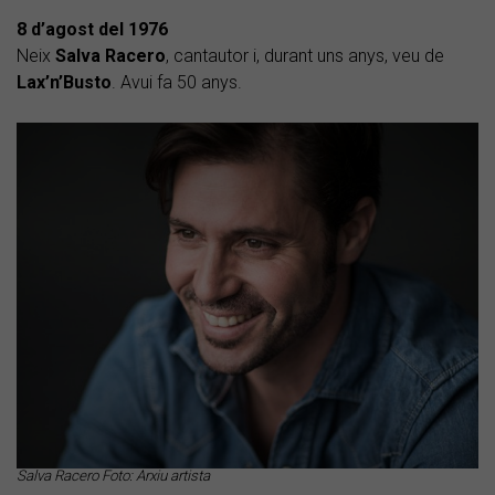
8 d’agost del 1976
Neix
Salva Racero
, cantautor i, durant uns anys, veu de
Lax’n’Busto
. Avui fa 50 anys.
Salva Racero Foto: Arxiu artista