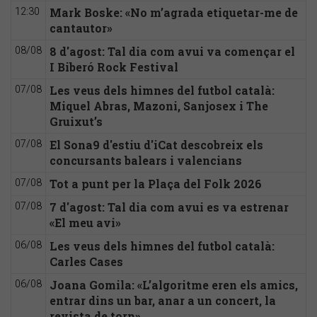
Mark Boske: «No m’agrada etiquetar-me de
12:30
cantautor»
8 d'agost: Tal dia com avui va començar el
08/08
I Biberó Rock Festival
Les veus dels himnes del futbol català:
07/08
Miquel Abras, Mazoni, Sanjosex i The
Gruixut’s
El Sona9 d'estiu d'iCat descobreix els
07/08
concursants balears i valencians
Tot a punt per la Plaça del Folk 2026
07/08
7 d'agost: Tal dia com avui es va estrenar
07/08
«El meu avi»
Les veus dels himnes del futbol català:
06/08
Carles Cases
Joana Gomila: «L’algoritme eren els amics,
06/08
entrar dins un bar, anar a un concert, la
revista de torn»