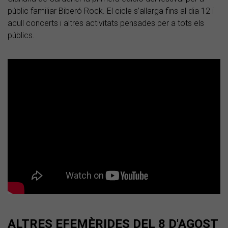
públic familiar Biberó Rock. El cicle s’allarga fins al dia 12 i
acull concerts i altres activitats pensades per a tots els
públics.
ALTRES EFEMÈRIDES DEL 8 D'AGOST