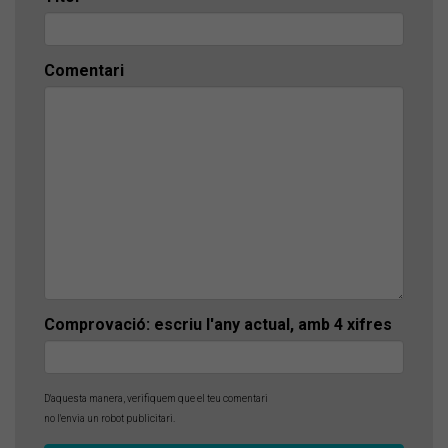
Comentari
Comprovació: escriu l'any actual, amb 4 xifres
D'aquesta manera, verifiquem que el teu comentari
no l'envia un robot publicitari.