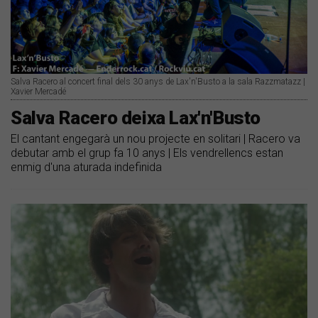
Salva Racero al concert final dels 30 anys de Lax'n'Busto a la sala Razzmatazz |
Xavier Mercadé
Salva Racero deixa Lax'n'Busto
El cantant engegarà un nou projecte en solitari | Racero va
debutar amb el grup fa 10 anys | Els vendrellencs estan
enmig d'una aturada indefinida