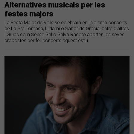
Alternatives musicals per les
festes majors
La Festa Major de Valls se celebrarà en línia amb concerts
de La Sra Tomasa, Lildami o Sabor de Gràcia, entre d'altres
| Grups com Sense Sal o Salva Racero aporten les seves
propostes per fer concerts aquest estiu