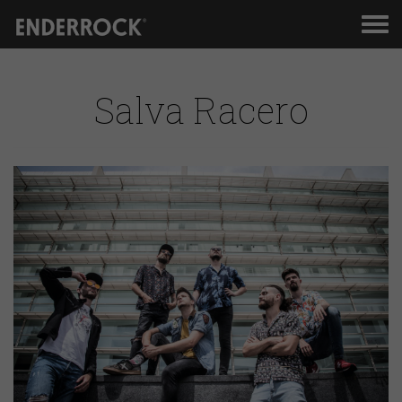
Men
de
nav
Salva Racero