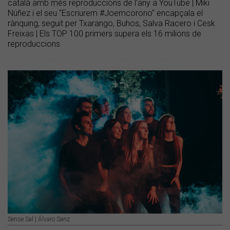
català amb més reproduccions de l'any a YouTube | Miki
Núñez i el seu "Escriurem #Joemcorono" encapçala el
rànquing, seguit per Txarango, Buhos, Salva Racero i Cesk
Freixas | Els TOP 100 primers supera els 16 milions de
reproduccions
Sense Sal | Álvaro Sanz