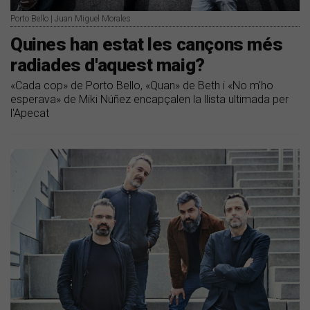
Porto Bello | Juan Miguel Morales
Quines han estat les cançons més
radiades d'aquest maig?
​«Cada cop» de Porto Bello, «Quan» de Beth i «No m'ho
esperava» de Miki Núñez encapçalen la llista ultimada per
l'Apecat