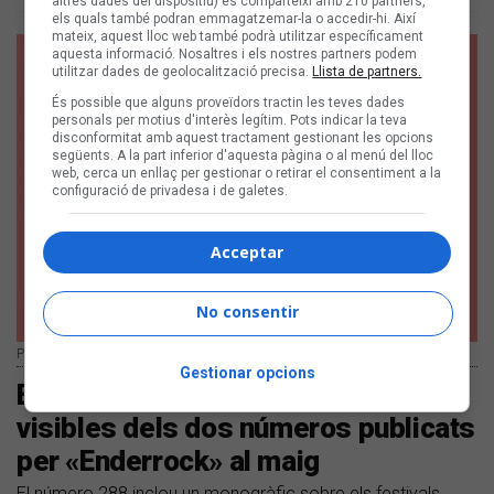
altres dades del dispositiu) es comparteixi amb 210 partners,
els quals també podran emmagatzemar-la o accedir-hi. Així
mateix, aquest lloc web també podrà utilitzar específicament
aquesta informació. Nosaltres i els nostres partners podem
utilitzar dades de geolocalització precisa.
Llista de partners.
És possible que alguns proveïdors tractin les teves dades
personals per motius d'interès legítim. Pots indicar la teva
disconformitat amb aquest tractament gestionant les opcions
següents. A la part inferior d'aquesta pàgina o al menú del lloc
web, cerca un enllaç per gestionar o retirar el consentiment a la
configuració de privadesa i de galetes.
Acceptar
No consentir
Portada de revista 'Enderrock' 288
Gestionar opcions
El Diluvi i Porto Bello són les cares
visibles dels dos números publicats
per «Enderrock» al maig
El número 288 inclou un monogràfic sobre els festivals