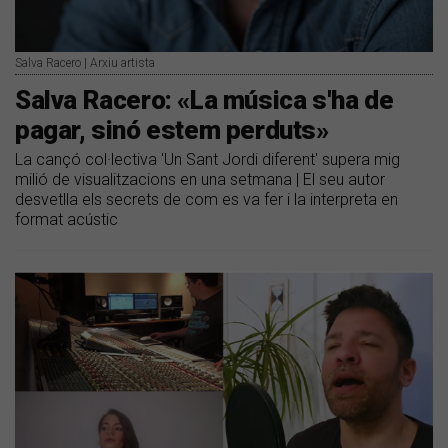
Salva Racero | Arxiu artista
Salva Racero: «La música s'ha de
pagar, sinó estem perduts»
La cançó col·lectiva 'Un Sant Jordi diferent' supera mig
milió de visualitzacions en una setmana | El seu autor
desvetlla els secrets de com es va fer i la interpreta en
format acústic