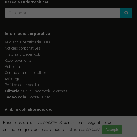
Cerca a Enderrock.cat:
Informació corporativa
Audiència certificada OJD
Notícies corporatives
Història d'Enderrock
Reconeixements
Publicitat
Contacta amb nosaltres
Avís legal
Política de privacitat
Editorial:
Grup Enderrock Edicions S.L.
Tecnologia:
Sobrevia.net
Amb la col·laboració de:
Enderrock.cat utilitza
cookies
. Si continueu navegant pel web,
entendrem que accepteu la nostra
política de
cookies
.
Accepto