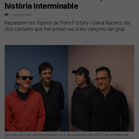
història interminable
1
COMENTARI
Repassem les figures de Pemi Fortuny i Salva Racero, els
dos cantants que han posat veu a les cançons del grup
Lax'n'Busto a la sala Razzmatazz el 4 de novembre de 2016 | Xavier Mercadé