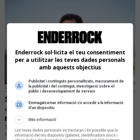
Enderrock sol·licita el teu consentiment
per a utilitzar les teves dades personals
amb aquests objectius
Publicitat i continguts personalitzats, mesurament de
la publicitat i del contingut, investigació sobre el
Salva Racero | Noemí Elías
públic i desenvolupament de serveis
Salva Racero passarà pel programa
Emmagatzemar informació i/o accedir a la informació
«Sona9» d'iCat per presentar el seu
d’un dispositiu
nou EP
Més informació
També hi podrem sentir els primers grups que actuaran als
Les teves dades personals es tractaran i és possible que la
concerts de la fase preliminar del concurs Sona9
informació del teu dispositiu (galetes, identificadors únics i