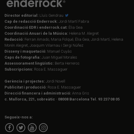
Director editorial:
Lluís Gendrau
Cap de redacció Enderrock:
Jordi Martí Fabra
Coordinació EDR i enderrock.cat:
Èlia Gea
Coordinació Anuari de la Música:
Helena M. Alegret
Redacció:
Ferran Amado, Maria Folqué, Èlia Gea, Jordi Martí, Helena
Morén Alegret, Joaquim Vilarnau i Sergi Núñez
Disseny i maquetació:
Manuel Cuyàs
Caps de fotografia:
Juan Miguel Morales
Assessorament lingüístic:
Berta Herreros
Subscripcions:
Rosa E. Massaguer
Gerència i projectes:
Jordi Novell
Publicitat i producció:
Rosa E. Massaguer
Direcció financera i administració:
Anna Gris
c. Mallorca, 221, sobreàtic · 08008 Barcelona Tel. 93 237 08 05
Segueix-nos a: