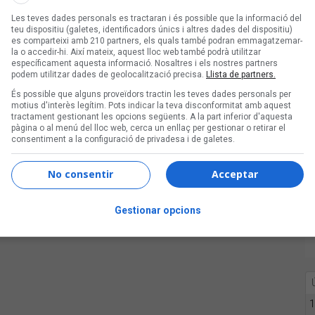
s tradicionals catalanes com estàndards
Les teves dades personals es tractaran i és possible que la informació del
a, cuplets, boleros, cançons
teu dispositiu (galetes, identificadors únics i altres dades del dispositiu)
es comparteixi amb 210 partners, els quals també podran emmagatzemar-
r a Barcelona el 2022 als 80 anys.
la o accedir-hi. Així mateix, aquest lloc web també podrà utilitzar
específicament aquesta informació. Nosaltres i els nostres partners
podem utilitzar dades de geolocalització precisa.
Llista de partners.
És possible que alguns proveïdors tractin les teves dades personals per
motius d'interès legítim. Pots indicar la teva disconformitat amb aquest
tractament gestionant les opcions següents. A la part inferior d'aquesta
pàgina o al menú del lloc web, cerca un enllaç per gestionar o retirar el
consentiment a la configuració de privadesa i de galetes.
No consentir
Acceptar
Gestionar opcions
1