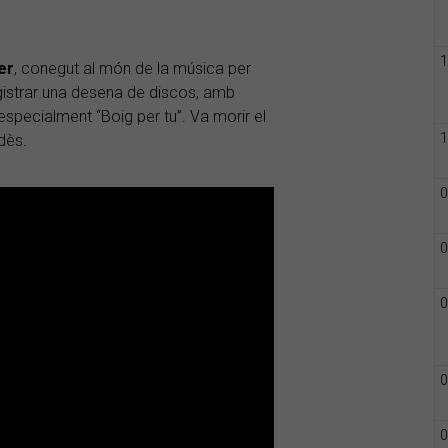
1
er
, conegut al món de la música per
istrar una desena de discos, amb
specialment “Boig per tu”. Va morir el
1
dès.
0
0
0
0
0