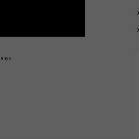
0
0
 anys.