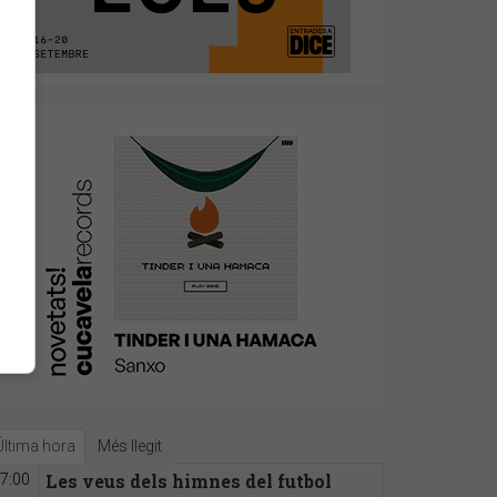
Última hora
Més llegit
Les veus dels himnes del futbol
7:00