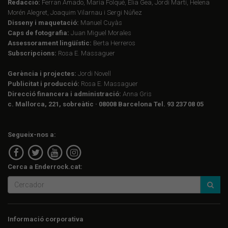
Redacció:
Ferran Amado, Maria Folqué, Èlia Gea, Jordi Martí, Helena
Morén Alegret, Joaquim Vilarnau i Sergi Núñez
Disseny i maquetació:
Manuel Cuyàs
Caps de fotografia:
Juan Miguel Morales
Assessorament lingüístic:
Berta Herreros
Subscripcions:
Rosa E. Massaguer
Gerència i projectes:
Jordi Novell
Publicitat i producció:
Rosa E. Massaguer
Direcció financera i administració:
Anna Gris
c. Mallorca, 221, sobreàtic · 08008 Barcelona Tel. 93 237 08 05
Segueix-nos a:
Cerca a Enderrock.cat:
Informació corporativa