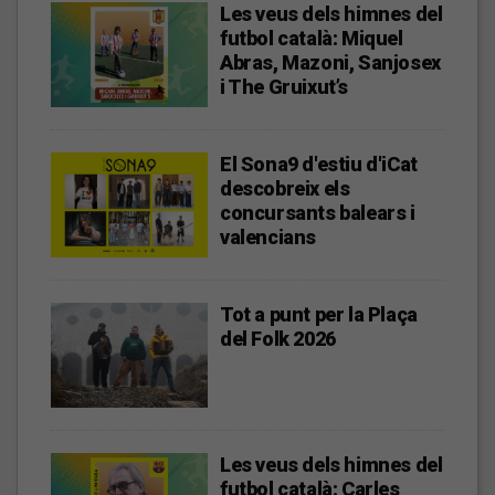
Les veus dels himnes del
futbol català: Miquel
Abras, Mazoni, Sanjosex
i The Gruixut’s
El Sona9 d'estiu d'iCat
descobreix els
concursants balears i
valencians
Tot a punt per la Plaça
del Folk 2026
Les veus dels himnes del
futbol català: Carles