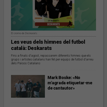
El cromo de Deskarats
Les veus dels himnes del futbol
català: Deskarats
Fins a finals d'agost, repassarem diferents himnes que els
grups i artistes catalans han fet per equips de futbol d'arreu
dels Països Catalans
Mark Boske: «No
m’agrada etiquetar-me
de cantautor»