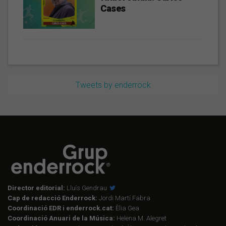
Cases
Tweets by enderrock
Director editorial:
Lluís Gendrau
Cap de redacció Enderrock:
Jordi Martí Fabra
Coordinació EDR i enderrock.cat:
Èlia Gea
Coordinació Anuari de la Música:
Helena M. Alegret