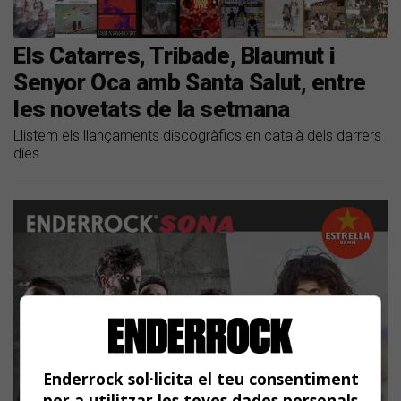
Els Catarres, Tribade, Blaumut i
Senyor Oca amb Santa Salut, entre
les novetats de la setmana
Llistem els llançaments discogràfics en català dels darrers
dies
Enderrock sol·licita el teu consentiment
per a utilitzar les teves dades personals