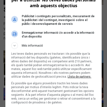
amb aquests objectius
Segueix en directe l'Enderrock Sona
- Especial Escena Valenciana
Publicitat i continguts personalitzats, mesurament de
la publicitat i del contingut, investigació sobre el
Presentem el número 328 d'Enderrock, dedicat a l'escena
públic i desenvolupament de serveis
valenciana, amb una entrevista i concert de la banda
Emmagatzemar informació i/o accedir a la informació
pegolina Smoking Souls | ​A més, escoltarem en directe el
d’un dispositiu
nou treball de l'artista alcoiana Neus Ferri, 'Llar'
Més informació
Les teves dades personals es tractaran i és possible que la
informació del teu dispositiu (galetes, identificadors únics i
altres dades del dispositiu) es comparteixi amb 210 partners,
els quals també podran emmagatzemar-la o accedir-hi. Així
mateix, aquest lloc web també podrà utilitzar específicament
aquesta informació. Nosaltres i els nostres partners podem
utilitzar dades de geolocalització precisa.
Llista de partners.
És possible que alguns proveïdors tractin les teves dades
personals per motius d'interès legítim. Pots indicar la teva
disconformitat amb aquest tractament gestionant les opcions
següents. A la part inferior d'aquesta pàgina o al menú del lloc
web, cerca un enllaç per gestionar o retirar el consentiment a la
configuració de privadesa i de galetes.