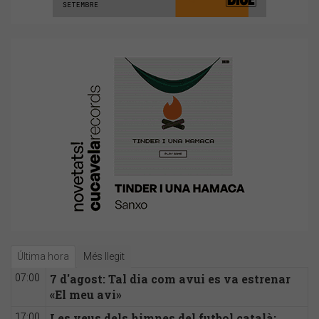
Última hora
Més llegit
7 d'agost: Tal dia com avui es va estrenar
07:00
«El meu avi»
Les veus dels himnes del futbol català:
17:00