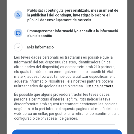
Publicitat i continguts personalitzats, mesurament de
la publicitat i del contingut, investigació sobre el
públic i desenvolupament de serveis
Emmagatzemar informació i/o accedir a la informació
d’un dispositiu
Més informació
Les teves dades personals es tractaran i és possible que la
informació del teu dispositiu (galetes, identificadors únics i
altres dades del dispositiu) es comparteixi amb 210 partners,
els quals també podran emmagatzemar-la o accedir-hi. Així
mateix, aquest lloc web també podrà utilitzar específicament
aquesta informació. Nosaltres i els nostres partners podem
utilitzar dades de geolocalització precisa.
Llista de partners.
És possible que alguns proveïdors tractin les teves dades
personals per motius d'interès legítim. Pots indicar la teva
disconformitat amb aquest tractament gestionant les opcions
següents. A la part inferior d'aquesta pàgina o al menú del lloc
web, cerca un enllaç per gestionar o retirar el consentiment a la
configuració de privadesa i de galetes.