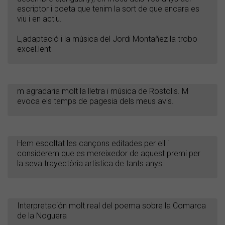
escriptor i poeta que tenim la sort de que encara es
viu i en actiu.
L,adaptació i la música del Jordi Montañez la trobo
excel.lent
m agradaria molt la lletra i música de Rostolls. M
evoca els temps de pagesia dels meus avis.
Hem escoltat les cançons editades per ell i
considerem que es mereixedor de aquest premi per
la seva trayectòria artistica de tants anys.
Interpretación molt real del poema sobre la Comarca
de la Noguera