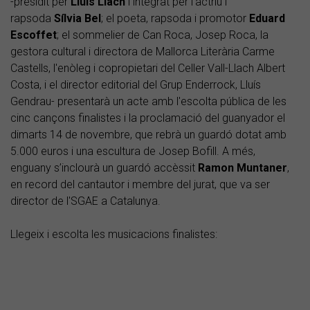
-presidit per
Lluís Llach
i integrat per l'actriu i
rapsoda
Sílvia Bel
; el poeta, rapsoda i promotor
Eduard
Escoffet
; el sommelier de Can Roca, Josep Roca, la
gestora cultural i directora de Mallorca Literària Carme
Castells, l'enòleg i copropietari del Celler Vall-Llach Albert
Costa, i el director editorial del Grup Enderrock, Lluís
Gendrau- presentarà un acte amb l'escolta pública de les
cinc cançons finalistes i la proclamació del guanyador el
dimarts 14 de novembre, que rebrà un guardó dotat amb
5.000 euros i una escultura de Josep Bofill. A més,
enguany s’inclourà un guardó accèssit
Ramon Muntaner
,
en record del cantautor i membre del jurat, que va ser
director de l'SGAE a Catalunya.
Llegeix i escolta les musicacions finalistes: