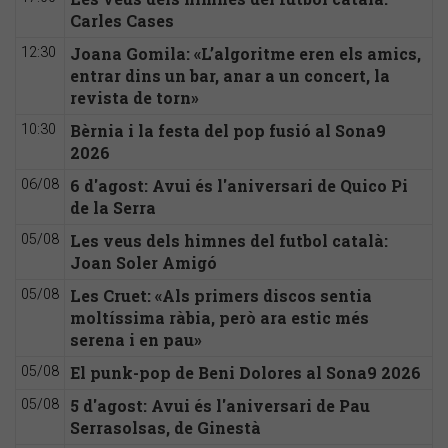
Carles Cases
Joana Gomila: «L’algoritme eren els amics,
12:30
entrar dins un bar, anar a un concert, la
revista de torn»
Bèrnia i la festa del pop fusió al Sona9
10:30
2026
6 d'agost: Avui és l'aniversari de Quico Pi
06/08
de la Serra
Les veus dels himnes del futbol català:
05/08
Joan Soler Amigó
Les Cruet: «Als primers discos sentia
05/08
moltíssima ràbia, però ara estic més
serena i en pau»
El punk-pop de Beni Dolores al Sona9 2026
05/08
5 d'agost: Avui és l'aniversari de Pau
05/08
Serrasolsas, de Ginestà