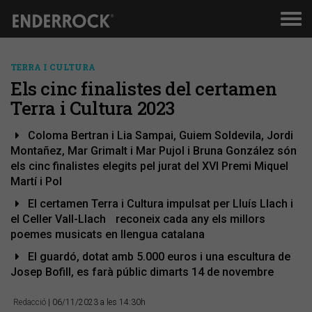
Men
de
nav
TERRA I CULTURA
Els cinc finalistes del certamen
Terra i Cultura 2023
Coloma Bertran i Lia Sampai, Guiem Soldevila, Jordi
Montañez, Mar Grimalt i Mar Pujol i Bruna González són
els cinc finalistes elegits pel jurat del XVI Premi Miquel
Martí i Pol
El certamen Terra i Cultura impulsat per Lluís Llach i
el Celler Vall-Llach reconeix cada any els millors
poemes musicats en llengua catalana
El guardó, dotat amb 5.000 euros i una escultura de
Josep Bofill, es farà públic dimarts 14 de novembre
Redacció
| 06/11/2023 a les 14:30h