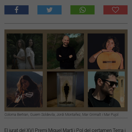
Coloma Bertran, Guiem Soldevila, Jordi Montañez, Mar Grimalt i Mar Pujol
El jurat del XVI Premi Miquel Martí i Pol del certamen Terra i