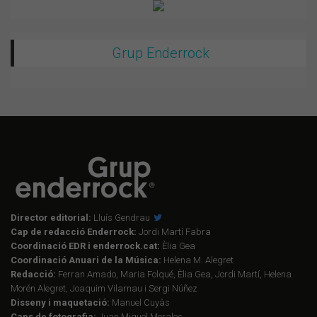
Grup Enderrock
Director editorial:
Lluís Gendrau
Cap de redacció Enderrock:
Jordi Martí Fabra
Coordinació EDR i enderrock.cat:
Èlia Gea
Coordinació Anuari de la Música:
Helena M. Alegret
Redacció:
Ferran Amado, Maria Folqué, Èlia Gea, Jordi Martí, Helena
Morén Alegret, Joaquim Vilarnau i Sergi Núñez
Disseny i maquetació:
Manuel Cuyàs
Caps de fotografia:
Juan Miguel Morales