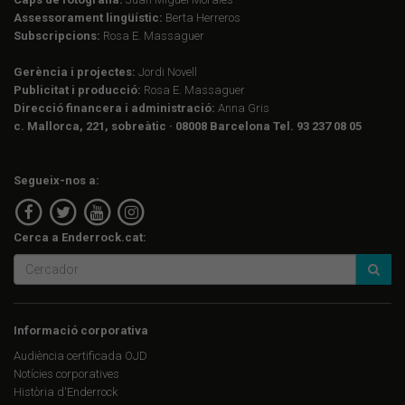
Assessorament lingüístic:
Berta Herreros
Subscripcions:
Rosa E. Massaguer
Gerència i projectes:
Jordi Novell
Publicitat i producció:
Rosa E. Massaguer
Direcció financera i administració:
Anna Gris
c. Mallorca, 221, sobreàtic · 08008 Barcelona Tel. 93 237 08 05
Segueix-nos a:
Cerca a Enderrock.cat:
Informació corporativa
Audiència certificada OJD
Notícies corporatives
Història d'Enderrock