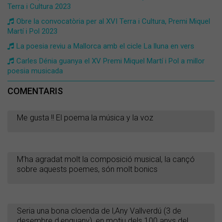
Terra i Cultura 2023
Obre la convocatòria per al XVI Terra i Cultura, Premi Miquel
Martí i Pol 2023
La poesia reviu a Mallorca amb el cicle La lluna en vers
Carles Dénia guanya el XV Premi Miquel Martí i Pol a millor
poesia musicada
COMENTARIS
Me gusta !! El poema la música y la voz
M'ha agradat molt la composició musical, la cançó
sobre aquests poemes, són molt bonics
Seria una bona cloenda de l,Any Vallverdú (3 de
desembre d,enguany), en motiu dels 100 anys del