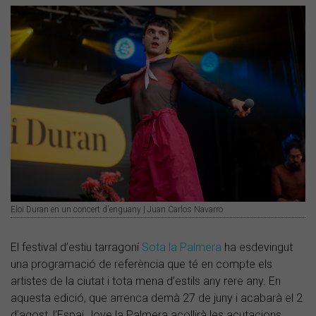
Eloi Duran en un concert d'enguany | Juan Carlos Navarro
El festival d’estiu tarragoní
Sota la Palmera
ha esdevingut
una programació de referència que té en compte els
artistes de la ciutat i tota mena d’estils any rere any. En
aquesta edició, que arrenca demà 27 de juny i acabarà el 2
d'agost, l'Espai Jove la Palmera acollirà les acutacions