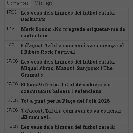
Última hora
Més llegit
Les veus dels himnes del futbol català:
17:00
Deskarats
Mark Boske: «No m’agrada etiquetar-me de
12:30
cantautor»
8 d'agost: Tal dia com avui va començar el
07:00
I Biberó Rock Festival
Les veus dels himnes del futbol català:
07/08
Miquel Abras, Mazoni, Sanjosex i The
Gruixut’s
El Sona9 d'estiu d'iCat descobreix els
07/08
concursants balears i valencians
Tot a punt per la Plaça del Folk 2026
07/08
7 d'agost: Tal dia com avui es va estrenar
07/08
«El meu avi»
Les veus dels himnes del futbol català:
06/08