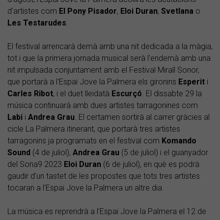
d'artistes com
El Pony Pisador
,
Eloi Duran
,
Svetlana
o
Les Testarudes
.
El festival arrencarà demà amb una nit dedicada a la màgia,
tot i que la primera jornada musical serà l'endemà amb una
nit impulsada conjuntament amb el Festival Mirall Sonor,
que portarà a l'Espai Jove la Palmera els gironins
Esperit
i
Carles
Ribot
, i el duet lleidatà
Escurçó
. El dissabte 29 la
música continuarà amb dues artistes tarragonines com
Labi
i
Andrea Grau
. El certamen sortirà al carrer gràcies al
cicle La Palmera itinerant, que portarà tres artistes
tarragonins ja programats en el festival com
Komando
Sound
(4 de juliol),
Andrea
Grau
(5 de juliol) i el guanyador
del Sona9 2023
Eloi Duran
(6 de juliol), en què es podrà
gaudir d'un tastet de les propostes que tots tres artistes
tocaran a l'Espai Jove la Palmera un altre dia.
La música es reprendrà a l'Espai Jove la Palmera el 12 de