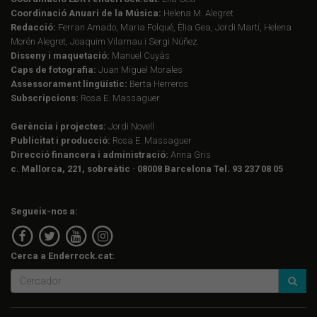
Coordinació Anuari de la Música:
Helena M. Alegret
Redacció:
Ferran Amado, Maria Folqué, Èlia Gea, Jordi Martí, Helena
Morén Alegret, Joaquim Vilarnau i Sergi Núñez
Disseny i maquetació:
Manuel Cuyàs
Caps de fotografia:
Juan Miguel Morales
Assessorament lingüístic:
Berta Herreros
Subscripcions:
Rosa E. Massaguer
Gerència i projectes:
Jordi Novell
Publicitat i producció:
Rosa E. Massaguer
Direcció financera i administració:
Anna Gris
c. Mallorca, 221, sobreàtic · 08008 Barcelona Tel. 93 237 08 05
Segueix-nos a:
Cerca a Enderrock.cat: