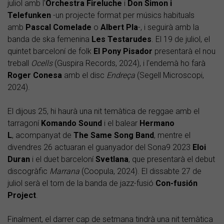
juliol amb l'
Orchestra Fireluche
i
Don Simon i
Telefunken
-un projecte format per músics habituals
amb
Pascal Comelade
o
Albert
Pla
-, i seguirà amb la
banda de ska femenina
Les Testarudes
. El 19 de juliol, el
quintet barceloní de folk
El Pony Pisador
presentarà el nou
treball
Ocells
(Guspira Records, 2024), i l'endemà ho farà
Roger
Conesa
amb el disc
Endreça
(Segell Microscopi,
2024).
El dijous 25, hi haurà una nit temàtica de reggae amb el
tarragoní
Komando Sound
i el balear
Hermano
L
, acompanyat de
The
Same Song Band
, mentre el
divendres 26 actuaran el guanyador del Sona9 2023
Eloi
Duran
i el duet barceloní
Svetlana
, que presentarà el debut
discogràfic
Marrana
(Coopula, 2024). El dissabte 27 de
juliol serà el torn de la banda de jazz-fusió
Con-fusión
Project
.
Finalment, el darrer cap de setmana tindrà una nit temàtica