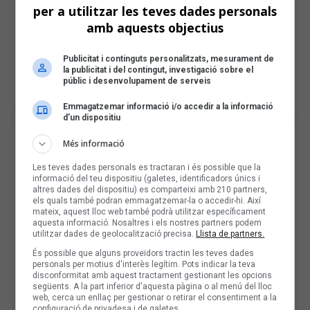
per a utilitzar les teves dades personals
amb aquests objectius
Publicitat i continguts personalitzats, mesurament de
la publicitat i del contingut, investigació sobre el
públic i desenvolupament de serveis
Emmagatzemar informació i/o accedir a la informació
d’un dispositiu
Més informació
Les teves dades personals es tractaran i és possible que la
informació del teu dispositiu (galetes, identificadors únics i
altres dades del dispositiu) es comparteixi amb 210 partners,
els quals també podran emmagatzemar-la o accedir-hi. Així
mateix, aquest lloc web també podrà utilitzar específicament
aquesta informació. Nosaltres i els nostres partners podem
utilitzar dades de geolocalització precisa.
Llista de partners.
És possible que alguns proveïdors tractin les teves dades
personals per motius d'interès legítim. Pots indicar la teva
disconformitat amb aquest tractament gestionant les opcions
següents. A la part inferior d'aquesta pàgina o al menú del lloc
web, cerca un enllaç per gestionar o retirar el consentiment a la
configuració de privadesa i de galetes.