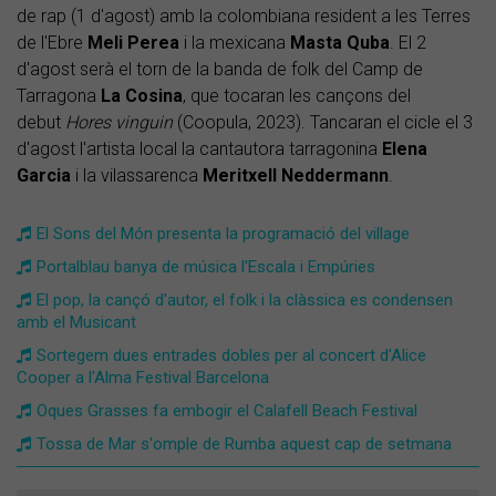
de rap (1 d'agost) amb la colombiana resident a les Terres
de l'Ebre
Meli
Perea
i la mexicana
Masta
Quba
. El 2
d'agost serà el torn de la banda de folk del Camp de
Tarragona
La Cosina
, que tocaran les cançons del
debut
Hores vinguin
(Coopula, 2023). Tancaran el cicle el 3
d'agost l'artista local la cantautora tarragonina
Elena
Garcia
i la vilassarenca
Meritxell
Neddermann
.
El Sons del Món presenta la programació del village
Portalblau banya de música l'Escala i Empúries
El pop, la cançó d'autor, el folk i la clàssica es condensen
amb el Musicant
Sortegem dues entrades dobles per al concert d'Alice
Cooper a l'Alma Festival Barcelona
Oques Grasses fa embogir el Calafell Beach Festival
Tossa de Mar s'omple de Rumba aquest cap de setmana