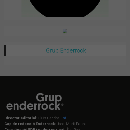
Grup Enderrock
Director editorial:
Lluís Gendrau
Cap de redacció Enderrock:
Jordi Martí Fabra
Coordinació EDR i enderrock.cat:
Èlia Gea