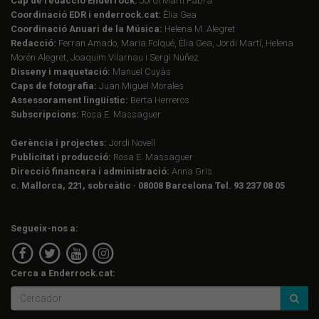
Cap de redacció Enderrock:
Jordi Martí Fabra
Coordinació EDR i enderrock.cat:
Èlia Gea
Coordinació Anuari de la Música:
Helena M. Alegret
Redacció:
Ferran Amado, Maria Folqué, Èlia Gea, Jordi Martí, Helena
Morén Alegret, Joaquim Vilarnau i Sergi Núñez
Disseny i maquetació:
Manuel Cuyàs
Caps de fotografia:
Juan Miguel Morales
Assessorament lingüístic:
Berta Herreros
Subscripcions:
Rosa E. Massaguer
Gerència i projectes:
Jordi Novell
Publicitat i producció:
Rosa E. Massaguer
Direcció financera i administració:
Anna Gris
c. Mallorca, 221, sobreàtic · 08008 Barcelona Tel. 93 237 08 05
Segueix-nos a:
Cerca a Enderrock.cat: