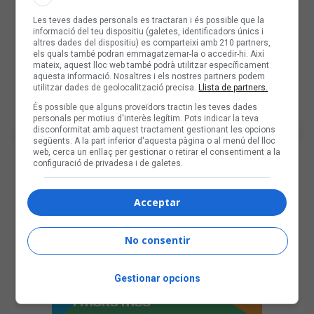
Les teves dades personals es tractaran i és possible que la
informació del teu dispositiu (galetes, identificadors únics i
altres dades del dispositiu) es comparteixi amb 210 partners,
els quals també podran emmagatzemar-la o accedir-hi. Així
mateix, aquest lloc web també podrà utilitzar específicament
aquesta informació. Nosaltres i els nostres partners podem
utilitzar dades de geolocalització precisa.
Llista de partners.
És possible que alguns proveïdors tractin les teves dades
personals per motius d'interès legítim. Pots indicar la teva
disconformitat amb aquest tractament gestionant les opcions
següents. A la part inferior d'aquesta pàgina o al menú del lloc
web, cerca un enllaç per gestionar o retirar el consentiment a la
configuració de privadesa i de galetes.
Acceptar
No consentir
Gestionar opcions