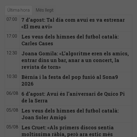
Última hora
Més llegit
7 d'agost: Tal dia com avui es va estrenar
07:00
«El meu avi»
Les veus dels himnes del futbol català:
17:00
Carles Cases
Joana Gomila: «L’algoritme eren els amics,
12:30
entrar dins un bar, anar a un concert, la
revista de torn»
Bèrnia i la festa del pop fusió al Sona9
10:30
2026
6 d'agost: Avui és l'aniversari de Quico Pi
06/08
de la Serra
Les veus dels himnes del futbol català:
05/08
Joan Soler Amigó
Les Cruet: «Als primers discos sentia
05/08
moltíssima ràbia, però ara estic més