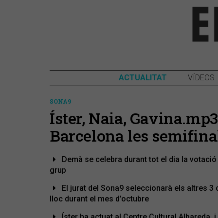
ACTUALITAT
VÍDEOS
SONA9
Íster, Naia, Gavina.mp
Barcelona les semifina
Demà se celebra durant tot el dia la votació 
grup
El jurat del Sona9 seleccionarà els altres 3 
lloc durant el mes d’octubre
Íster ha actuat al Centre Cultural Albareda,