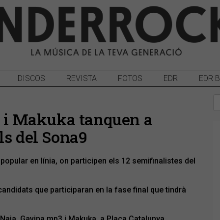
DISCOS
REVISTA
FOTOS
EDR
EDR 
3 i Makuka tanquen a
ls del Sona9
popular en línia, on participen els 12 semifinalistes del
candidats que participaran en la fase final que tindrà
 i Naia, Gavina.mp3 i Makuka, a Plaça Catalunya