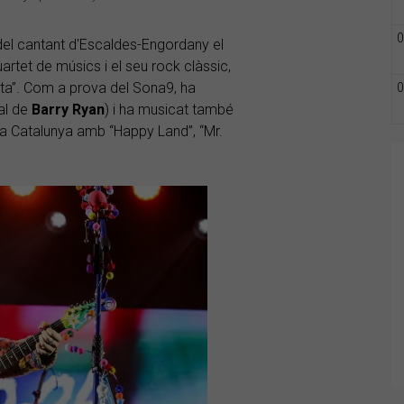
0
l del cantant d'Escaldes-Engordany el
tet de músics i el seu rock clàssic,
ita”. Com a prova del Sona9, ha
0
al de
Barry Ryan
) i ha musicat també
aça Catalunya amb “Happy Land”, “Mr.