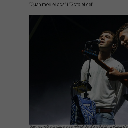
“Quan mori el cos” i “Sota el cel”.
Gavina.mp3 a la darrera semifinal del Sona9 2024 a Plaça Cat