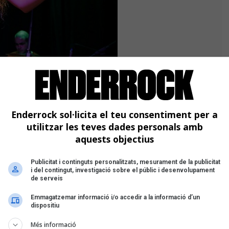
da (Barcelona) Foto: Carles Rodríguez
sta major barcelonina La Mercè, ha
antant ha ensenyat la seva proposta de
Enderrock sol·licita el teu consentiment per a
l'enganxosa “Cafuné”. Com a prova del
utilitzar les teves dades personals amb
ge” de David Vidal i s'ha atrevit amb
aquests objectius
ha acomiadat del públic barceloní amb
de desamor que confessa que és la seva
Publicitat i continguts personalitzats, mesurament de la publicitat
i del contingut, investigació sobre el públic i desenvolupament
de serveis
Emmagatzemar informació i/o accedir a la informació d’un
dispositiu
Més informació