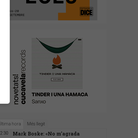
Última hora
Més llegit
Mark Boske: «No m’agrada
2:30