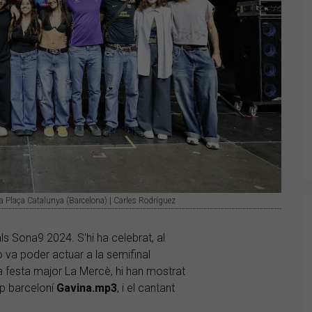
a Plaça Catalunya (Barcelona) | Carles Rodríguez
ls Sona9 2024. S'hi ha celebrat, al
o va poder actuar a la semifinal
la festa major La Mercè, hi han mostrat
rup barceloní
Gavina.mp3
, i el cantant