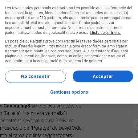
Les teves dades personals es tractaran i és possible que la informació del
teu dispositiu (galetes, identificadors únics i altres dades del dispositiu)
es comparteixi amb 210 partners, els quals també podran emmagatzemar-
la o accedir-hi. Així mateix, aquest lloc web també podrà utilitzar
específicament aquesta informació. Nosaltres i els nostres partners
podem utilitzar dades de geolocalització precisa.
Llista de partners.
És possible que alguns proveïdors tractin les teves dades personals per
motius d'interès legítim. Pots indicar la teva disconformitat amb aquest
tractament gestionant les opcions següents. A la part inferior d'aquesta
pàgina o al menú del lloc web, cerca un enllaç per gestionar o retirar el
consentiment a la configuració de privadesa i de galetes.
No consentir
Acceptar
Gestionar opcions
 (Barcelona) Foto: Carles Rodríguez
ní
Gavina.mp3
amb el seu projecte de
leria”, “La nit era vermella” i
esentat la seva versió de “L'hivern
a musicació de “Paratge” de David Vidal
1
mb el tema de tints reggaetoners