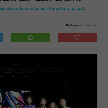
 celebra a Barcelona amb Naia, Gavina.mp3,
Afegeix un comentari