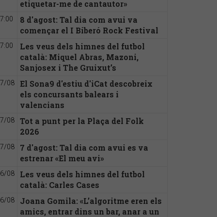
etiquetar-me de cantautor»
8 d'agost: Tal dia com avui va
7:00
començar el I Biberó Rock Festival
Les veus dels himnes del futbol
7:00
català: Miquel Abras, Mazoni,
Sanjosex i The Gruixut’s
El Sona9 d'estiu d'iCat descobreix
7/08
els concursants balears i
valencians
Tot a punt per la Plaça del Folk
7/08
2026
7 d'agost: Tal dia com avui es va
7/08
estrenar «El meu avi»
Les veus dels himnes del futbol
6/08
català: Carles Cases
Joana Gomila: «L’algoritme eren els
6/08
amics, entrar dins un bar, anar a un