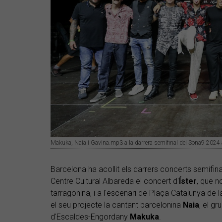
Makuka, Naia i Gavina.mp3 a la darrera semifinal del Sona9 2024 
Barcelona ha acollit els darrers concerts semifina
Centre Cultural Albareda el concert d'
Íster
, que n
tarragonina, i a l'escenari de Plaça Catalunya de 
el seu projecte la cantant barcelonina
Naia
, el g
d'Escaldes-Engordany
Makuka
.