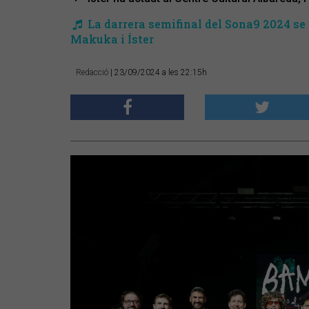
La darrera semifinal del Sona9 2024 se
Makuka i Íster
Redacció
| 23/09/2024 a les 22:15h