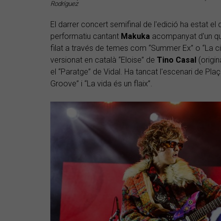
Rodríguez
El darrer concert semifinal de l'edició ha estat e
performatiu cantant
Makuka
acompanyat d'un quar
filat a través de temes com “Summer Ex” o “La c
versionat en català “Eloise” de
Tino Casal
(origin
el “Paratge” de Vidal. Ha tancat l'escenari de Pl
Groove” i “La vida és un flaix”.