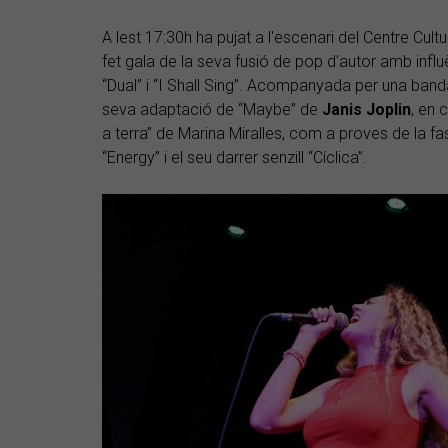
A lest 17:30h ha pujat a l'escenari del Centre Cult
fet gala de la seva fusió de pop d'autor amb infl
“Dual” i “I Shall Sing”. Acompanyada per una band
seva adaptació de “Maybe” de
Janis Joplin
, en 
a terra” de Marina Miralles, com a proves de la f
“Energy” i el seu darrer senzill “Cíclica”.