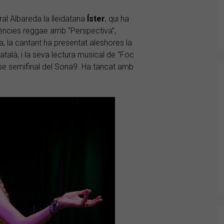
ural Albareda la lleidatana
Íster
, qui ha
uències reggae amb “Perspectiva”,
a, la cantant ha presentat aleshores la
català, i la seva lectura musical de “Foc
ase semifinal del Sona9. Ha tancat amb