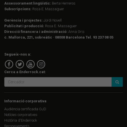
Assessorament lingüístic:
Berta Herreros
Subscripcions:
Rosa E. Massaguer
Gerència i projectes:
Jordi Novell
Publicitat i producció:
Rosa E. Massaguer
Direcció financera i administració:
Anna Gris
c. Mallorca, 221, sobreàtic · 08008 Barcelona Tel. 93 237 08 05
Segueix-nos a:
Cerca a Enderrock.cat:
Informació corporativa
Audiència certificada OJD
Notícies corporatives
Història d'Enderrock
Reconeixements