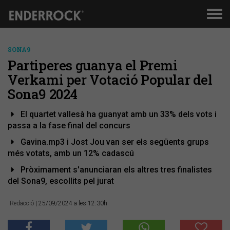
Men
de
nav
SONA9
Partiperes guanya el Premi
Verkami per Votació Popular del
Sona9 2024
El quartet vallesà ha guanyat amb un 33% dels vots i
passa a la fase final del concurs
Gavina.mp3 i Jost Jou van ser els següents grups
més votats, amb un 12% cadascú
Pròximament s'anunciaran els altres tres finalistes
del Sona9, escollits pel jurat
Redacció
| 25/09/2024 a les 12:30h