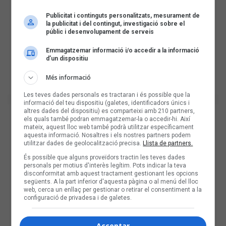
Publicitat i continguts personalitzats, mesurament de
la publicitat i del contingut, investigació sobre el
públic i desenvolupament de serveis
Emmagatzemar informació i/o accedir a la informació
d’un dispositiu
Més informació
Les teves dades personals es tractaran i és possible que la
informació del teu dispositiu (galetes, identificadors únics i
altres dades del dispositiu) es comparteixi amb 210 partners,
els quals també podran emmagatzemar-la o accedir-hi. Així
mateix, aquest lloc web també podrà utilitzar específicament
aquesta informació. Nosaltres i els nostres partners podem
utilitzar dades de geolocalització precisa.
Llista de partners.
És possible que alguns proveïdors tractin les teves dades
personals per motius d'interès legítim. Pots indicar la teva
disconformitat amb aquest tractament gestionant les opcions
següents. A la part inferior d'aquesta pàgina o al menú del lloc
web, cerca un enllaç per gestionar o retirar el consentiment a la
configuració de privadesa i de galetes.
Acceptar