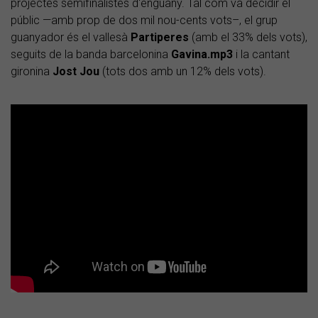
projectes semifinalistes d'enguany. Tal com va decidir el
públic —amb prop de dos mil nou-cents vots–, el grup
guanyador és el vallesà
Partiperes
(amb el 33% dels vots),
seguits de la banda barcelonina
Gavina.mp3
i la cantant
gironina
Jost Jou
(tots dos amb un 12% dels vots).