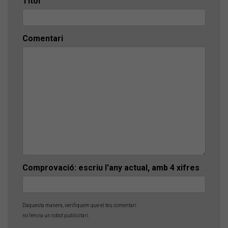
Títol
Comentari
Comprovació: escriu l'any actual, amb 4 xifres
D'aquesta manera, verifiquem que el teu comentari
no l'envia un robot publicitari.