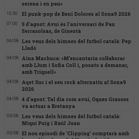
serena i en pau»
El punk-pop de Beni Dolores al Sona9 2026
10:30
5 d'agost: Avui és l'aniversari de Pau
07:00
Serrasolsas, de Ginestà
Les veus dels himnes del futbol català: Pep
04/08
Lladó
Aina Machuca: «M'encantaria col·laborar
04/08
amb Llum i Sofia Coll i, posats a demanar,
amb Triquell»
Aqet Suc i el seu rock alternatiu al Sona9
04/08
2026
4 d'agost: Tal dia com avui, Oques Grasses
04/08
va actuar a Bretanya
Les veus dels himnes del futbol català:
03/08
Miqui Puig i Raúl Juan
El nou episodi de 'Clipping' comptarà amb
03/08