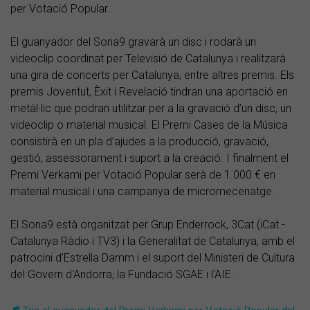
per Votació Popular.
El guanyador del Sona9 gravarà un disc i rodarà un
videoclip coordinat per Televisió de Catalunya i realitzarà
una gira de concerts per Catalunya, entre altres premis. Els
premis Joventut, Èxit i Revelació tindran una aportació en
metàl·lic que podran utilitzar per a la gravació d’un disc, un
videoclip o material musical. El Premi Cases de la Música
consistirà en un pla d’ajudes a la producció, gravació,
gestió, assessorament i suport a la creació. I finalment el
Premi Verkami per Votació Popular serà de 1.000 € en
material musical i una campanya de micromecenatge.
El Sona9 està organitzat per Grup Enderrock, 3Cat (iCat -
Catalunya Ràdio i TV3) i la Generalitat de Catalunya, amb el
patrocini d’Estrella Damm i el suport del Ministeri de Cultura
del Govern d'Andorra, la Fundació SGAE i l'AIE.