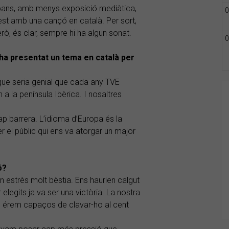
’abans, amb menys exposició mediàtica,
0
est amb una cançó en català. Per sort,
rò, és clar, sempre hi ha algun sonat.
0
 ha presentat un tema en català per
 que seria genial que cada any TVE
a la península Ibèrica. I nosaltres
ap barrera. L’idioma d’Europa és la
er el públic qui ens va atorgar un major
ó?
n estrès molt bèstia. Ens haurien calgut
egits ja va ser una victòria. La nostra
que érem capaços de clavar-ho al cent