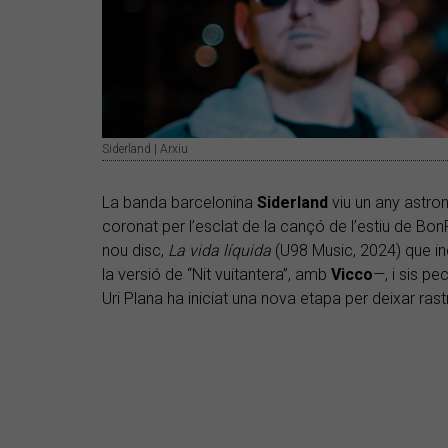
Siderland | Arxiu
La banda barcelonina
Siderland
viu un any astr
coronat per l’esclat de la cançó de l’estiu de Bon
nou disc,
La vida líquida
(U98 Music, 2024) que inc
la versió de “Nit vuitantera”, amb
Vicco
—, i sis pe
Uri Plana ha iniciat una nova etapa per deixar rast