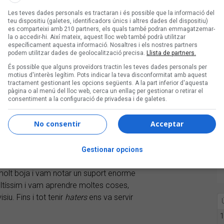
e temps! De fet, segueix al grup de
Les teves dades personals es tractaran i és possible que la informació del
teu dispositiu (galetes, identificadors únics i altres dades del dispositiu)
es comparteixi amb 210 partners, els quals també podran emmagatzemar-
la o accedir-hi. Així mateix, aquest lloc web també podrà utilitzar
u anat publicant fins ara. Però també
específicament aquesta informació. Nosaltres i els nostres partners
podem utilitzar dades de geolocalització precisa.
Llista de partners.
, i ens agrada publicar-les primer
És possible que alguns proveïdors tractin les teves dades personals per
motius d'interès legítim. Pots indicar la teva disconformitat amb aquest
disc. La gran notícia és que amb el nou
tractament gestionant les opcions següents. A la part inferior d'aquesta
pàgina o al menú del lloc web, cerca un enllaç per gestionar o retirar el
consentiment a la configuració de privadesa i de galetes.
ut l’accelerador. Les noves
lina i BPMs frenètics.
No consentir
Acceptar
rticipar al
Benidorm Fest
defensant
a ser?
Gestionar opcions
ra, i m’atreviria a dir que de la nostra
olt boja i vam notar un suport enorme
ltíssim i vam aprendre moltes coses,
iu. Fins i tot tenir
haters
ens va servir
1