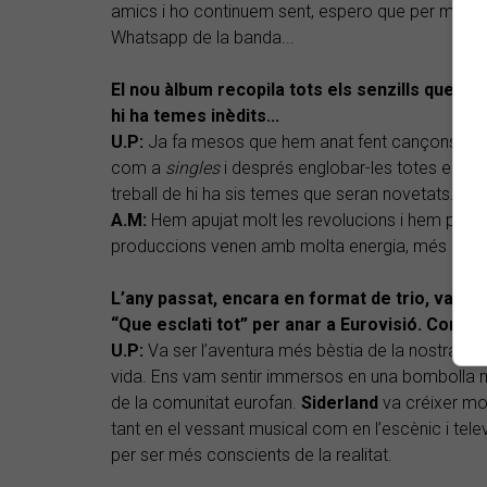
amics i ho continuem sent, espero que per molt d
Whatsapp de la banda...
El nou àlbum recopila tots els senzills que he
hi ha temes inèdits...
U.P:
Ja fa mesos que hem anat fent cançons noves
com a
singles
i després englobar-les totes en un 
treball de hi ha sis temes que seran novetats.
A.M:
Hem apujat molt les revolucions i hem prem
produccions venen amb molta energia, més adrena
L’any passat, encara en format de trio, vau pa
“Que esclati tot” per anar a Eurovisió. Com v
U.P:
Va ser l’aventura més bèstia de la nostra carre
vida. Ens vam sentir immersos en una bombolla m
de la comunitat eurofan.
Siderland
va créixer mo
tant en el vessant musical com en l’escènic i televis
per ser més conscients de la realitat.