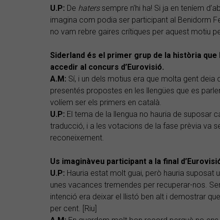
U.P:
De
haters
sempre n’hi ha! Si ja en teníem d
imagina com podia ser participant al Benidorm F
no vam rebre gaires crítiques per aquest motiu pe
Siderland és el primer grup de la història que
accedir al concurs d’Eurovisió.
A.M:
Sí, i un dels motius era que molta gent deia
presentés propostes en les llengües que es parlen 
volíem ser els primers en català.
U.P:
El tema de la llengua no hauria de suposar c
traducció, i a les votacions de la fase prèvia va s
reconeixement.
Us imaginàveu participant a la final d’Eurovisi
U.P:
Hauria estat molt guai, però hauria suposat u
unes vacances tremendes per recuperar-nos. Ser el
intenció era deixar el llistó ben alt i demostrar 
per cent. [Riu]