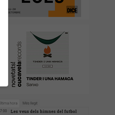
Última hora
Més llegit
Les veus dels himnes del futbol
7:00