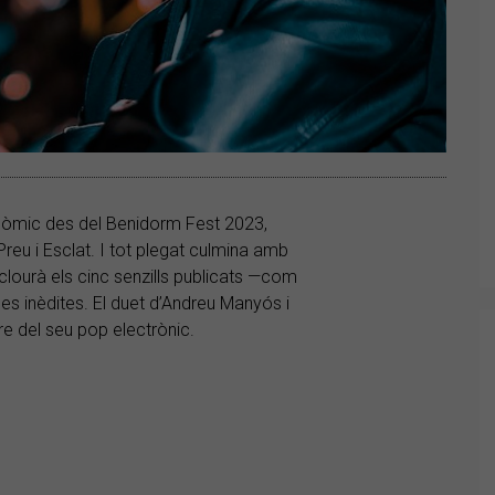
onòmic des del Benidorm Fest 2023,
Preu i Esclat. I tot plegat culmina amb
lourà els cinc senzills publicats —com
ces inèdites. El duet d’Andreu Manyós i
re del seu pop electrònic.