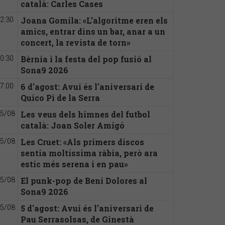
català: Carles Cases
Joana Gomila: «L’algoritme eren els
2:30
amics, entrar dins un bar, anar a un
concert, la revista de torn»
Bèrnia i la festa del pop fusió al
0:30
Sona9 2026
6 d'agost: Avui és l'aniversari de
7:00
Quico Pi de la Serra
Les veus dels himnes del futbol
5/08
català: Joan Soler Amigó
Les Cruet: «Als primers discos
5/08
sentia moltíssima ràbia, però ara
estic més serena i en pau»
El punk-pop de Beni Dolores al
5/08
Sona9 2026
5 d'agost: Avui és l'aniversari de
5/08
Pau Serrasolsas, de Ginestà