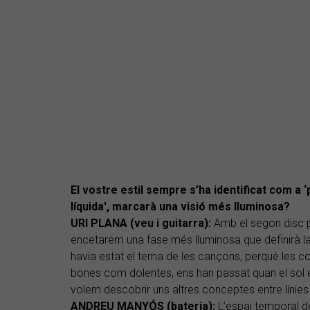
El vostre estil sempre s’ha identificat com a ‘p
líquida', marcarà una visió més lluminosa?
URI PLANA (veu i guitarra):
Amb el segon disc p
encetarem una fase més lluminosa que definirà la
havia estat el tema de les cançons, perquè les co
bones com dolentes, ens han passat quan el sol e
volem descobrir uns altres conceptes entre línies
ANDREU MANYÓS (bateria):
L’espai temporal de 