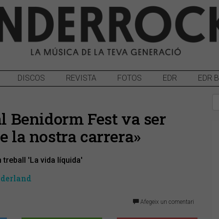
DISCOS
REVISTA
FOTOS
EDR
EDR 
al Benidorm Fest va ser
e la nostra carrera»
reball 'La vida líquida'
iderland
Afegeix un comentari