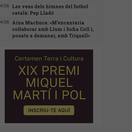
Les veus dels himnes del futbol
4/08
català: Pep Lladó
Aina Machuca: «M'encantaria
4/08
col·laborar amb Llum i Sofia Coll i,
posats a demanar, amb Triquell»