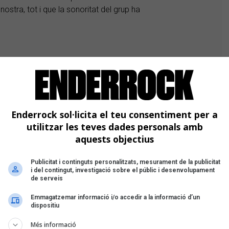
stra, tot i que la sonoritat del grup ha
Enderrock sol·licita el teu consentiment per a
utilitzar les teves dades personals amb
bert Sort al baix, però enguany us
aquests objectius
r a tocar junts. Vam crear
Siderland
Publicitat i continguts personalitzats, mesurament de la publicitat
i del contingut, investigació sobre el públic i desenvolupament
 l’Albert ens va dir que volia canviar de
de serveis
n cop de mà amb les lletres, però ha
lia allunyar-se del món professional de
Emmagatzemar informació i/o accedir a la informació d’un
dispositiu
 comercials.
rland
va néixer com un grup de tres
Més informació