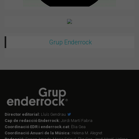
Grup Enderrock
Director editorial:
Lluís Gendrau
Cap de redacció Enderrock:
Jordi Martí Fabra
Coordinació EDR i enderrock.cat:
Èlia Gea
Coordinació Anuari de la Música:
Helena M. Alegret