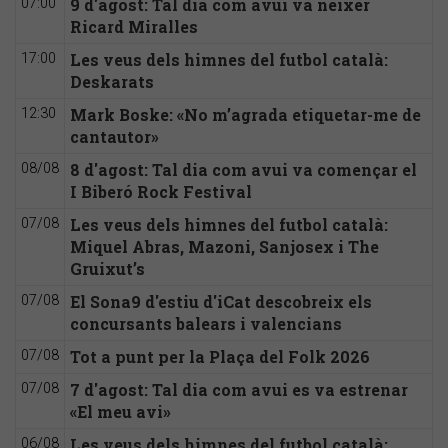
9 d'agost: Tal dia com avui va néixer
07:00
Ricard Miralles
Les veus dels himnes del futbol català:
17:00
Deskarats
Mark Boske: «No m’agrada etiquetar-me de
12:30
cantautor»
8 d'agost: Tal dia com avui va començar el
08/08
I Biberó Rock Festival
Les veus dels himnes del futbol català:
07/08
Miquel Abras, Mazoni, Sanjosex i The
Gruixut’s
El Sona9 d'estiu d'iCat descobreix els
07/08
concursants balears i valencians
Tot a punt per la Plaça del Folk 2026
07/08
7 d'agost: Tal dia com avui es va estrenar
07/08
«El meu avi»
Les veus dels himnes del futbol català:
06/08