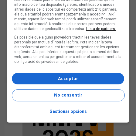
informació del teu dispositiu (galetes, identificadors únics i
altres dades del dispositiu) es comparteixi amb 210 partners,
els quals també podran emmagatzemar-la o accedir-hi. Així
mateix, aquest lloc web també podrà utilitzar específicament
aquesta informació. Nosaltres i els nostres partners podem
utilitzar dades de geolocalització precisa.
Llista de partners.
És possible que alguns proveïdors tractin les teves dades
personals per motius d'interès legítim. Pots indicar la teva
disconformitat amb aquest tractament gestionant les opcions
següents. A la part inferior d'aquesta pàgina o al menú del lloc
web, cerca un enllaç per gestionar o retirar el consentiment a la
configuració de privadesa i de galetes.
Acceptar
No consentir
Gestionar opcions