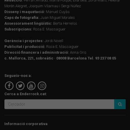
Redacció:
Ferran Amado, Maria Folqué, Èlia Gea, Jordi Martí, Helena
Morén Alegret, Joaquim Vilarnau i Sergi Núñez
Disseny i maquetació:
Manuel Cuyàs
Caps de fotografia:
Juan Miguel Morales
Assessorament lingüístic:
Berta Herreros
Subscripcions:
Rosa E. Massaguer
Gerència i projectes:
Jordi Novell
Publicitat i producció:
Rosa E. Massaguer
Direcció financera i administració:
Anna Gris
c. Mallorca, 221, sobreàtic · 08008 Barcelona Tel. 93 237 08 05
Segueix-nos a:
Cerca a Enderrock.cat:
Informació corporativa