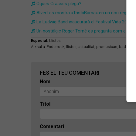
Oques Grasses plega?
Alvert es mostra «TristxBarna» en un nou reggaeto
​La Ludwig Band inaugurarà el Festival Vida 2025
​Un nostàlgic Roger Torné es pregunta com està ar
Especial:
Llistes
Arxivat a:
Enderrock
,
llistes
,
actualitat
,
promusicae
,
bad gyal
,
FES EL TEU COMENTARI
Nom
Títol
Comentari