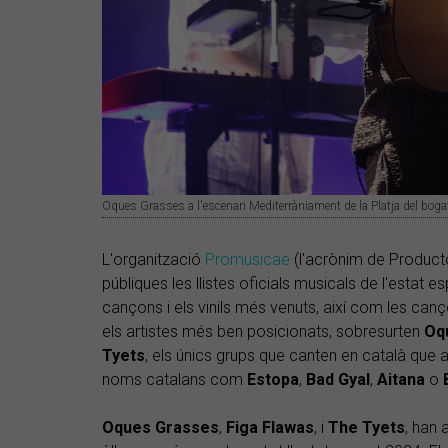
Oques Grasses a l'escenari Mediterràniament de la Platja del boga
L'organització
Promusicae
(l'acrònim de Product
públiques les llistes oficials musicals de l'estat 
cançons i els vinils més venuts, així com les can
els artistes més ben posicionats, sobresurten
Oq
Tyets
, els únics grups que canten en català que ap
noms catalans com
Estopa
,
Bad Gyal
,
Aitana
o
Oques Grasses
,
Figa Flawas
, i
The Tyets
, han 