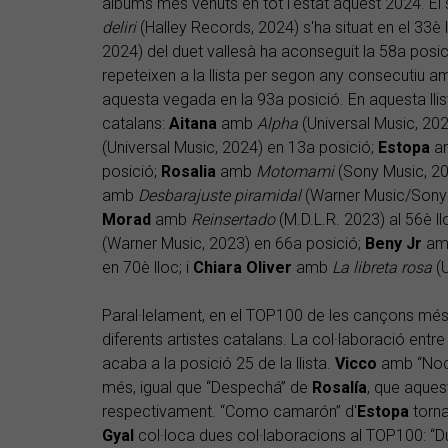
àlbums més venuts en tot l'estat aquest 2024. El 
deliri
(Halley Records, 2024) s'ha situat en el 33è 
2024) del duet vallesà ha aconseguit la 58a posi
repeteixen a la llista per segon any consecutiu 
aquesta vegada en la 93a posició. En aquesta llist
catalans:
Aitana
amb
Alpha
(Universal Music, 202
(Universal Music, 2024) en 13a posició;
Estopa
a
posició;
Rosalia
amb
Motomami
(Sony Music, 20
amb
Desbarajuste piramidal
(Warner Music/Sony 
Morad
amb
Reinsertado
(M.D.L.R. 2023) al 56è ll
(Warner Music, 2023) en 66a posició;
Beny Jr
a
en 70è lloc; i
Chiara Oliver
amb
La libreta rosa
(U
Paral·lelament, en el TOP100 de les cançons mé
diferents artistes catalans. La col·laboració entr
acaba a la posició 25 de la llista.
Vicco
amb “Noch
més, igual que “Despechá” de
Rosalía
, que aquest
respectivament. “Como camarón” d'
Estopa
torna 
Gyal
col·loca dues col·laboracions al TOP100: “