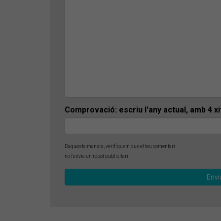
Comprovació: escriu l'any actual, amb 4 x
D'aquesta manera, verifiquem que el teu comentari
no l'envia un robot publicitari.