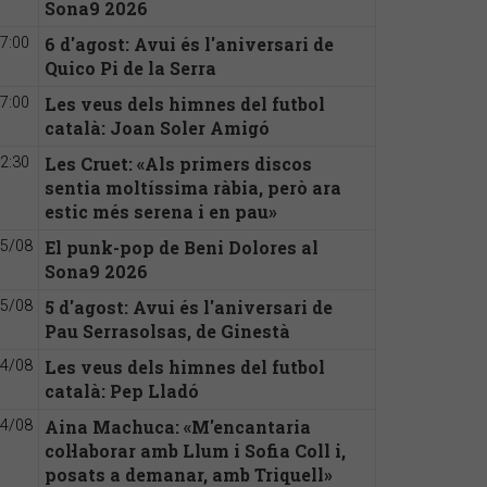
Sona9 2026
6 d'agost: Avui és l'aniversari de
7:00
Quico Pi de la Serra
Les veus dels himnes del futbol
7:00
català: Joan Soler Amigó
Les Cruet: «Als primers discos
2:30
sentia moltíssima ràbia, però ara
estic més serena i en pau»
El punk-pop de Beni Dolores al
5/08
Sona9 2026
5 d'agost: Avui és l'aniversari de
5/08
Pau Serrasolsas, de Ginestà
Les veus dels himnes del futbol
4/08
català: Pep Lladó
Aina Machuca: «M'encantaria
4/08
col·laborar amb Llum i Sofia Coll i,
posats a demanar, amb Triquell»