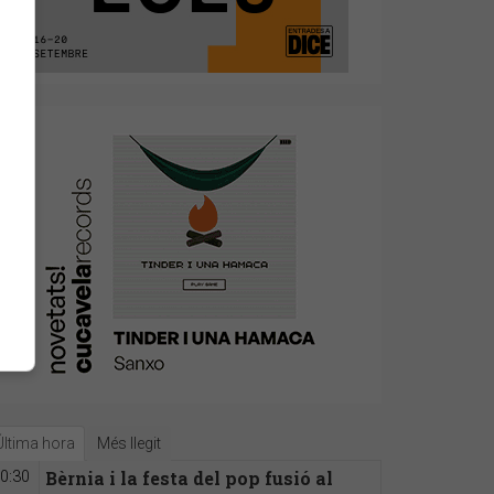
Última hora
Més llegit
Bèrnia i la festa del pop fusió al
0:30