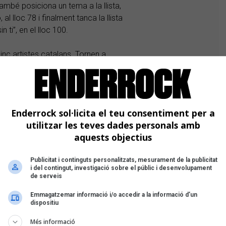
ambé posiciona un tema a la llista,
o
, al lloc 78 i finalment tanca la llista
 ti”, en el lloc 100.
cinc artistes catalans. Tornen a
ana
amb
Motomami
(Sony Music,
, 2023) —42a posició— respectivament.
stopía
(Sony Music, 2024) en 10è lloc,
c, 2024) en 84a posició i
Bad Gyal
Enderrock sol·licita el teu consentiment per a
ta al 100.
utilitzar les teves dades personals amb
aquests objectius
s ràdios espanyoles només hi apareixen
 quiero” de
Vicco
, aquesta última en
Publicitat i continguts personalitzats, mesurament de la publicitat
 “Clavaito”, també en col·laboració
i del contingut, investigació sobre el públic i desenvolupament
de serveis
Emmagatzemar informació i/o accedir a la informació d’un
s, tampoc no s'ensorrarà el país»
dispositiu
Més informació