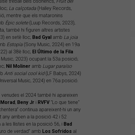
sisè treball dels osonencs,
Fruit del
lloc;
La calçotada
(Halley Records,
ció, mentre que els mataronins
amb
Èpic solete
(Luup Records, 2023),
a, també hi figuren altres artistes
3) en setè lloc;
Bad Gyal
amb
La joia
mb
Estopía
(Sony Music, 2024) en 19a
22) al 38è lloc;
El Último de la Fila
Music, 2023) ocupant la 53a posició;
oc;
Nil Moliner
amb
Lugar paraíso
mb
Anti social cool kid
(LF Babys, 2024)
niversal Music, 2024) en 76a posició.
s venudes el 2024 també hi apareixen
e
Morad
,
Beny Jr
i
RVFV
"Lo que tiene"
entera” continua apareixent-hi un any
 any arriben a la posició 42 i 52
a les llistes en la posició 56, i
Bad
Duro de verdad” amb
Los Sofridos
al