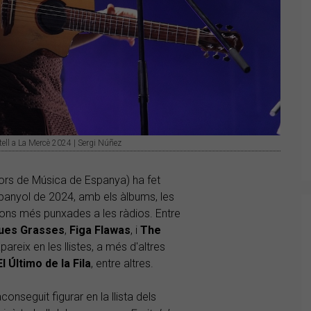
tell a La Mercè 2024 | Sergi Núñez
ors de Música de Espanya) ha fet
espanyol de 2024, amb els àlbums, les
çons més punxades a les ràdios. Entre
ues Grasses
,
Figa Flawas
, i
The
areix en les llistes, a més d'altres
El Último de la Fila
, entre altres.
aconseguit figurar en la llista dels