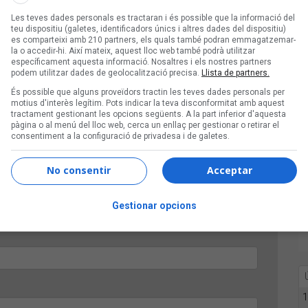
Les teves dades personals es tractaran i és possible que la informació del
n obscur de despit i nocturnitat
teu dispositiu (galetes, identificadors únics i altres dades del dispositiu)
es comparteixi amb 210 partners, els quals també podran emmagatzemar-
 amb una banda de setze músics
la o accedir-hi. Així mateix, aquest lloc web també podrà utilitzar
específicament aquesta informació. Nosaltres i els nostres partners
a la seva exparella
podem utilitzar dades de geolocalització precisa.
Llista de partners.
És possible que alguns proveïdors tractin les teves dades personals per
motius d'interès legítim. Pots indicar la teva disconformitat amb aquest
oques grasses
,
Figa Flawas
,
The Tyets
,
estopa
,
Aitana
tractament gestionant les opcions següents. A la part inferior d'aquesta
pàgina o al menú del lloc web, cerca un enllaç per gestionar o retirar el
consentiment a la configuració de privadesa i de galetes.
No consentir
Acceptar
Gestionar opcions
1