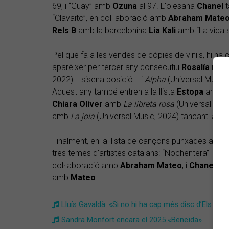
69, i “Guay” amb
Ozuna
al 97. L'olesana
Chanel
t
“Clavaito”, en col·laboració amb
Abraham Mate
Rels B
amb la barcelonina
Lia Kali
amb “La vida sin
Pel que fa a les vendes de còpies de vinils, hi ha 
aparèixer per tercer any consecutiu
Rosalía
i
Ait
2022) —sisena posició— i
Alpha
(Universal Music
Aquest any també entren a la llista
Estopa
amb
E
Chiara Oliver
amb
La libreta rosa
(Universal Musi
amb
La joia
(Universal Music, 2024) tancant la llis
Finalment, en la llista de cançons punxades a le
tres temes d'artistes catalans: “Nochentera” i “Te
col·laboració amb
Abraham Mateo
, i
Chanel
amb
amb
Mateo
.
Lluís Gavaldà: «Si no hi ha cap més disc d’Els Pet
Sandra Monfort encara el 2025 «Beneïda»