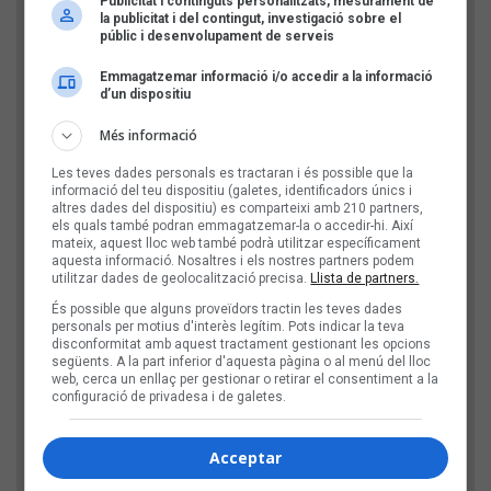
Publicitat i continguts personalitzats, mesurament de
Comentari
la publicitat i del contingut, investigació sobre el
públic i desenvolupament de serveis
Emmagatzemar informació i/o accedir a la informació
d’un dispositiu
Més informació
Les teves dades personals es tractaran i és possible que la
informació del teu dispositiu (galetes, identificadors únics i
altres dades del dispositiu) es comparteixi amb 210 partners,
els quals també podran emmagatzemar-la o accedir-hi. Així
mateix, aquest lloc web també podrà utilitzar específicament
aquesta informació. Nosaltres i els nostres partners podem
utilitzar dades de geolocalització precisa.
Llista de partners.
Comprovació: escriu l'any actual, amb 4 xifres
És possible que alguns proveïdors tractin les teves dades
personals per motius d'interès legítim. Pots indicar la teva
disconformitat amb aquest tractament gestionant les opcions
següents. A la part inferior d'aquesta pàgina o al menú del lloc
D'aquesta manera, verifiquem que el teu comentari
web, cerca un enllaç per gestionar o retirar el consentiment a la
configuració de privadesa i de galetes.
no l'envia un robot publicitari.
Acceptar