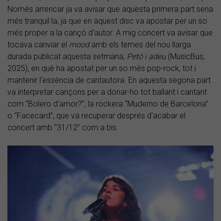
Només arrencar ja va avisar que aquesta primera part seria
més tranquil·la, ja que en aquest disc va apostar per un so
més proper a la cançó d'autor. A mig concert va avisar que
tocava canviar el
mood
amb els temes del nou llarga
durada publicat aquesta setmana,
Petó i adeu
(MusicBus,
2025), en què ha apostat per un so més pop-rock, tot i
mantenir l'essència de cantautora. En aquesta segona part
va interpretar cançons per a donar-ho tot ballant i cantant
com “Bolero d’amor?”, la rockera “Muderno de Barcelona”
o “Facecard”, que va recuperar després d'acabar el
concert amb “31/12” com a bis.