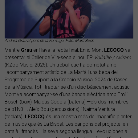
Andrea Grau al parc de la Formiga. Foto: Martí Bech
Mentre
Grau
enfilava la recta final, Enric Mont
LECOCQ
va
presentar al Celler de Vila-seca el nou EP
Vollaille / Aviram
(KZoo Music, 2025). Un treball que ha comptat amb
l'acompanyament artístic de La Marfà i una beca del
Programa de Suport a la Creació Musical 2024 de Cases
de la Música. Tot i tractar-se d'un disc bàsicament acústic,
Mont va acompanyar-se d'una banda elèctrica amb Emili
Bosch (baix), Malcus Codolà (bateria) —els dos membres
de b1N0—, Aleix Bou (percussions) i Naima Ventura
(teclats).
LECOCQ
és una mostra més del magnífic planter
de músics que és La Bisbal. Les cançons del projecte, en
català i francès —la seva segona llengua— evolucionen a