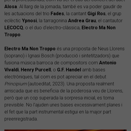
Alosa
. Al llarg de la jornada, també es va poder gaudir de
les actuacions del trio
Fades
, la cantant
Gigi Ros
, el grup
eclèctic
Ypnosi
, la tarragonina
Andrea Grau
, el cantautor
LECOCQ
, o el duo d'electro-clàssica,
Electro Ma Non
Troppo
.
Electro Ma Non Troppo
és una proposta de Neus Llorens
(soprano) i Ignasi Bosch (producció i sintetitzadors) que
fusiona música barroca de compositors com
Antonio
Vivaldi
,
Henry Purcell
, o
G.F. Handel
amb bases
electròniques, tal com es pot apreciar en el debut
Principium
(autoeditat, 2023). Una proposta realment
arriscada que es beneficia de la poderosa veu de Llorens,
però que un cop superada la sorpresa inicial, es torna
previsible. No l'ajuden unes bases excessivament planes i
el fet que la part instrumental estigui en la major part
preenregistrada.