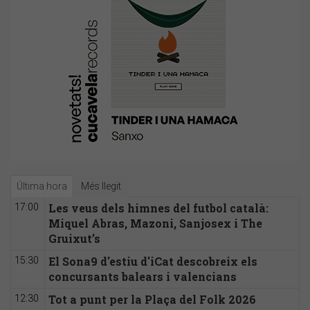
Última hora
Més llegit
Les veus dels himnes del futbol català:
17:00
Miquel Abras, Mazoni, Sanjosex i The
Gruixut’s
El Sona9 d'estiu d'iCat descobreix els
15:30
concursants balears i valencians
Tot a punt per la Plaça del Folk 2026
12:30