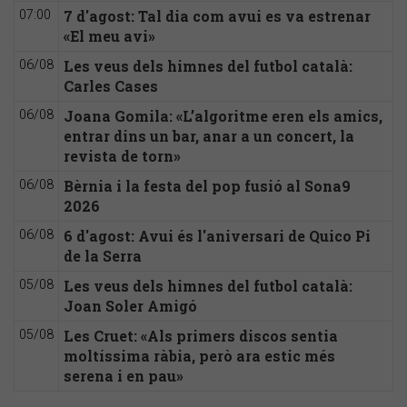
7 d'agost: Tal dia com avui es va estrenar
07:00
«El meu avi»
Les veus dels himnes del futbol català:
06/08
Carles Cases
Joana Gomila: «L’algoritme eren els amics,
06/08
entrar dins un bar, anar a un concert, la
revista de torn»
Bèrnia i la festa del pop fusió al Sona9
06/08
2026
6 d'agost: Avui és l'aniversari de Quico Pi
06/08
de la Serra
Les veus dels himnes del futbol català:
05/08
Joan Soler Amigó
Les Cruet: «Als primers discos sentia
05/08
moltíssima ràbia, però ara estic més
serena i en pau»