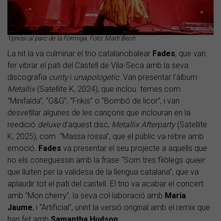
Ypnosi al parc de la Formiga. Foto: Martí Bech
La nit la va culminar el trio catalanobalear
Fades
, que van
fer vibrar el pati del Castell de Vila-Seca amb la seva
discografia
cunty
i
unapologetic
. Van presentar l’àlbum
Metallix
(Satellite K, 2024), que inclou temes com
“Minifalda”, “G&G”, “Frikis” o “Bombó de licor”, i van
desvetllar algunes de les cançons que inclouran en la
reedició
deluxe
d’aquest disc,
Metallix Afterparty
(Satellite
K, 2025), com “Massa rossa”, que el públic va rebre amb
emoció.
Fades
va presentar el seu projecte a aquells que
no els coneguessin amb la frase “Som tres filòlegs
queer
que lluiten per la validesa de la llengua catalana”, que va
aplaudir tot el pati del castell. El trio va acabar el concert
amb “Mon cherry”, la seva col·laboració amb
Maria
Jaume
, i “Artificial”, unint la versió original amb el remix que
han fet amb
Samantha Hudson
.