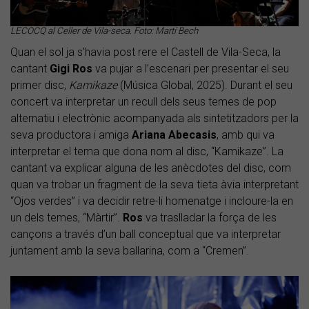
LECOCQ al Celler de Vila-seca. Foto: Martí Bech
Quan el sol ja s’havia post rere el Castell de Vila-Seca, la
cantant
Gigi Ros
va pujar a l’escenari per presentar el seu
primer disc,
Kamikaze
(Música Global, 2025). Durant el seu
concert va interpretar un recull dels seus temes de pop
alternatiu i electrònic acompanyada als sintetitzadors per la
seva productora i amiga
Ariana Abecasis
, amb qui va
interpretar el tema que dona nom al disc, “Kamikaze”. La
cantant va explicar alguna de les anècdotes del disc, com
quan va trobar un fragment de la seva tieta àvia interpretant
“Ojos verdes” i va decidir retre-li homenatge i incloure-la en
un dels temes, “Màrtir”.
Ros
va traslladar la força de les
cançons a través d’un ball conceptual que va interpretar
juntament amb la seva ballarina, com a “Cremen”.