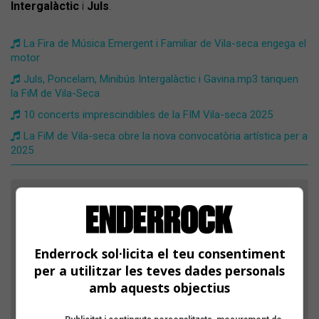
Intergalàctic
i
Juls
.
​La Fira de Música Emergent i Familiar de Vila-seca engega el
motor
Juls, Poncelam, Minibús Intergalàctic i Gavina.mp3 tanquen
la FiM de Vila-Seca
10 concerts imprescindibles de la FIM Vila-seca 2025
La FiM de Vila-seca obre la nova convocatòria artística per a
2025
FES EL TEU COMENTARI
Nom
Enderrock sol·licita el teu consentiment
per a utilitzar les teves dades personals
Títol
amb aquests objectius