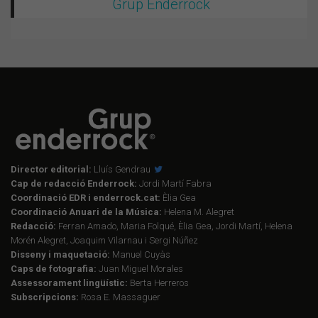
Grup Enderrock
Director editorial:
Lluís Gendrau
Cap de redacció Enderrock:
Jordi Martí Fabra
Coordinació EDR i enderrock.cat:
Èlia Gea
Coordinació Anuari de la Música:
Helena M. Alegret
Redacció:
Ferran Amado, Maria Folqué, Èlia Gea, Jordi Martí, Helena
Morén Alegret, Joaquim Vilarnau i Sergi Núñez
Disseny i maquetació:
Manuel Cuyàs
Caps de fotografia:
Juan Miguel Morales
Assessorament lingüístic:
Berta Herreros
Subscripcions:
Rosa E. Massaguer