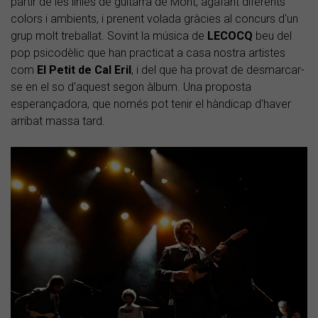
partir de les línies de guitarra de Mont, agafant diferents
colors i ambients, i prenent volada gràcies al concurs d'un
grup molt treballat. Sovint la música de
LECOCQ
beu del
pop psicodèlic que han practicat a casa nostra artistes
com
El Petit de Cal Eril
, i del que ha provat de desmarcar-
se en el so d'aquest segon àlbum. Una proposta
esperançadora, que només pot tenir el hàndicap d'haver
arribat massa tard.