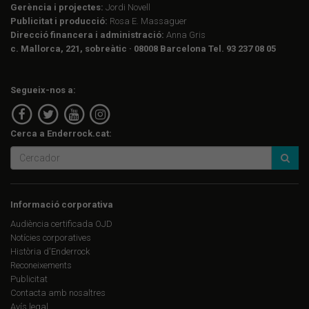
Gerència i projectes:
Jordi Novell
Publicitat i producció:
Rosa E. Massaguer
Direcció financera i administració:
Anna Gris
c. Mallorca, 221, sobreàtic · 08008 Barcelona Tel. 93 237 08 05
Segueix-nos a:
Cerca a Enderrock.cat:
Informació corporativa
Audiència certificada OJD
Notícies corporatives
Història d'Enderrock
Reconeixements
Publicitat
Contacta amb nosaltres
Avís legal