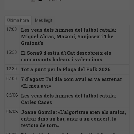
Última hora
Més llegit
Les veus dels himnes del futbol català:
17:00
Miquel Abras, Mazoni, Sanjosex i The
Gruixut’s
El Sona9 d'estiu d'iCat descobreix els
15:30
concursants balears i valencians
Tot a punt per la Plaça del Folk 2026
12:30
7 d'agost: Tal dia com avui es va estrenar
07:00
«El meu avi»
Les veus dels himnes del futbol català:
06/08
Carles Cases
Joana Gomila: «L’algoritme eren els amics,
06/08
entrar dins un bar, anar a un concert, la
revista de torn»