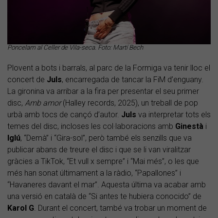
Poncelam al Celler de Vila-seca. Foto: Martí Bech
Plovent a bots i barrals, al parc de la Formiga va tenir lloc el
concert de
Juls
, encarregada de tancar la FiM d’enguany.
La gironina va arribar a la fira per presentar el seu primer
disc,
Amb amor
(Halley records, 2025), un treball de pop
urbà amb tocs de cançó d’autor.
Juls
va interpretar tots els
temes del disc, incloses les col·laboracions amb
Ginestà
i
Iglú
, “Demà” i “Gira-sol”, però també els senzills que va
publicar abans de treure el disc i que se li van viralitzar
gràcies a TikTok, “Et vull x sempre” i “Mai més”, o les que
més han sonat últimament a la ràdio, “Papallones” i
“Havaneres davant el mar”. Aquesta última va acabar amb
una versió en català de “Si antes te hubiera conocido” de
Karol G
. Durant el concert, també va trobar un moment de