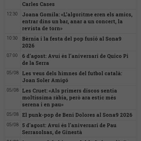
Carles Cases
Joana Gomila: «L’algoritme eren els amics,
12:30
entrar dins un bar, anar a un concert, la
revista de torn»
Bèrnia i la festa del pop fusió al Sona9
10:30
2026
6 d'agost: Avui és l'aniversari de Quico Pi
07:00
de la Serra
Les veus dels himnes del futbol català:
05/08
Joan Soler Amigó
Les Cruet: «Als primers discos sentia
05/08
moltíssima ràbia, però ara estic més
serena i en pau»
El punk-pop de Beni Dolores al Sona9 2026
05/08
5 d'agost: Avui és l'aniversari de Pau
05/08
Serrasolsas, de Ginestà