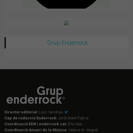
Grup Enderrock
Director editorial:
Lluís Gendrau
Cap de redacció Enderrock:
Jordi Martí Fabra
Coordinació EDR i enderrock.cat:
Èlia Gea
Coordinació Anuari de la Música:
Helena M. Alegret