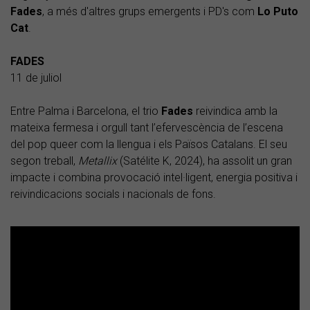
Fades
, a més d'altres grups emergents i PD's com
Lo Puto
Cat
.
FADES
11 de juliol
Entre Palma i Barcelona, el trio
Fades
reivindica amb la
mateixa fermesa i orgull tant l’efervescència de l’escena
del pop queer com la llengua i els Països Catalans. El seu
segon treball,
Metallix
(Satélite K, 2024), ha assolit un gran
impacte i combina provocació intel·ligent, energia positiva i
reivindicacions socials i nacionals de fons.