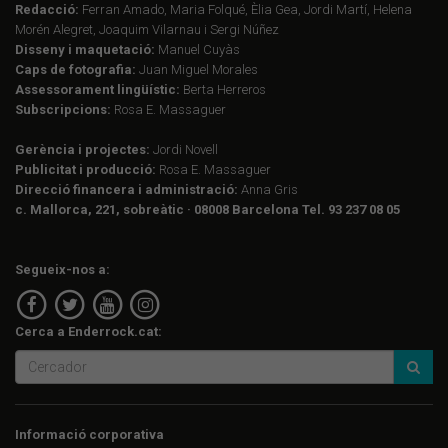
Redacció:
Ferran Amado, Maria Folqué, Èlia Gea, Jordi Martí, Helena
Morén Alegret, Joaquim Vilarnau i Sergi Núñez
Disseny i maquetació:
Manuel Cuyàs
Caps de fotografia:
Juan Miguel Morales
Assessorament lingüístic:
Berta Herreros
Subscripcions:
Rosa E. Massaguer
Gerència i projectes:
Jordi Novell
Publicitat i producció:
Rosa E. Massaguer
Direcció financera i administració:
Anna Gris
c. Mallorca, 221, sobreàtic · 08008 Barcelona Tel. 93 237 08 05
Segueix-nos a:
Cerca a Enderrock.cat:
Informació corporativa