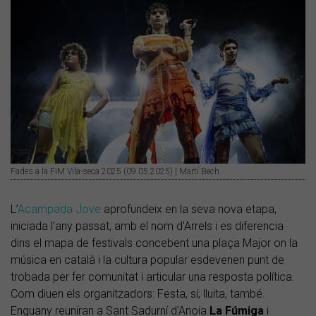
Fades a la FiM Vila-seca 2025 (09.05.2025) | Martí Bech
L’
Acampada Jove
aprofundeix en la seva nova etapa,
iniciada l’any passat, amb el nom d'Arrels i es diferencia
dins el mapa de festivals concebent una plaça Major on la
música en català i la cultura popular esdevenen punt de
trobada per fer comunitat i articular una resposta política.
Com diuen els organitzadors: Festa, sí; lluita, també.
Enguany reuniran a Sant Sadurní d'Anoia
La Fúmiga
i