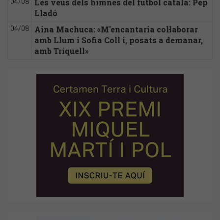
Les veus dels himnes del futbol català: Pep
04/08
Lladó
Aina Machuca: «M'encantaria col·laborar
04/08
amb Llum i Sofia Coll i, posats a demanar,
amb Triquell»