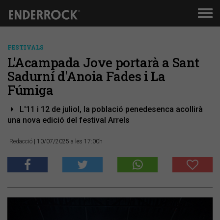
Men
de
nav
FESTIVALS
L'Acampada Jove portarà a Sant
Sadurní d'Anoia Fades i La
Fúmiga
L'11 i 12 de juliol, la població penedesenca acollirà
una nova edició del festival Arrels
Redacció
| 10/07/2025 a les 17:00h