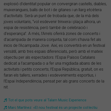
explosió d’identitat popular on convergiran castells, diables,
muixerangues, balls de bot i de gitanes i un llarg etcètera
d’activitats. Serà un punt de trobada que, de la mà dels
joves voluntaris, “vol esdevenir trinxera i plaça alhora, un
espai de resistència, però també de celebració i
d’esperança”. A més, l’Arrels oferirà zones de concerts i
d’acampada de manera conjunta, tal com s’havia fet als
inicis de l’Acampada Jove. Així, es convertirà en un festival
versàtil, amb tres espais diferenciats, però amb el mateix
objectiu per als espectadors: l’Espai Països Catalans
dedicat a l’acampada o a fer una migdiada abans de les
activitats i petits concerts; l’Espai República, gratuït, on es
faran els tallers, xerrades i esdeveniments esportius, i
l’Espai Independència, pensat per als grans concerts de la
nit.
Tot el que pots veure al Talarn Music Experience
Marc Martínez: «El nou festival és un projecte col·lectiu