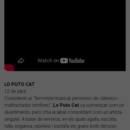
LO PUTO CAT
12 de juliol
Considerat un “terrorista musical, perversor de clàssics i
maltractador simfònic”,
Lo Puto Cat
va començar com un
divertimento, però s’ha acabat consolidant com un artista
singular. A base de remixos, en els quals agafa, escolta,
talla, enganxa, repeteix i esclafa els grans èxits del pop-