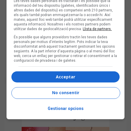
Les teves dades personals es tractaran i és possible que la
informació del teu dispositiu (galetes, identificadors únics i
altres dades del dispositiu) es comparteixi amb 210 partners,
els quals també podran emmagatzemar-la o accedir-hi. Així
mateix, aquest lloc web també podrà utilitzar específicament
aquesta informació. Nosaltres i els nostres partners podem
utilitzar dades de geolocalització precisa.
Llista de partners.
És possible que alguns proveïdors tractin les teves dades
personals per motius d'interès legítim. Pots indicar la teva
disconformitat amb aquest tractament gestionant les opcions
següents. A la part inferior d'aquesta pàgina o al menú del lloc
web, cerca un enllaç per gestionar o retirar el consentiment a la
configuració de privadesa i de galetes.
Acceptar
No consentir
Gestionar opcions