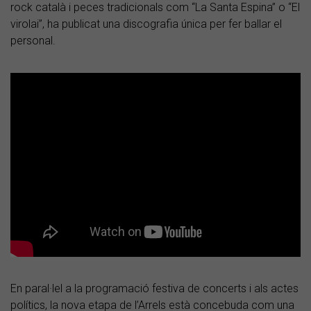
rock català i peces tradicionals com “La Santa Espina” o “El
virolai”, ha publicat una discografia única per fer ballar el
personal.
En paral·lel a la programació festiva de concerts i als actes
polítics, la nova etapa de l’Arrels està concebuda com una