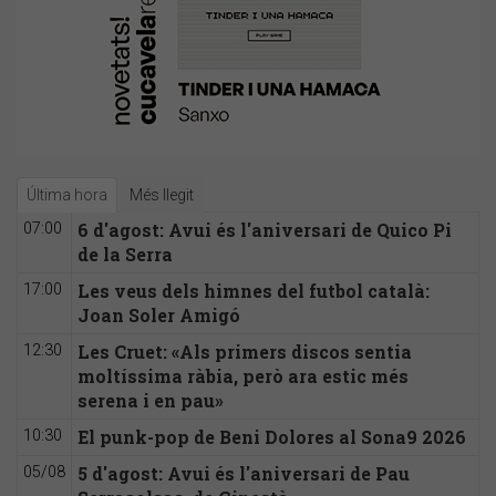
Última hora
Més llegit
6 d'agost: Avui és l'aniversari de Quico Pi
07:00
de la Serra
Les veus dels himnes del futbol català:
17:00
Joan Soler Amigó
Les Cruet: «Als primers discos sentia
12:30
moltíssima ràbia, però ara estic més
serena i en pau»
El punk-pop de Beni Dolores al Sona9 2026
10:30
5 d'agost: Avui és l'aniversari de Pau
05/08