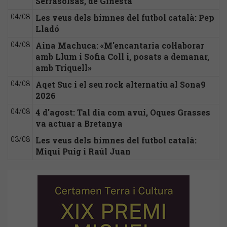
Serrasolsas, de Ginestà
Les veus dels himnes del futbol català: Pep
04/08
Lladó
Aina Machuca: «M'encantaria col·laborar
04/08
amb Llum i Sofia Coll i, posats a demanar,
amb Triquell»
Aqet Suc i el seu rock alternatiu al Sona9
04/08
2026
4 d'agost: Tal dia com avui, Oques Grasses
04/08
va actuar a Bretanya
Les veus dels himnes del futbol català:
03/08
Miqui Puig i Raúl Juan