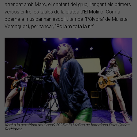
arrencat amb Marc, el cantant del grup, llançant els primers
versos entre les taules de la platea d'El Molino. Com a
poema a musicar han escollit també "Pólvora" de Munsta
Verdaguer i, per tancar, "Folla'm tota la nit".
Koré a la semifinal del Sona9 2025 a El Molino de barcelona Foto: Carles
Rodríguez