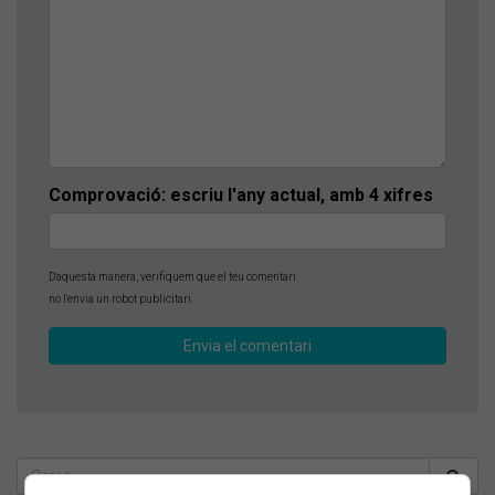
Comprovació: escriu l'any actual, amb 4 xifres
D'aquesta manera, verifiquem que el teu comentari
no l'envia un robot publicitari.