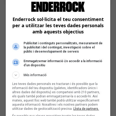
Enderrock sol·licita el teu consentiment
per a utilitzar les teves dades personals
amb aquests objectius
Publicitat i continguts personalitzats, mesurament de
la publicitat i del contingut, investigació sobre el
públic i desenvolupament de serveis
Emmagatzemar informació i/o accedir a la informació
d’un dispositiu
Més informació
Les teves dades personals es tractaran i és possible que la
informació del teu dispositiu (galetes, identificadors únics i
altres dades del dispositiu) es comparteixi amb 210 partners,
els quals també podran emmagatzemar-la o accedir-hi. Així
mateix, aquest lloc web també podrà utilitzar específicament
aquesta informació. Nosaltres i els nostres partners podem
utilitzar dades de geolocalització precisa.
Llista de partners.
És possible que alguns proveïdors tractin les teves dades