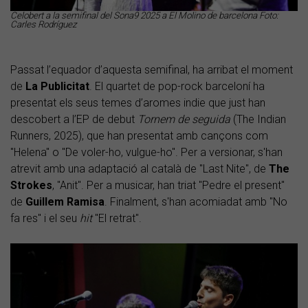
Celobert a la semifinal del Sona9 2025 a El Molino de barcelona Foto:
Carles Rodríguez
Passat l’equador d’aquesta semifinal, ha arribat el moment
de
La Publicitat
. El quartet de pop-rock barceloní ha
presentat els seus temes d’aromes indie que just han
descobert a l’EP de debut
Tornem de seguida
(The Indian
Runners, 2025), que han presentat amb cançons com
"Helena" o "De voler-ho, vulgue-ho". Per a versionar, s'han
atrevit amb una adaptació al català de "Last Nite", de
The
Strokes
, "Anit". Per a musicar, han triat "Pedre el present"
de
Guillem Ramisa
. Finalment, s'han acomiadat amb "No
fa res" i el seu
hit
"El retrat".