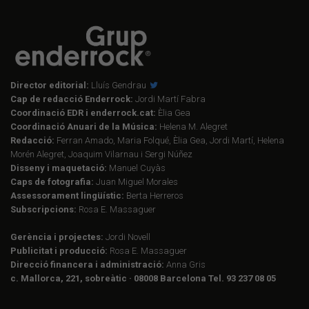
Director editorial:
Lluís Gendrau
Cap de redacció Enderrock:
Jordi Martí Fabra
Coordinació EDR i enderrock.cat:
Èlia Gea
Coordinació Anuari de la Música:
Helena M. Alegret
Redacció:
Ferran Amado, Maria Folqué, Èlia Gea, Jordi Martí, Helena
Morén Alegret, Joaquim Vilarnau i Sergi Núñez
Disseny i maquetació:
Manuel Cuyàs
Caps de fotografia:
Juan Miguel Morales
Assessorament lingüístic:
Berta Herreros
Subscripcions:
Rosa E. Massaguer
Gerència i projectes:
Jordi Novell
Publicitat i producció:
Rosa E. Massaguer
Direcció financera i administració:
Anna Gris
c. Mallorca, 221, sobreàtic · 08008 Barcelona Tel. 93 237 08 05