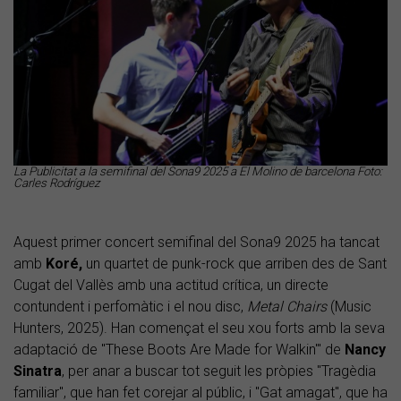
La Publicitat a la semifinal del Sona9 2025 a El Molino de barcelona Foto:
Carles Rodríguez
Aquest primer concert semifinal del Sona9 2025 ha tancat
amb
Koré,
un quartet de punk-rock que arriben des de Sant
Cugat del Vallès amb una actitud crítica, un directe
contundent i perfomàtic i el nou disc,
Metal Chairs
(Music
Hunters, 2025). Han començat el seu xou forts amb la seva
adaptació de "These Boots Are Made for Walkin'" de
Nancy
Sinatra
, per anar a buscar tot seguit les pròpies "Tragèdia
familiar", que han fet corejar al públic, i "Gat amagat", que ha