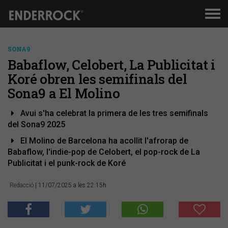
Men
de
nav
SONA9
Babaflow, Celobert, La Publicitat i
Koré obren les semifinals del
Sona9 a El Molino
Avui s'ha celebrat la primera de les tres semifinals
del Sona9 2025
El Molino de Barcelona ha acollit l'afrorap de
Babaflow, l'indie-pop de Celobert, el pop-rock de La
Publicitat i el punk-rock de Koré
Redacció
| 11/07/2025 a les 22:15h