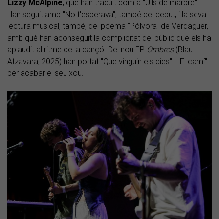
Lizzy McAlpine
, que han traduït com a "Ulls de marbre".
Han seguit amb "No t'esperava", també del debut, i la seva
lectura musical, també, del poema "Pólvora" de Verdaguer,
amb què han aconseguit la complicitat del públic que els ha
aplaudit al ritme de la cançó. Del nou EP
Ombres
(Blau
Atzavara, 2025) han portat "Que vinguin els dies" i "El camí"
per acabar el seu xou.