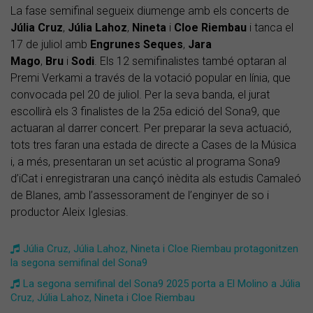
La fase semifinal segueix diumenge amb els concerts de
Júlia Cruz
,
Júlia Lahoz
,
Nineta
i
Cloe Riembau
i tanca el
17 de juliol amb
Engrunes Seques
,
Jara
Mago
,
Bru
i
Sodi
. Els 12 semifinalistes també optaran al
Premi Verkami a través de la votació popular en línia, que
convocada pel 20 de juliol. Per la seva banda, el jurat
escollirà els 3 finalistes de la 25a edició del Sona9, que
actuaran al darrer concert. Per preparar la seva actuació,
tots tres faran una estada de directe a Cases de la Música
i, a més, presentaran un set acústic al programa Sona9
d’iCat i enregistraran una cançó inèdita als estudis Camaleó
de Blanes, amb l’assessorament de l’enginyer de so i
productor Aleix Iglesias.
Júlia Cruz, Júlia Lahoz, Nineta i Cloe Riembau protagonitzen
la segona semifinal del Sona9
La segona semifinal del Sona9 2025 porta a El Molino a Júlia
Cruz, Júlia Lahoz, Nineta i Cloe Riembau