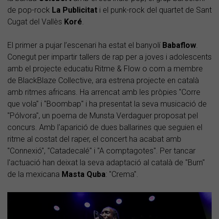
de pop-rock
La Publicitat
i el punk-rock del quartet de Sant
Cugat del Vallès
Koré
.
El primer a pujar l’escenari ha estat el banyolí
Babaflow
.
Conegut per impartir tallers de rap per a joves i adolescents
amb el projecte educatiu Ritme & Flow o com a membre
de BlackBlaze Collective, ara estrena projecte en català
amb ritmes africans. Ha arrencat amb les pròpies "Corre
que vola" i "Boombap" i ha presentat la seva musicació de
"Pólvora", un poema de Munsta Verdaguer proposat pel
concurs. Amb l'aparició de dues ballarines que seguien el
ritme al costat del raper, el concert ha acabat amb
"Connexió", "Catadecalé" i "A comptagotes". Per tancar
l'actuació han deixat la seva adaptació al català de "Burn"
de la mexicana
Masta Quba
: "Crema".