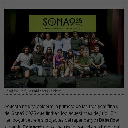
Babaflow, Koré, La Publicitat i Celobert
Aquesta nit s'ha celebrat la primera de les tres semifinals
del Sona9 2025 que tindran lloc aquest mes de juliol. S'hi
han pogut veure els projectes del raper banyolí
Babaflow
,
la banda
Celobert
amb el seu indie-pop, el grup barceloní