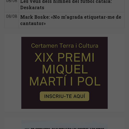
Les veus dels himnes del futbol català:
08/08
Deskarats
Mark Boske: «No m’agrada etiquetar-me de
08/08
cantautor»