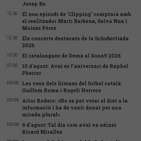
Josep Bo
El nou episodi de 'Clipping' comptarà amb
15:30
el realitzador Martí Barbena, Selva Nua i
Moisés Pérez
Els concerts destacats de la Schubertíada
12:30
2026
El catalangaze de Demà al Sona9 2026
10:30
10 d'agost: Avui és l'aniversari de Raphel
07:00
Pherrer
Les veus dels himnes del futbol català:
09/08
Guillem Roma i Rogeli Herrero
Aitor Rodero: «No es pot vetar el dret a la
09/08
informació i ha de venir donat per una
mirada plural»
9 d'agost: Tal dia com avui va néixer
09/08
Ricard Miralles