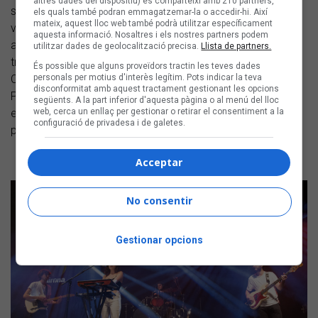
altres dades del dispositiu) es comparteixi amb 210 partners,
sala La Mirona. Van actuar
Reïna
,
Les
Buch
i
Lles
, amb la
els quals també podran emmagatzemar-la o accedir-hi. Així
mateix, aquest lloc web també podrà utilitzar específicament
veu convidada de
Maria
Jaume
, que va cloure un concert
aquesta informació. Nosaltres i els nostres partners podem
a porta tancada que es va poder seguir en estríming a
utilitzar dades de geolocalització precisa.
Llista de partners.
través del canal de YouTube d’Enderrock. La càlida veu de
És possible que alguns proveïdors tractin les teves dades
personals per motius d'interès legítim. Pots indicar la teva
Carme Vives i les lletres de Biel Riera van proclamar el
disconformitat amb aquest tractament gestionant les opcions
Premi Sona9 per a Reïna. Tot plegat els va possibilitar
següents. A la part inferior d'aquesta pàgina o al menú del lloc
web, cerca un enllaç per gestionar o retirar el consentiment a la
enregistrar el disc de debut,
Arts marcials
, amb la
configuració de privadesa i de galetes.
producció de Lluís Cabot.
Acceptar
No consentir
Gestionar opcions