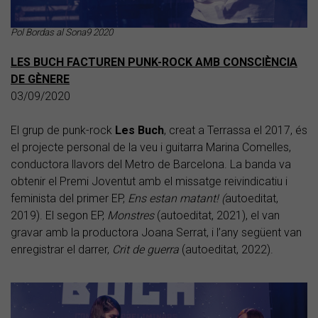
Pol Bordas al Sona9 2020
LES BUCH FACTUREN PUNK-ROCK AMB CONSCIÈNCIA
DE GÈNERE
03/09/2020
El grup de punk-rock
Les
Buch
, creat a Terrassa el 2017, és
el projecte personal de la veu i guitarra Marina Comelles,
conductora llavors del Metro de Barcelona. La banda va
obtenir el Premi Joventut amb el missatge reivindicatiu i
feminista del primer EP,
Ens estan matant! (
autoeditat,
2019). El segon EP,
Monstres
(autoeditat, 2021), el van
gravar amb la productora Joana Serrat, i l’any següent van
enregistrar el darrer,
Crit de guerra
(autoeditat, 2022).