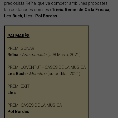
preciosista Reïna, que va competir amb unes propostes
tan destacades com les d’
Irieix
,
Remei de Ca la Fresca
,
Les
Buch
,
Lles
i
Pol
Bordas
.
PALMARÈS
PREMI SONA9
Reïna
- Arts marcials
(U98 Music, 2021)
PREMI JOVENTUT - CASES DE LA MÚSICA
Les Buch
-
Monstres
(autoeditat, 2021)
PREMI ÈXIT
Lles
PREMI CASES DE LA MÚSICA
Pol Bordas