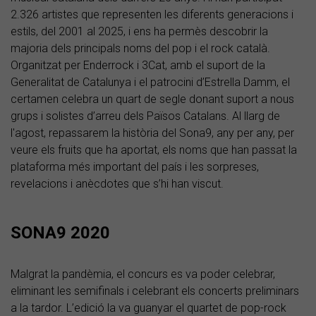
2.326 artistes que representen les diferents generacions i
estils, del 2001 al 2025, i ens ha permès descobrir la
majoria dels principals noms del pop i el rock català.
Organitzat per Enderrock i 3Cat, amb el suport de la
Generalitat de Catalunya i el patrocini d’Estrella Damm, el
certamen celebra un quart de segle donant suport a nous
grups i solistes d’arreu dels Països Catalans. Al llarg de
l'agost, repassarem la història del Sona9, any per any, per
veure els fruits que ha aportat, els noms que han passat la
plataforma més important del país i les sorpreses,
revelacions i anècdotes que s’hi han viscut.
SONA9 2020
Malgrat la pandèmia, el concurs es va poder celebrar,
eliminant les semifinals i celebrant els concerts preliminars
a la tardor. L’edició la va guanyar el quartet de pop-rock