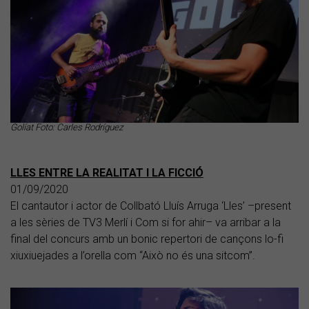
Golíat Foto: Carles Rodríguez
LLES ENTRE LA REALITAT I LA FICCIÓ
01/09/2020
El cantautor i actor de Collbató Lluís Arruga ‘Lles’ –present
a les sèries de TV3 Merlí i Com si for ahir– va arribar a la
final del concurs amb un bonic repertori de cançons lo-fi
xiuxiuejades a l’orella com “Això no és una sitcom”.