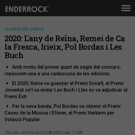
Men
de
nav
25 ANYS DEL SONA9
2020: L'any de Reïna, Remei de Ca
la Fresca, Irieix, Pol Bordas i Les
Buch
Amb motiu del primer quart de segle del concurs,
repassem una a una cadascuna de les edicions
El 2020, Reïna va guanyar el Premi Sona9, el Premi
Joventut se'l va endur Les Buch i Lles es va adjudicar el
Premi Èxit
Per la seva banda, Pol Bordas va obtenir el Premi
Cases de la Música i Efímer, el Premi Verkami per
Votació Popular
Èlia Gea i Jordi Novell
| 20/08/2025 a les 17:00h