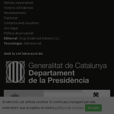
Notícies corporatives
Història d'Enderrock
Reconeixements
Publicitat
Contacta amb nosaltres
Avís legal
Política de privacitat
Editorial:
Grup Enderrock Edicions S.L.
Tecnologia:
Sobrevia.net
Amb la col·laboració de:
Enderrock.cat utilitza
cookies
. Si continueu navegant pel web,
entendrem que accepteu la nostra
política de
cookies
.
Accepto