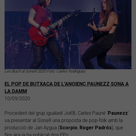
Les Buch al Sona9 2020 Foto: Carles Rodríguez
EL POP DE BUTXACA DE L’ANOIENC PAUNEZZ SONA A
LA DAMM
10/09/2020
Procedent del grup igualadí JoKB, Carles Pauné ‘
Paunezz
’
va presentar al Sona9 una proposta de pop-folk amb la
producció de Jan Aygua (
Scorpio
,
Roger
Padrós
), que
fins ara ja ha publicat dos EPs.