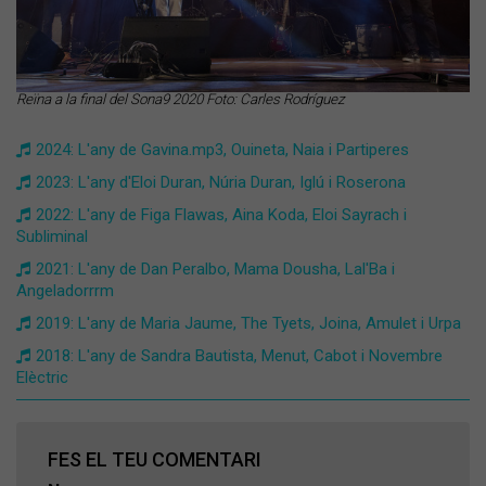
Reïna a la final del Sona9 2020 Foto: Carles Rodríguez
2024: L'any de Gavina.mp3, Ouineta, Naia i Partiperes
2023: L'any d'Eloi Duran, Núria Duran, Iglú i Roserona
2022: L'any de Figa Flawas, Aina Koda, Eloi Sayrach i
Subliminal
2021: L'any de Dan Peralbo, Mama Dousha, Lal'Ba i
Angeladorrrm
2019: L'any de Maria Jaume, The Tyets, Joina, Amulet i Urpa
2018: L'any de Sandra Bautista, Menut, Cabot i Novembre
Elèctric
FES EL TEU COMENTARI