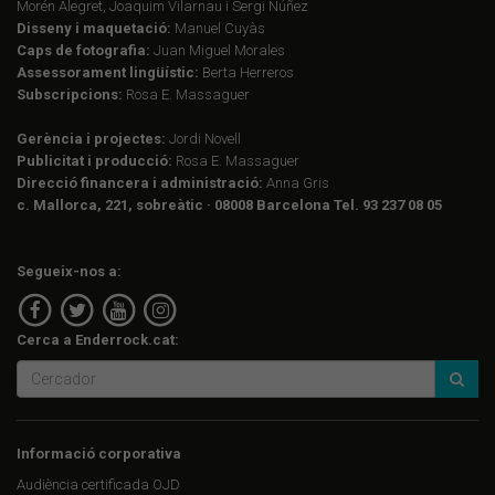
Morén Alegret, Joaquim Vilarnau i Sergi Núñez
Disseny i maquetació:
Manuel Cuyàs
Caps de fotografia:
Juan Miguel Morales
Assessorament lingüístic:
Berta Herreros
Subscripcions:
Rosa E. Massaguer
Gerència i projectes:
Jordi Novell
Publicitat i producció:
Rosa E. Massaguer
Direcció financera i administració:
Anna Gris
c. Mallorca, 221, sobreàtic · 08008 Barcelona Tel. 93 237 08 05
Segueix-nos a:
Cerca a Enderrock.cat:
Informació corporativa
Audiència certificada OJD