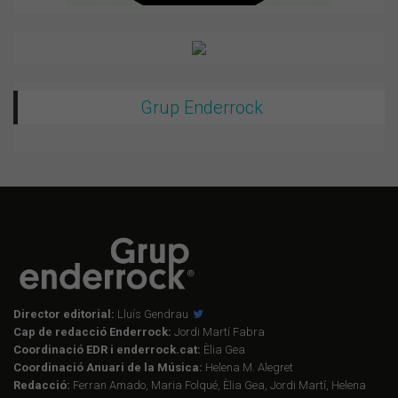
Grup Enderrock
Director editorial:
Lluís Gendrau
Cap de redacció Enderrock:
Jordi Martí Fabra
Coordinació EDR i enderrock.cat:
Èlia Gea
Coordinació Anuari de la Música:
Helena M. Alegret
Redacció:
Ferran Amado, Maria Folqué, Èlia Gea, Jordi Martí, Helena