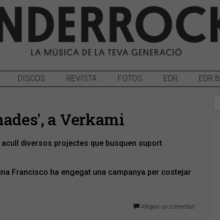
DISCOS
REVISTA
FOTOS
EDR
EDR 
nades', a Verkami
cull diversos projectes que busquen suport
rina Francisco ha engegat una campanya per costejar
Afegeix un comentari