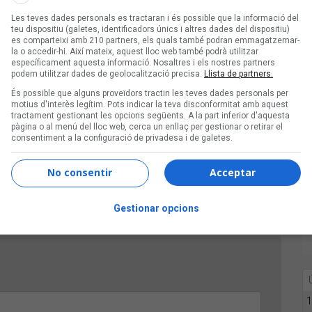
Les teves dades personals es tractaran i és possible que la informació del
omptat amb la col·laboració de Verkami.
teu dispositiu (galetes, identificadors únics i altres dades del dispositiu)
es comparteixi amb 210 partners, els quals també podran emmagatzemar-
la o accedir-hi. Així mateix, aquest lloc web també podrà utilitzar
específicament aquesta informació. Nosaltres i els nostres partners
podem utilitzar dades de geolocalització precisa.
Llista de partners.
arreu', a Verkami
És possible que alguns proveïdors tractin les teves dades personals per
motius d'interès legítim. Pots indicar la teva disconformitat amb aquest
tractament gestionant les opcions següents. A la part inferior d'aquesta
 Verkami
pàgina o al menú del lloc web, cerca un enllaç per gestionar o retirar el
consentiment a la configuració de privadesa i de galetes.
a Verkami
No consentir
Acceptar
Gestionar opcions
1