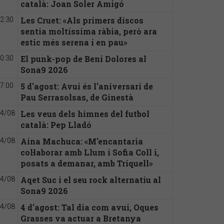
català: Joan Soler Amigó
Les Cruet: «Als primers discos
2:30
sentia moltíssima ràbia, però ara
estic més serena i en pau»
El punk-pop de Beni Dolores al
0:30
Sona9 2026
5 d'agost: Avui és l'aniversari de
7:00
Pau Serrasolsas, de Ginestà
Les veus dels himnes del futbol
4/08
català: Pep Lladó
Aina Machuca: «M'encantaria
4/08
col·laborar amb Llum i Sofia Coll i,
posats a demanar, amb Triquell»
Aqet Suc i el seu rock alternatiu al
4/08
Sona9 2026
4 d'agost: Tal dia com avui, Oques
4/08
Grasses va actuar a Bretanya