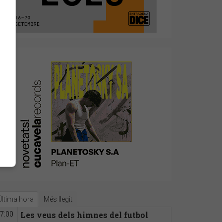
Última hora
Més llegit
Les veus dels himnes del futbol
7:00