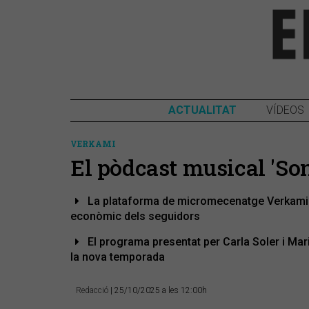
ACTUALITAT
VÍDEOS
VERKAMI
El pòdcast musical 'So
La plataforma de micromecenatge Verkami a
econòmic dels seguidors
El programa presentat per Carla Soler i Ma
la nova temporada
Redacció
| 25/10/2025 a les 12:00h