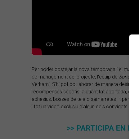
Per poder costejar la nova temporada i el materia
de management del projecte, l'equip de
Sonades
Verkami. S'hi pot col·laborar de manera desinter
recompenses segons la quantitat aportada, co
adhesius, bosses de tela o samarretes—, però ta
i tot un vídeo exclusiu d'algun dels convidats d
>> PARTICIPA EN L