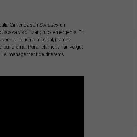
i Júlia Giménez són
Sonades
, un
scava visibilitzar grups emergents. En
sobre la indústria musical, i també
del panorama. Paral·lelament, han volgut
 i el management de diferents