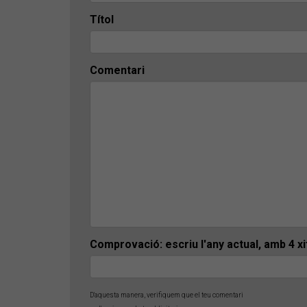
Títol
Comentari
Comprovació: escriu l'any actual, amb 4 x
D'aquesta manera, verifiquem que el teu comentari