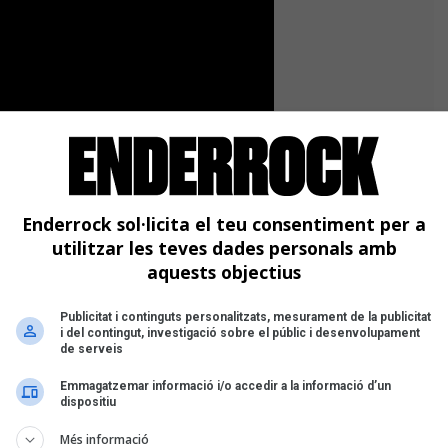
Enderrock sol·licita el teu consentiment per a
l tècnic necessari per al vessant
utilitzar les teves dades personals amb
ha engegat una campanya a
aquests objectius
essada, però també s'hi ofereixen
m marxandatge del programa —
Publicitat i continguts personalitzats, mesurament de la publicitat
mbé agraïments a xarxes socials o fins
i del contingut, investigació sobre el públic i desenvolupament
el programa en la seva nova temporada.
de serveis
Emmagatzemar informació i/o accedir a la informació d’un
dispositiu
A CAMPANYA <<
Més informació