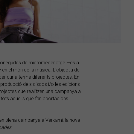
s conegudes de micromecenatge —és a
— en el món de la música. L'objectiu de
der dur a terme diferents projectes. En
a producció dels discos i/o les edicions
 projectes que realitzen una campanya a
ots aquells que fan aportacions
en plena campanya a Verkami: la nova
nades
.