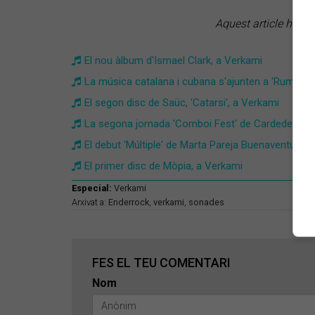
Aquest article ha c
El nou àlbum d'Ismael Clark, a Verkami
La música catalana i cubana s'ajunten a 'Rumba d'
El segon disc de Saüc, 'Catarsi', a Verkami
La segona jornada 'Comboi Fest' de Cardedeu, a
El debut 'Múltiple' de Marta Pareja Buenaventura, 
El primer disc de Mòpia, a Verkami
Especial:
Verkami
Arxivat a:
Enderrock
,
verkami
,
sonades
FES EL TEU COMENTARI
Nom