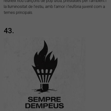
reuneix nou cançons de pop urbà, presidides per l’ambient i
la lluminositat de l’estiu, amb l’amor i l’eufòria juvenil com a
temes principals.
43.