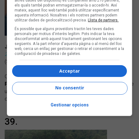
altres dades del dispositiu) es comparteixi amb 210 partners,
els quals també podran emmagatzemar-la o accedir-hi. Així
mateix, aquest lloc web també podrà utilitzar específicament
aquesta informació. Nosaltres i els nostres partners podem
utilitzar dades de geolocalització precisa.
Llista de partners.
És possible que alguns proveïdors tractin les teves dades
personals per motius d'interès legítim. Pots indicar la teva
disconformitat amb aquest tractament gestionant les opcions
següents. A la part inferior d'aquesta pàgina o al menú del lloc
JULIETA
web, cerca un enllaç per gestionar o retirar el consentiment a la
23
configuració de privadesa i de galetes.
(Sony Music)
Acceptar
Quart llarga durada de l’artista barcelonina, produït per
Phoac
. El títol és una referència a l’edat actual, en què obre
No consentir
una nova etapa quan els ‘contes de fades’ donen pas als
canvis i la maduresa vitals.
Gestionar opcions
39.