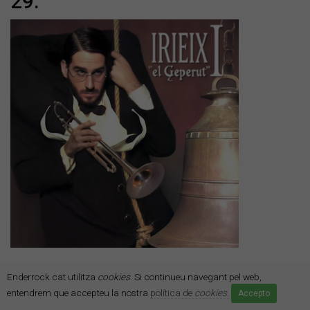
29.
IRIEIX
Enderrock.cat utilitza
cookies
. Si continueu navegant pel web,
Irieix I ‘El Geperut’
entendrem que accepteu la nostra
política de
cookies
.
Accepto
(Primavera Labels)