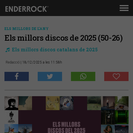
Men
de
nav
ELS MILLORS DE L'ANY
Els millors discos de 2025 (50-26)
Els millors discos catalans de 2025
Redacció
| 18/12/2025 a les 11:58h