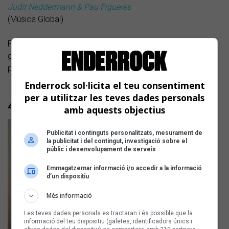
Judit Neddermann & Pau Figueres
(Música Global)
Parella artística de fa anys, la cantant maresmenca i el
guitarrista barceloní signen i interpreten plegats tretze
peces delicades en diverses llengües.
Enderrock sol·licita el teu consentiment
per a utilitzar les teves dades personals
40.
amb aquests objectius
Publicitat i continguts personalitzats, mesurament de
la publicitat i del contingut, investigació sobre el
públic i desenvolupament de serveis
Emmagatzemar informació i/o accedir a la informació
d’un dispositiu
Més informació
Les teves dades personals es tractaran i és possible que la
informació del teu dispositiu (galetes, identificadors únics i