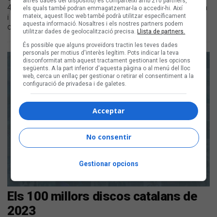
altres dades del dispositiu) es comparteixi amb 210 partners,
440 2024 a millor disc de música clàssica segons la crítica
els quals també podran emmagatzemar-la o accedir-hi. Així
mateix, aquest lloc web també podrà utilitzar específicament
i el nou Premi Enderrock-440 a millor disc revelació de
aquesta informació. Nosaltres i els nostres partners podem
clàssica
utilitzar dades de geolocalització precisa.
Llista de partners.
És possible que alguns proveïdors tractin les teves dades
personals per motius d'interès legítim. Pots indicar la teva
disconformitat amb aquest tractament gestionant les opcions
següents. A la part inferior d'aquesta pàgina o al menú del lloc
web, cerca un enllaç per gestionar o retirar el consentiment a la
configuració de privadesa i de galetes.
Acceptar
No consentir
Gestionar opcions
Els 100 millors discos catalans de
2023