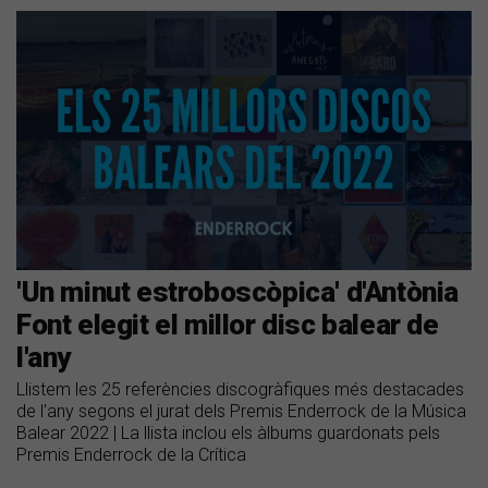
'Un minut estroboscòpica' d'Antònia
Font elegit el millor disc balear de
l'any
Llistem les 25 referències discogràfiques més destacades
de l'any segons el jurat dels Premis Enderrock de la Música
Balear 2022 | La llista inclou els àlbums guardonats pels
Premis Enderrock de la Crítica