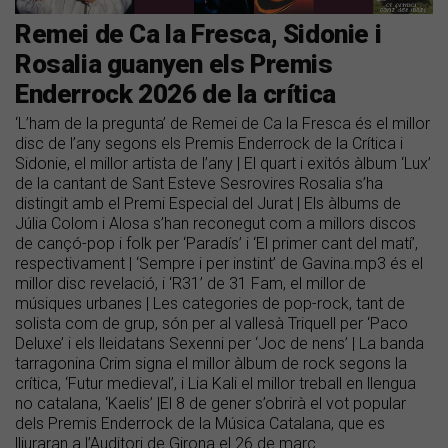
Remei de Ca la Fresca, Sidonie i
Rosalia guanyen els Premis
Enderrock 2026 de la crítica
‘L’ham de la pregunta’ de Remei de Ca la Fresca és el millor
disc de l’any segons els Premis Enderrock de la Crítica i
Sidonie, el millor artista de l’any | El quart i exitós àlbum ‘Lux’
de la cantant de Sant Esteve Sesrovires Rosalia s’ha
distingit amb el Premi Especial del Jurat | Els àlbums de
Júlia Colom i Alosa s’han reconegut com a millors discos
de cançó-pop i folk per ‘Paradís’ i ‘El primer cant del matí’,
respectivament | ‘Sempre i per instint’ de Gavina.mp3 és el
millor disc revelació, i ‘R31’ de 31 Fam, el millor de
músiques urbanes | Les categories de pop-rock, tant de
solista com de grup, són per al vallesà Triquell per ‘Paco
Deluxe’ i els lleidatans Sexenni per ‘Joc de nens’ | La banda
tarragonina Crim signa el millor àlbum de rock segons la
crítica, ‘Futur medieval’, i Lia Kali el millor treball en llengua
no catalana, ‘Kaelis’ |El 8 de gener s’obrirà el vot popular
dels Premis Enderrock de la Música Catalana, que es
lliuraran a l’Auditori de Girona el 26 de març