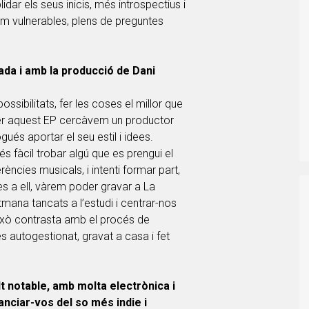
ar els seus inicis, més introspectius i
ram vulnerables, plens de preguntes
da i amb la producció de Dani
sibilitats, fer les coses el millor que
 aquest EP cercàvem un productor
ués aportar el seu estil i idees.
s fàcil trobar algú que es prengui el
ències musicals, i intenti formar part,
s a ell, vàrem poder gravar a La
mana tancats a l’estudi i centrar-nos
ixò contrasta amb el procés de
s autogestionat, gravat a casa i fet
t notable, amb molta electrònica i
nciar-vos del so més indie i