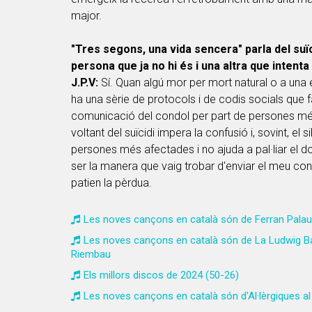
major.
"Tres segons, una vida sencera" parla del suï
persona que ja no hi és i una altra que inten
J.P.V:
Sí. Quan algú mor per mort natural o a una 
ha una sèrie de protocols i de codis socials que fac
comunicació del condol per part de persones més
voltant del suïcidi impera la confusió i, sovint, el si
persones més afectades i no ajuda a pal·liar el d
ser la manera que vaig trobar d'enviar el meu co
patien la pèrdua.
Les noves cançons en català són de Ferran Palau,
Les noves cançons en català són de La Ludwig Ba
Riembau
Els millors discos de 2024 (50-26)
Les noves cançons en català són d'Al·lèrgiques al 