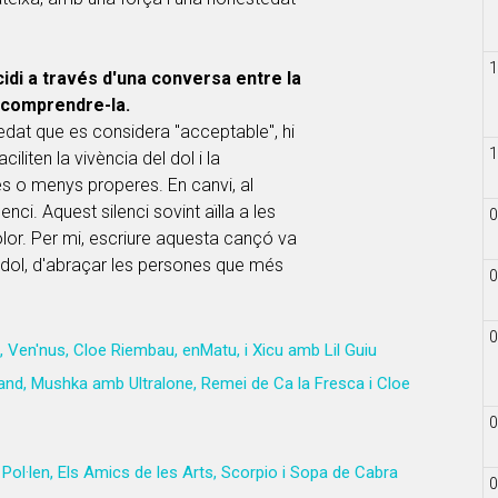
1
cidi a través d'una conversa entre la
ta comprendre-la.
edat que es considera "acceptable", hi
1
iliten la vivència del dol i la
 o menys properes. En canvi, al
lenci. Aquest silenci sovint aïlla a les
0
olor. Per mi, escriure aquesta cançó va
ndol, d'abraçar les persones que més
0
0
 Ven'nus, Cloe Riembau, enMatu, i Xicu amb Lil Guiu
nd, Mushka amb Ultralone, Remei de Ca la Fresca i Cloe
0
Pol·len, Els Amics de les Arts, Scorpio i Sopa de Cabra
0