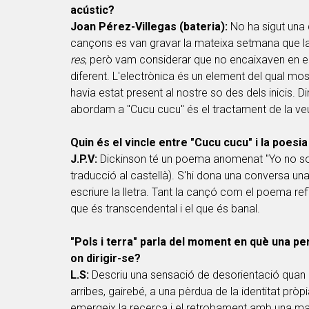
acústic?
Joan Pérez-Villegas (bateria):
No ha sigut una 
cançons es van gravar la mateixa setmana que la
res
, però vam considerar que no encaixaven en el 
diferent. L'electrònica és un element del qual mos
havia estat present al nostre so des dels inicis. D
abordam a "Cucu cucu" és el tractament de la veu
Quin és el vincle entre "Cucu cucu" i la poesi
J.P.V:
Dickinson té un poema anomenat "Yo no soy 
traducció al castellà). S'hi dona una conversa un
escriure la lletra. Tant la cançó com el poema ref
que és transcendental i el que és banal.
"Pols i terra" parla del moment en què una pe
on dirigir-se?
L.S:
Descriu una sensació de desorientació quan e
arribes, gairebé, a una pèrdua de la identitat prò
emergeix la recerca i el retrobament amb una ma