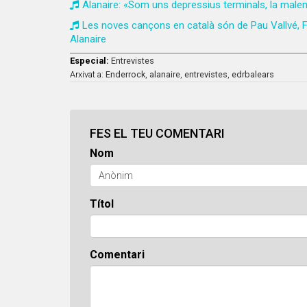
Alanaire: «Som uns depressius terminals, la malen
Les noves cançons en català són de Pau Vallvé, F
Alanaire
Especial:
Entrevistes
Arxivat a:
Enderrock
,
alanaire
,
entrevistes
,
edrbalears
FES EL TEU COMENTARI
Nom
Títol
Comentari