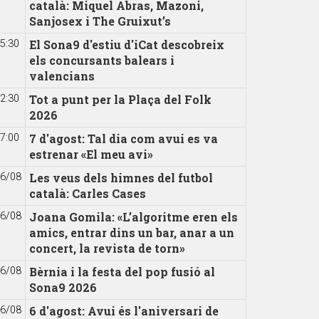
català: Miquel Abras, Mazoni,
Sanjosex i The Gruixut’s
El Sona9 d'estiu d'iCat descobreix
5:30
els concursants balears i
valencians
Tot a punt per la Plaça del Folk
2:30
2026
7 d'agost: Tal dia com avui es va
7:00
estrenar «El meu avi»
Les veus dels himnes del futbol
6/08
català: Carles Cases
Joana Gomila: «L’algoritme eren els
6/08
amics, entrar dins un bar, anar a un
concert, la revista de torn»
Bèrnia i la festa del pop fusió al
6/08
Sona9 2026
6 d'agost: Avui és l'aniversari de
6/08