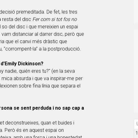
decisió premeditada. De fet, les tres
 resta del disc
Fer com si tot fos no
so del disc i que mereixien un espai
 vam distanciar al darrer disc, però que
iria que el canvi més dràstic que
, "corrompent-la" a la postproducció.
a d'Emily Dickinson?
nadie, quién eres tu?" (en la seva
a mica absurda i que va inspirar-me per
lexionen sobre fina línia que separa el
rsona se sent perduda i no sap cap a
t deconstrueixes, quan et buides i
pia. Però és en aquest espai on
1
teixa, amb una força i una honestedat