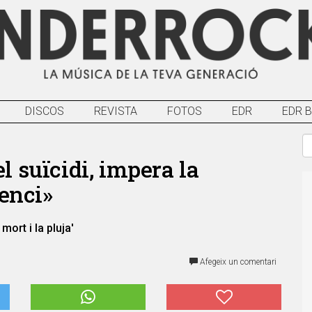
DISCOS
REVISTA
FOTOS
EDR
EDR 
l suïcidi, impera la
lenci»
ort i la pluja'
Afegeix un comentari