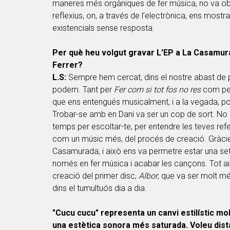
maneres més orgàniques de fer música, no va oblid
reflexius, on, a través de l’electrònica, ens most
existencials sense resposta.
Per què heu volgut gravar L'EP a La Casamura
Ferrer?
L.S:
Sempre hem cercat, dins el nostre abast de pos
podem. Tant per
Fer com si tot fos no res
com per
que ens entengués musicalment, i a la vegada, pog
Trobar-se amb en Dani va ser un cop de sort. No é
temps per escoltar-te, per entendre les teves refer
com un músic més, del procés de creació. Gràcie
Casamurada, i això ens va permetre estar una set
només en fer música i acabar les cançons. Tot a
creació del primer disc,
Albor
, que va ser molt mé
dins el tumultuós dia a dia.
"Cucu cucu" representa un canvi estilístic mol
una estètica sonora més saturada. Voleu dista