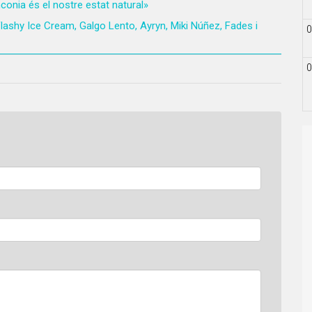
conia és el nostre estat natural»
lashy Ice Cream, Galgo Lento, Ayryn, Miki Núñez, Fades i
0
0