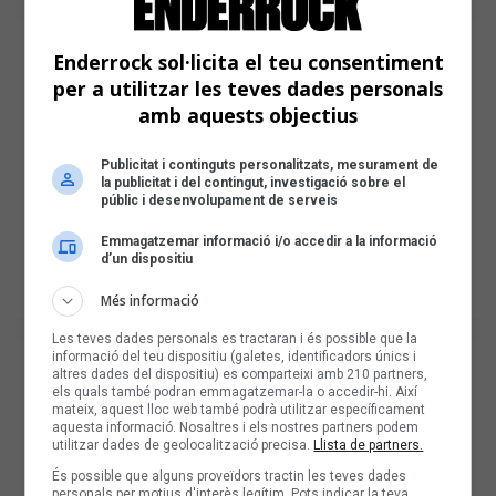
Enderrock sol·licita el teu consentiment
per a utilitzar les teves dades personals
amb aquests objectius
Publicitat i continguts personalitzats, mesurament de
la publicitat i del contingut, investigació sobre el
públic i desenvolupament de serveis
Emmagatzemar informació i/o accedir a la informació
d’un dispositiu
Més informació
Les teves dades personals es tractaran i és possible que la
informació del teu dispositiu (galetes, identificadors únics i
altres dades del dispositiu) es comparteixi amb 210 partners,
els quals també podran emmagatzemar-la o accedir-hi. Així
mateix, aquest lloc web també podrà utilitzar específicament
aquesta informació. Nosaltres i els nostres partners podem
utilitzar dades de geolocalització precisa.
Llista de partners.
És possible que alguns proveïdors tractin les teves dades
personals per motius d'interès legítim. Pots indicar la teva