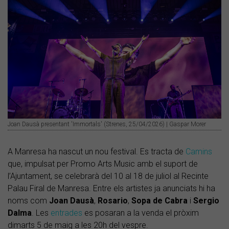
Joan Dausà presentant 'Immortals' (Strenes, 25/04/2026) | Gaspar Morer
A Manresa ha nascut un nou festival. Es tracta de
Camins
que, impulsat per Promo Arts Music amb el suport de
l’Ajuntament, se celebrarà del 10 al 18 de juliol al Recinte
Palau Firal de Manresa. Entre els artistes ja anunciats hi ha
noms com
Joan Dausà
,
Rosario
,
Sopa de Cabra
i
Sergio
Dalma
. Les
entrades
es posaran a la venda el pròxim
dimarts 5 de maig a les 20h del vespre.