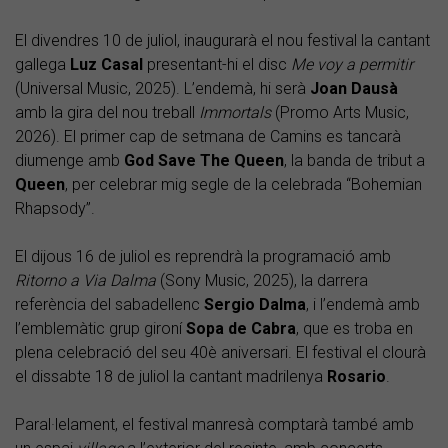
El divendres 10 de juliol, inaugurarà el nou festival la cantant
gallega
Luz Casal
presentant-hi el disc
Me voy a permitir
(Universal Music, 2025). L’endemà, hi serà
Joan Dausà
amb la gira del nou treball
Immortals
(Promo Arts Music,
2026). El primer cap de setmana de Camins es tancarà
diumenge amb
God Save The Queen
, la banda de tribut a
Queen
, per celebrar mig segle de la celebrada “Bohemian
Rhapsody”.
El dijous 16 de juliol es reprendrà la programació amb
Ritorno a Via Dalma
(Sony Music, 2025), la darrera
referència del sabadellenc
Sergio Dalma
, i l’endemà amb
l’emblemàtic grup gironí
Sopa de Cabra
, que es troba en
plena celebració del seu 40è aniversari. El festival el clourà
el dissabte 18 de juliol la cantant madrilenya
Rosario
.
Paral·lelament, el festival manresà comptarà també amb