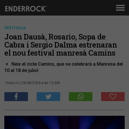
Men
de
nav
FESTIVALS
Joan Dausà, Rosario, Sopa de
Cabra i Sergio Dalma estrenaran
el nou festival manresà Camins
Neix el cicle Camins, que se celebrarà a Manresa del
10 al 18 de juliol
Redacció
| 29/04/2026 a les 13:30h