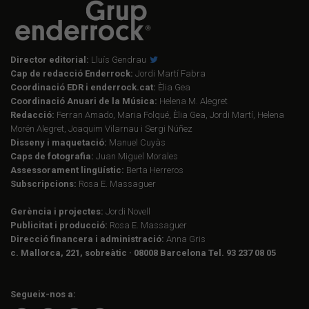
Director editorial:
Lluís Gendrau
Cap de redacció Enderrock:
Jordi Martí Fabra
Coordinació EDR i enderrock.cat:
Èlia Gea
Coordinació Anuari de la Música:
Helena M. Alegret
Redacció:
Ferran Amado, Maria Folqué, Èlia Gea, Jordi Martí, Helena
Morén Alegret, Joaquim Vilarnau i Sergi Núñez
Disseny i maquetació:
Manuel Cuyàs
Caps de fotografia:
Juan Miguel Morales
Assessorament lingüístic:
Berta Herreros
Subscripcions:
Rosa E. Massaguer
Gerència i projectes:
Jordi Novell
Publicitat i producció:
Rosa E. Massaguer
Direcció financera i administració:
Anna Gris
c. Mallorca, 221, sobreàtic · 08008 Barcelona Tel. 93 237 08 05
Segueix-nos a: