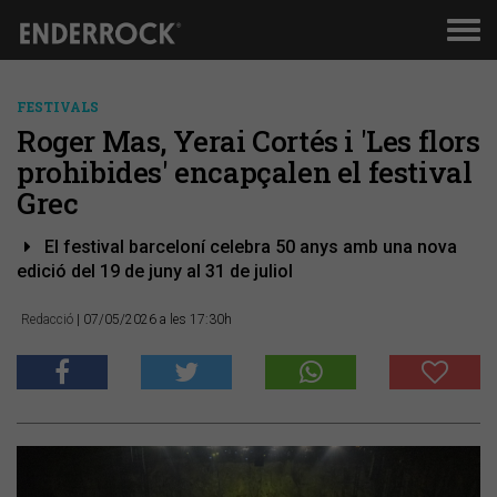
Men
de
nav
FESTIVALS
Roger Mas, Yerai Cortés i 'Les flors
prohibides' encapçalen el festival
Grec
El festival barceloní celebra 50 anys amb una nova
edició del 19 de juny al 31 de juliol
Redacció
| 07/05/2026 a les 17:30h