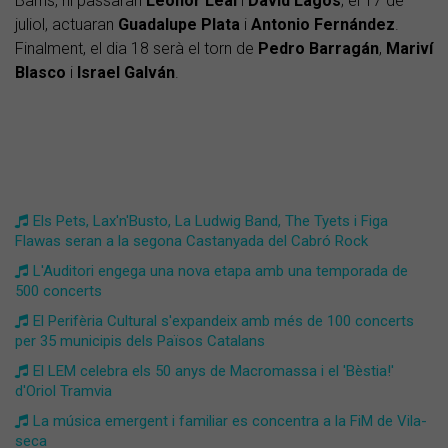
Barris, hi passaran
Leonor
Leal
i
David
Lagos
;
el 17 de
juliol, actuaran
Guadalupe
Plata
i
Antonio
Fernández
.
Finalment, el dia 18 serà el torn de
Pedro
Barragán
,
Mariví
Blasco
i
Israel Galván
.
Els Pets, Lax'n'Busto, La Ludwig Band, The Tyets i Figa
Flawas seran a la segona Castanyada del Cabró Rock
L'Auditori engega una nova etapa amb una temporada de
500 concerts
El Perifèria Cultural s'expandeix amb més de 100 concerts
per 35 municipis dels Països Catalans
El LEM celebra els 50 anys de Macromassa i el 'Bèstia!'
d'Oriol Tramvia
La música emergent i familiar es concentra a la FiM de Vila-
seca