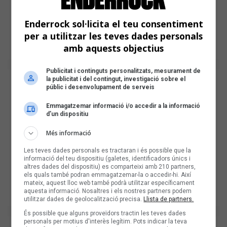
Enderrock sol·licita el teu consentiment
per a utilitzar les teves dades personals
amb aquests objectius
Publicitat i continguts personalitzats, mesurament de
la publicitat i del contingut, investigació sobre el
públic i desenvolupament de serveis
Emmagatzemar informació i/o accedir a la informació
d’un dispositiu
Més informació
Les teves dades personals es tractaran i és possible que la
informació del teu dispositiu (galetes, identificadors únics i
altres dades del dispositiu) es comparteixi amb 210 partners,
els quals també podran emmagatzemar-la o accedir-hi. Així
mateix, aquest lloc web també podrà utilitzar específicament
aquesta informació. Nosaltres i els nostres partners podem
utilitzar dades de geolocalització precisa.
Llista de partners.
És possible que alguns proveïdors tractin les teves dades
personals per motius d'interès legítim. Pots indicar la teva