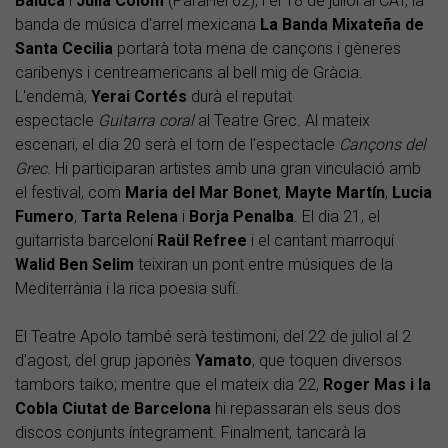
Baiuca
i
Júlia
Colom
(Paral·lel 62), i el 18 de juliol al CAT, la
banda de música d'arrel mexicana
La Banda Mixateña de
Santa Cecilia
portarà tota mena de cançons i gèneres
caribenys i centreamericans al bell mig de Gràcia.
L'endemà,
Yerai
Cortés
durà el reputat
espectacle
Guitarra coral
al Teatre Grec. Al mateix
escenari, el dia 20 serà el torn de l'espectacle
Cançons del
Grec
. Hi participaran artistes amb una gran vinculació amb
el festival, com
Maria
del
Mar
Bonet
,
Mayte
Martín
,
Lucia
Fumero
,
Tarta
Relena
i
Borja
Penalba
. El dia 21, el
guitarrista barceloní
Raül
Refree
i el cantant marroquí
Walid
Ben
Selim
teixiran un pont entre músiques de la
Mediterrània i la rica poesia sufí.
El Teatre Apolo també serà testimoni, del 22 de juliol al 2
d'agost, del grup japonès
Yamato
, que toquen diversos
tambors taiko; mentre que el mateix dia 22,
Roger Mas i la
Cobla Ciutat de Barcelona
hi repassaran els seus dos
discos conjunts íntegrament. Finalment, tancarà la