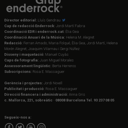
Director editorial:
Lluís Gendrau
Cap de redacció Enderrock:
Jordi Martí Fabra
Coordinació EDR i enderrock.cat:
Èlia Gea
Coordinació Anuari de la Música:
Helena M. Alegret
Redacció:
Ferran Amado, Maria Folqué, Èlia Gea, Jordi Martí, Helena
Morén Alegret, Joaquim Vilarnau i Sergi Núñez
Disseny i maquetació:
Manuel Cuyàs
Caps de fotografia:
Juan Miguel Morales
Assessorament lingüístic:
Berta Herreros
Subscripcions:
Rosa E. Massaguer
Gerència i projectes:
Jordi Novell
Publicitat i producció:
Rosa E. Massaguer
Direcció financera i administració:
Anna Gris
c. Mallorca, 221, sobreàtic · 08008 Barcelona Tel. 93 237 08 05
Segueix-nos a: