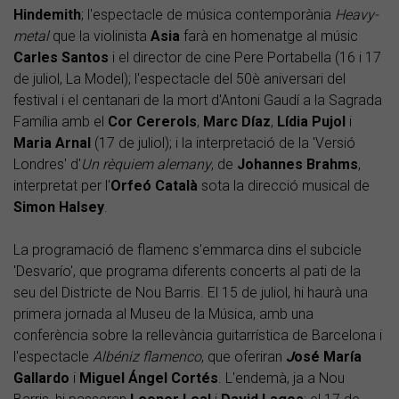
Hindemith
; l'espectacle de música contemporània
Heavy-
metal
que la violinista
Asia
farà en homenatge al músic
Carles
Santos
i el director de cine Pere Portabella (16 i 17
de juliol, La Model); l'espectacle del 50è aniversari del
festival i el centanari de la mort d'Antoni Gaudí a la Sagrada
Família amb el
Cor
Cererols
,
Marc
Díaz
,
Lídia
Pujol
i
Maria
Arnal
(17 de juliol); i la interpretació de la 'Versió
Londres' d'
Un rèquiem alemany
, de
Johannes
Brahms
,
interpretat per l'
Orfeó
Català
sota la direcció musical de
Simon
Halsey
.
La programació de flamenc s'emmarca dins el subcicle
'Desvarío', que programa diferents concerts al pati de la
seu del Districte de Nou Barris. El 15 de juliol, hi haurà una
primera jornada al Museu de la Música, amb una
conferència sobre la rellevància guitarrística de Barcelona i
l'espectacle
Albéniz flamenco
, que oferiran
J
osé María
Gallardo
i
Miguel Ángel Cortés
. L'endemà, ja a Nou