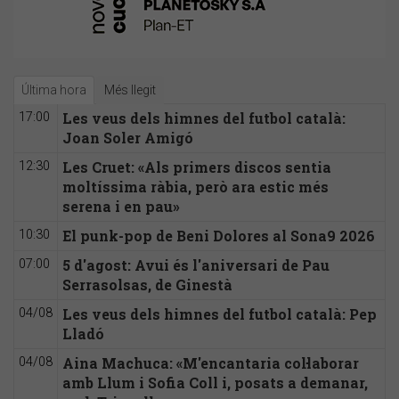
Última hora
Més llegit
Les veus dels himnes del futbol català:
17:00
Joan Soler Amigó
Les Cruet: «Als primers discos sentia
12:30
moltíssima ràbia, però ara estic més
serena i en pau»
El punk-pop de Beni Dolores al Sona9 2026
10:30
5 d'agost: Avui és l'aniversari de Pau
07:00
Serrasolsas, de Ginestà
Les veus dels himnes del futbol català: Pep
04/08
Lladó
Aina Machuca: «M'encantaria col·laborar
04/08
amb Llum i Sofia Coll i, posats a demanar,