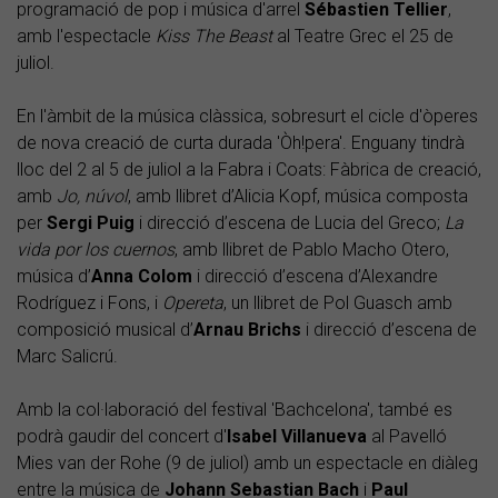
programació de pop i música d'arrel
Sébastien
Tellier
,
amb l'espectacle
Kiss The Beast
al Teatre Grec el 25 de
juliol.
En l'àmbit de la música clàssica, sobresurt el cicle d'òperes
de nova creació de curta durada 'Òh!pera'. Enguany tindrà
lloc del 2 al 5 de juliol a la Fabra i Coats: Fàbrica de creació,
amb
Jo, núvol
, amb llibret d’Alicia Kopf, música composta
per
Sergi
Puig
i direcció d’escena de Lucia del Greco;
La
vida por los cuernos
, amb llibret de Pablo Macho Otero,
música d’
Anna
Colom
i direcció d’escena d’Alexandre
Rodríguez i Fons, i
Opereta
, un llibret de Pol Guasch amb
composició musical d’
Arnau Brichs
i direcció d’escena de
Marc Salicrú.
Amb la col·laboració del festival 'Bachcelona', també es
podrà gaudir del concert d'
Isabel
Villanueva
al Pavelló
Mies van der Rohe (9 de juliol) amb un espectacle en diàleg
entre la música de
Johann
Sebastian
Bach
i
Paul