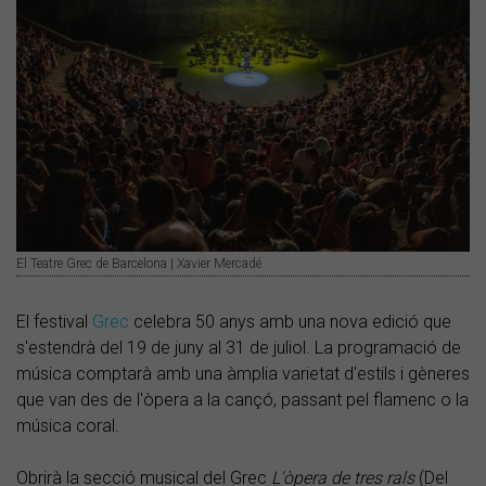
El Teatre Grec de Barcelona | Xavier Mercadé
El festival
Grec
celebra 50 anys amb una nova edició que
s'estendrà del 19 de juny al 31 de juliol. La programació de
música comptarà amb una àmplia varietat d'estils i gèneres
que van des de l'òpera a la cançó, passant pel flamenc o la
música coral.
Obrirà la secció musical del Grec
L'òpera de tres rals
(Del