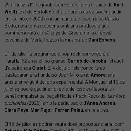
29 de juny a l'1 de juliol; Teatre Grec), amb música de
Kurt
Weill
i text de Bertolt Brecht. L'obra ja es va poder gaudir
en l'edició de 2002 amb un muntatge escènic de Calixto
Bieito, i ara torna a escena amb una producció que
commemorarà els 50 anys del Grec amb la direcció
escènica de Marta Pazos i la musical de
Dani Espasa
.
L'1 de juliol, la programació pop-rock començarà al
Paral·lel 62 amb el trio granadí
Carlos de Jacoba
i el duet
d'electrònica
Ciutat
. El 4 de juliol, els concerts es
traslladaran a la Fundació Joan Miró amb
Amore
, una
artista emergent del pop experimental. A Montjuïc, el 13 de
juliol es podrà gaudir en directe del disc col·laboratiu i
benèfic impulsat pel segell Hidden Track Records,
Les flors
prohibides
(2026), amb la participació d'
Anna
Andreu
,
Clara
Peya
,
Mar
Pujol
i
Ferran Palau
, entre altres.
El 16 de juliol, es podran veure dues propostes d'arrel com