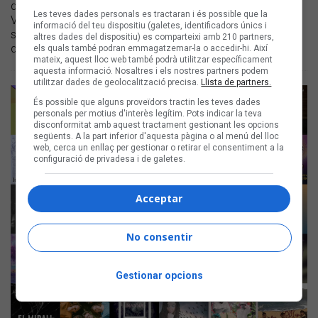
del concurs faran els directes a deu sales de Catalunya,
Les teves dades personals es tractaran i és possible que la
València, Mallorca i Andorra | Tots els concerts es podran
informació del teu dispositiu (galetes, identificadors únics i
seguir i votar en 'streaming' a través dels webs del Sona9 i
altres dades del dispositiu) es comparteixi amb 210 partners,
d’Enderrock
els quals també podran emmagatzemar-la o accedir-hi. Així
mateix, aquest lloc web també podrà utilitzar específicament
aquesta informació. Nosaltres i els nostres partners podem
utilitzar dades de geolocalització precisa.
Llista de partners.
És possible que alguns proveïdors tractin les teves dades
personals per motius d'interès legítim. Pots indicar la teva
disconformitat amb aquest tractament gestionant les opcions
següents. A la part inferior d'aquesta pàgina o al menú del lloc
web, cerca un enllaç per gestionar o retirar el consentiment a la
configuració de privadesa i de galetes.
Acceptar
No consentir
Gestionar opcions