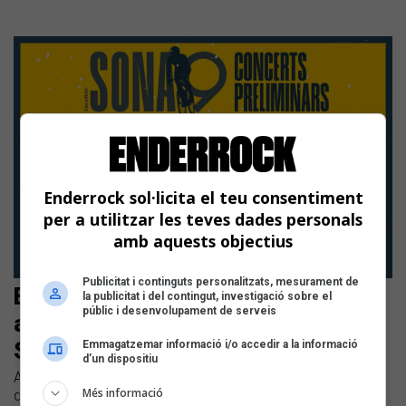
Enderrock sol·licita el teu consentiment
per a utilitzar les teves dades personals
amb aquests objectius
Publicitat i continguts personalitzats, mesurament de
El Sona9 2023 s'estrena a Manresa
la publicitat i del contingut, investigació sobre el
públic i desenvolupament de serveis
amb el concert preliminar de
Sabana, Roserona i Foss
Emmagatzemar informació i/o accedir a la informació
d’un dispositiu
Avui, la sala Stroika de Manresa acull la sisena preliminar
Més informació
del concurs | Els 30 artistes seleccionats de la 23a edició