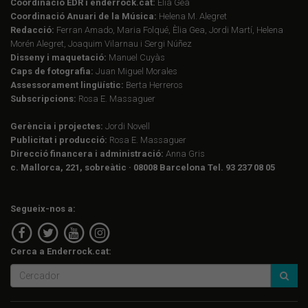
Coordinació EDR i enderrock.cat:
Èlia Gea
Coordinació Anuari de la Música:
Helena M. Alegret
Redacció:
Ferran Amado, Maria Folqué, Èlia Gea, Jordi Martí, Helena
Morén Alegret, Joaquim Vilarnau i Sergi Núñez
Disseny i maquetació:
Manuel Cuyàs
Caps de fotografia:
Juan Miguel Morales
Assessorament lingüístic:
Berta Herreros
Subscripcions:
Rosa E. Massaguer
Gerència i projectes:
Jordi Novell
Publicitat i producció:
Rosa E. Massaguer
Direcció financera i administració:
Anna Gris
c. Mallorca, 221, sobreàtic · 08008 Barcelona Tel. 93 237 08 05
Segueix-nos a:
Cerca a Enderrock.cat: