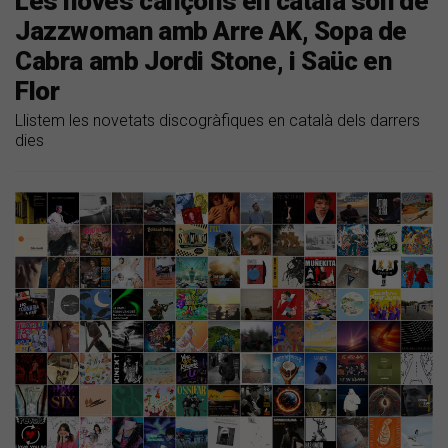
Les noves cançons en català són de
Jazzwoman amb Arre AK, Sopa de
Cabra amb Jordi Stone, i Saüc en
Flor
Llistem les novetats discogràfiques en català dels darrers
dies