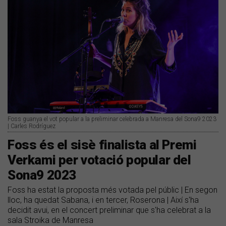
Foss guanya el vot popular a la preliminar celebrada a Manresa del Sona9 2023
| Carles Rodríguez
Foss és el sisè finalista al Premi
Verkami per votació popular del
Sona9 2023
Foss ha estat la proposta més votada pel públic | En segon
lloc, ha quedat Sabana, i en tercer, Roserona | Així s'ha
decidit avui, en el concert preliminar que s'ha celebrat a la
sala Stroika de Manresa