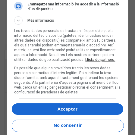
Emmagatzemar informació i/o accedir a la informació
d’un dispositiu
Més informació
Les teves dades personals es tractaran i és possible que la
informació del teu dispositiu (galetes, identificadors únics i
altres dades del dispositiu) es comparteixi amb 210 partners,
els quals també podran emmagatzemar-la o accedir-hi. Així
mateix, aquest lloc web també podrà utilitzar específicament
Última hora
Més llegit
aquesta informació. Nosaltres i els nostres partners podem
utilitzar dades de geolocalització precisa.
Llista de partners.
Les veus dels himnes del futbol català:
17:00
És possible que alguns proveïdors tractin les teves dades
Deskarats
personals per motius d'interès legítim. Pots indicar la teva
disconformitat amb aquest tractament gestionant les opcions
Mark Boske: «No m’agrada etiquetar-me de
12:30
següents. A la part inferior d'aquesta pàgina o al menú del lloc
cantautor»
web, cerca un enllaç per gestionar o retirar el consentiment a la
configuració de privadesa i de galetes.
8 d'agost: Tal dia com avui va començar el
07:00
I Biberó Rock Festival
Acceptar
Les veus dels himnes del futbol català:
07/08
Miquel Abras, Mazoni, Sanjosex i The
No consentir
Gruixut’s