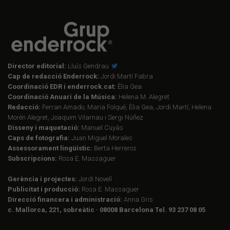
Director editorial:
Lluís Gendrau
Cap de redacció Enderrock:
Jordi Martí Fabra
Coordinació EDR i enderrock.cat:
Èlia Gea
Coordinació Anuari de la Música:
Helena M. Alegret
Redacció:
Ferran Amado, Maria Folqué, Èlia Gea, Jordi Martí, Helena
Morén Alegret, Joaquim Vilarnau i Sergi Núñez
Disseny i maquetació:
Manuel Cuyàs
Caps de fotografia:
Juan Miguel Morales
Assessorament lingüístic:
Berta Herreros
Subscripcions:
Rosa E. Massaguer
Gerència i projectes:
Jordi Novell
Publicitat i producció:
Rosa E. Massaguer
Direcció financera i administració:
Anna Gris
c. Mallorca, 221, sobreàtic · 08008 Barcelona Tel. 93 237 08 05