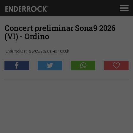
Men
de
nav
Concert preliminar Sona9 2026
(VI) - Ordino
Enderrock.cat
| 23/05/2026 a les 10:00h