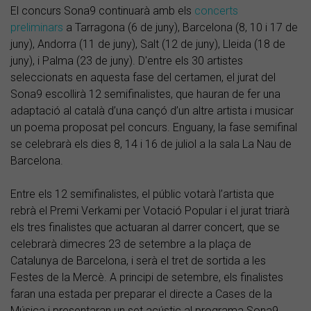
El concurs Sona9 continuarà amb els
concerts
preliminars
a Tarragona (6 de juny), Barcelona (8, 10 i 17 de
juny), Andorra (11 de juny), Salt (12 de juny), Lleida (18 de
juny), i Palma (23 de juny). D'entre els 30 artistes
seleccionats en aquesta fase del certamen, el jurat del
Sona9 escollirà 12 semifinalistes, que hauran de fer una
adaptació al català d’una cançó d’un altre artista i musicar
un poema proposat pel concurs. Enguany, la fase semifinal
se celebrarà els dies 8, 14 i 16 de juliol a la sala La Nau de
Barcelona.
Entre els 12 semifinalistes, el públic votarà l’artista que
rebrà el Premi Verkami per Votació Popular i el jurat triarà
els tres finalistes que actuaran al darrer concert, que se
celebrarà dimecres 23 de setembre a la plaça de
Catalunya de Barcelona, i serà el tret de sortida a les
Festes de la Mercè. A principi de setembre, els finalistes
faran una estada per preparar el directe a Cases de la
Música i presentaran un set acústic al programa Sona9