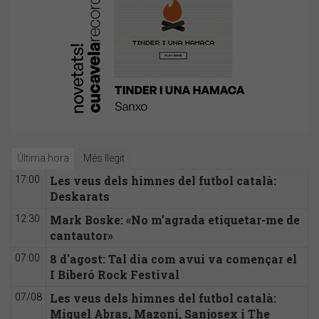
Última hora
Més llegit
Les veus dels himnes del futbol català:
17:00
Deskarats
Mark Boske: «No m’agrada etiquetar-me de
12:30
cantautor»
8 d'agost: Tal dia com avui va començar el
07:00
I Biberó Rock Festival
Les veus dels himnes del futbol català:
07/08
Miquel Abras, Mazoni, Sanjosex i The