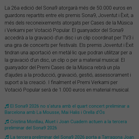
La 26a edició del Sona9 atorgarà més de 50.000 euros en
guardons repartits entre els premis Sona9, Joventut i Èxit, a
més dels reconeixements atorgats per Cases de la Música
i Verkami per Votació Popular. El guanyador del Sona9
accedirà a la gravació d’un disc i un clip coordinat per TV3 i
una gira de concerts per festivals. Els premis Joventut i Èxit
tindran una aportació en metàl·lic que podran utilitzar per a
la gravació d’un disc, un clip o per a material musical. El
guanyador del Premi Cases de la Música rebrà un pla
d’ajudes a la producció, gravació, gestió, assessorament i
suport a la creació. I finalment el Premi Verkami per
Votació Popular serà de 1.000 euros en material musical.
El Sona9 2026 no s'atura amb el quart concert preliminar a
Barcelona amb La Mousse, Mai Halis i Orella d'Ós
Cristina Monllau, Aluet i Joan Cuadern actuen a la tercera
preliminar del Sona9 2026
La tercera preliminar del Sona9 2026 porta a Tarragona Joan