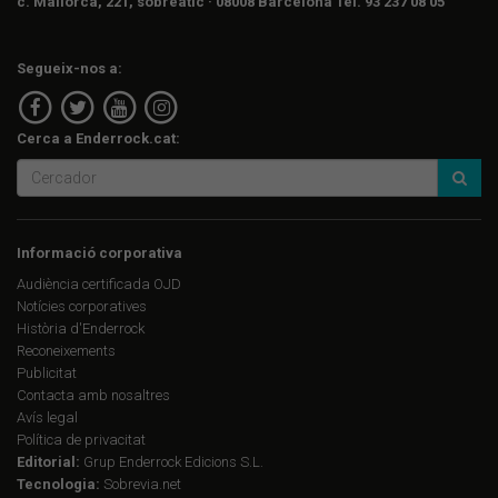
c. Mallorca, 221, sobreàtic · 08008 Barcelona Tel. 93 237 08 05
Segueix-nos a:
Cerca a Enderrock.cat:
Informació corporativa
Audiència certificada OJD
Notícies corporatives
Història d'Enderrock
Reconeixements
Publicitat
Contacta amb nosaltres
Avís legal
Política de privacitat
Editorial:
Grup Enderrock Edicions S.L.
Tecnologia:
Sobrevia.net