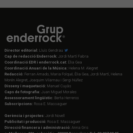
Director editorial:
Lluís Gendrau
Cap de redacció Enderrock:
Jordi Martí Fabra
Coordinació EDR i enderrock.cat:
Èlia Gea
Coordinació Anuari de la Música:
Helena M. Alegret
Redacció:
Ferran Amado, Maria Folqué, Èlia Gea, Jordi Martí, Helena
Morén Alegret, Joaquim Vilarnau i Sergi Núñez
Disseny i maquetació:
Manuel Cuyàs
Caps de fotografia:
Juan Miguel Morales
Assessorament lingüístic:
Berta Herreros
Subscripcions:
Rosa E. Massaguer
Gerència i projectes:
Jordi Novell
Publicitat i producció:
Rosa E. Massaguer
Direcció financera i administració:
Anna Gris