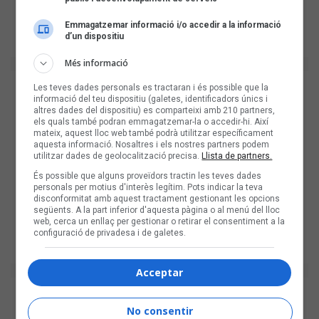
Emmagatzemar informació i/o accedir a la informació
d’un dispositiu
Més informació
Les teves dades personals es tractaran i és possible que la
informació del teu dispositiu (galetes, identificadors únics i
altres dades del dispositiu) es comparteixi amb 210 partners,
els quals també podran emmagatzemar-la o accedir-hi. Així
mateix, aquest lloc web també podrà utilitzar específicament
aquesta informació. Nosaltres i els nostres partners podem
utilitzar dades de geolocalització precisa.
Llista de partners.
És possible que alguns proveïdors tractin les teves dades
personals per motius d'interès legítim. Pots indicar la teva
disconformitat amb aquest tractament gestionant les opcions
següents. A la part inferior d'aquesta pàgina o al menú del lloc
web, cerca un enllaç per gestionar o retirar el consentiment a la
configuració de privadesa i de galetes.
Acceptar
No consentir