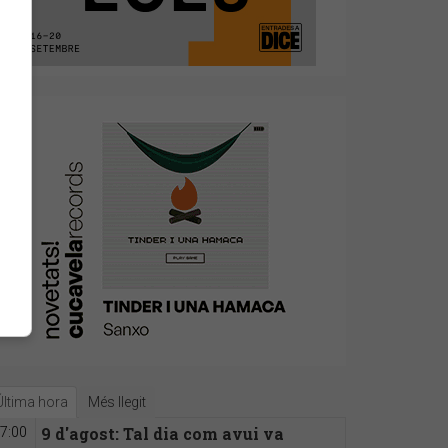
Última hora
Més llegit
9 d'agost: Tal dia com avui va
7:00