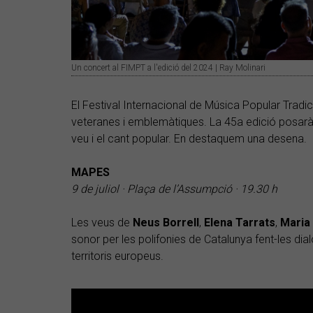
Un concert al FIMPT a l'edició del 2024 | Ray Molinari
El Festival Internacional de Música Popular Tradi
veteranes i emblemàtiques. La 45a edició posarà
veu i el cant popular. En destaquem una desena.
MAPES
9 de juliol · Plaça de l’Assumpció · 19.30 h
Les veus de
Neus Borrell
,
Elena Tarrats
,
Mari
sonor per les polifonies de Catalunya fent-les dia
territoris europeus.