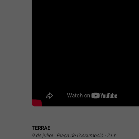
TERRAE
9 de juliol · Plaça de l’Assumpció · 21 h