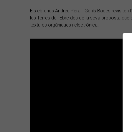
Els ebrencs Andreu Peral i Genís Bagés revisiten l'
les Terres de l'Ebre des de la seva proposta que 
textures orgàniques i electrònica.