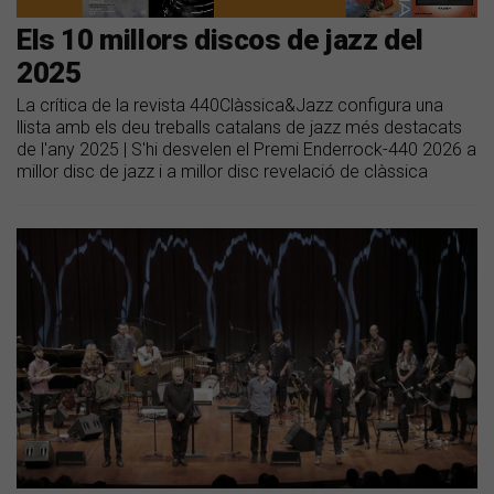
Els 10 millors discos de jazz del
2025
La crítica de la revista 440Clàssica&Jazz configura una
llista amb els deu treballs catalans de jazz més destacats
de l'any 2025 | S'hi desvelen el Premi Enderrock-440 2026 a
millor disc de jazz i a millor disc revelació de clàssica