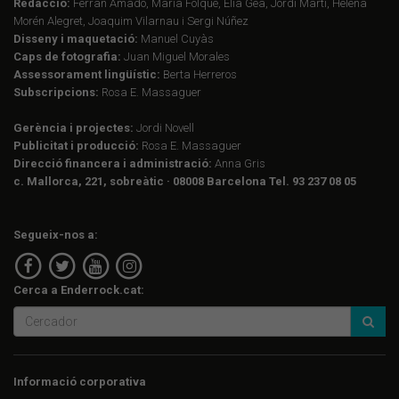
Redacció:
Ferran Amado, Maria Folqué, Èlia Gea, Jordi Martí, Helena
Morén Alegret, Joaquim Vilarnau i Sergi Núñez
Disseny i maquetació:
Manuel Cuyàs
Caps de fotografia:
Juan Miguel Morales
Assessorament lingüístic:
Berta Herreros
Subscripcions:
Rosa E. Massaguer
Gerència i projectes:
Jordi Novell
Publicitat i producció:
Rosa E. Massaguer
Direcció financera i administració:
Anna Gris
c. Mallorca, 221, sobreàtic · 08008 Barcelona Tel. 93 237 08 05
Segueix-nos a:
Cerca a Enderrock.cat:
Informació corporativa