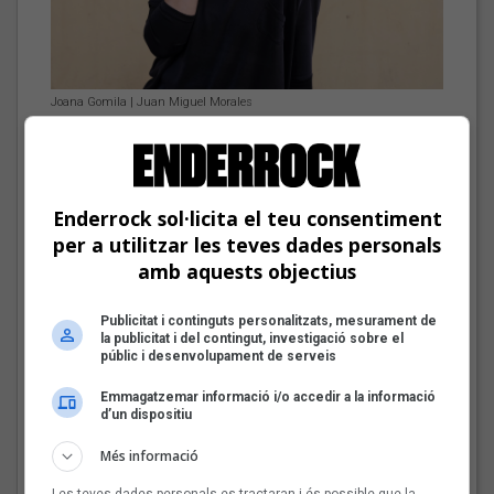
Joana Gomila | Juan Miguel Morales
Joana Gomila: «L’algoritme eren els
amics, entrar dins un bar, anar a un
concert, la revista de torn»
Enderrock sol·licita el teu consentiment
L'artista i creadora manacorina Joana Gomila reflexiona sobre
per a utilitzar les teves dades personals
el fet de compartir música en una època de consumisme i
amb aquests objectius
algoritmes
Publicitat i continguts personalitzats, mesurament de
Bèrnia i la festa del pop
la publicitat i del contingut, investigació sobre el
fusió al Sona9 2026
públic i desenvolupament de serveis
Emmagatzemar informació i/o accedir a la informació
d’un dispositiu
Més informació
Les veus dels himnes del
Les teves dades personals es tractaran i és possible que la