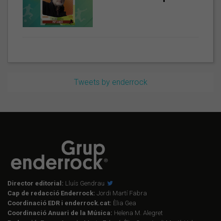
Tweets by enderrock
Director editorial:
Lluís Gendrau
Cap de redacció Enderrock:
Jordi Martí Fabra
Coordinació EDR i enderrock.cat:
Èlia Gea
Coordinació Anuari de la Música:
Helena M. Alegret