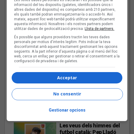
futbol català: Joan Soler
informació del teu dispositiu (galetes, identificadors únics i
altres dades del dispositiu) es comparteixi amb 210 partners,
Amigó
els quals també podran emmagatzemar-la o accedir-hi. Així
mateix, aquest lloc web també podrà utilitzar específicament
aquesta informació. Nosaltres i els nostres partners podem
utilitzar dades de geolocalització precisa.
Llista de partners.
És possible que alguns proveïdors tractin les teves dades
Les Cruet: «Als primers
personals per motius d'interès legítim. Pots indicar la teva
discos sentia
disconformitat amb aquest tractament gestionant les opcions
moltíssima ràbia, però
següents. A la part inferior d'aquesta pàgina o al menú del lloc
web, cerca un enllaç per gestionar o retirar el consentiment a la
ara estic més serena i en
configuració de privadesa i de galetes.
pau»
Acceptar
El punk-pop de Beni
Dolores al Sona9 2026
No consentir
Gestionar opcions
Les veus dels himnes del
futbol català: Pep Lladó