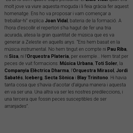
molt jove va viure aquesta moguda i li feia gràcia fer aquest
homenatge. Ens ho va proposar i vam començar a
treballar-hi” explica
Joan Vidal
, bateria de la formació. A
l’hora d’escollir el repertori s’ha hagut de fer una tria
acurada, atesa la gran quantitat de música que es va
generar a Zeleste en aquells anys. “Ens hem basat en la
música instrumental. No hem tingut en compte ni
Pau Riba
,
ni
Sisa
, ni l’
Orquestra Plateria
, per exemple… Hem tirat per
peces de vuit formacions:
Música Urbana
,
Toti Soler
, la
Companyia Elèctrica Dharma
, l’
Orquestra Mirasol
,
Jordi
Sabatés
,
Iceberg
,
Secta Sònica
i
Blay Trinitono
. Hi havia
tanta cosa que s’havia d’acotar d’alguna manera i aquesta
en va ser una. Una altra va ser les nostres predileccions, i
una tercera que fossin peces susceptibles de ser
arranjades”.