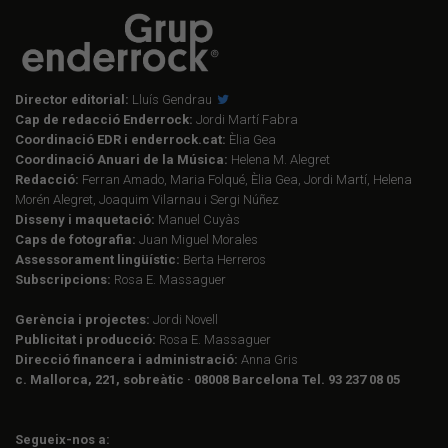
Director editorial:
Lluís Gendrau
Cap de redacció Enderrock:
Jordi Martí Fabra
Coordinació EDR i enderrock.cat:
Èlia Gea
Coordinació Anuari de la Música:
Helena M. Alegret
Redacció:
Ferran Amado, Maria Folqué, Èlia Gea, Jordi Martí, Helena
Morén Alegret, Joaquim Vilarnau i Sergi Núñez
Disseny i maquetació:
Manuel Cuyàs
Caps de fotografia:
Juan Miguel Morales
Assessorament lingüístic:
Berta Herreros
Subscripcions:
Rosa E. Massaguer
Gerència i projectes:
Jordi Novell
Publicitat i producció:
Rosa E. Massaguer
Direcció financera i administració:
Anna Gris
c. Mallorca, 221, sobreàtic · 08008 Barcelona Tel. 93 237 08 05
Segueix-nos a: