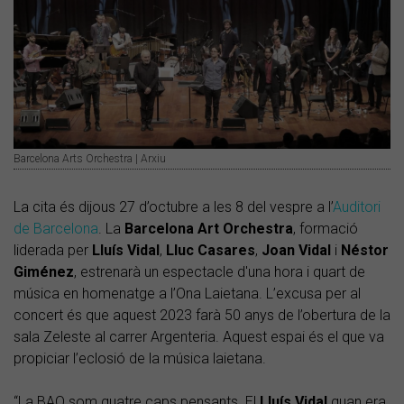
Barcelona Arts Orchestra | Arxiu
La cita és dijous 27 d’octubre a les 8 del vespre a l’
Auditori
de Barcelona
. La
Barcelona Art Orchestra
, formació
liderada per
Lluís Vidal
,
Lluc Casares
,
Joan Vidal
i
Néstor
Giménez
, estrenarà un espectacle d'una hora i quart de
música en homenatge a l’Ona Laietana. L’excusa per al
concert és que aquest 2023 farà 50 anys de l’obertura de la
sala Zeleste al carrer Argenteria. Aquest espai és el que va
propiciar l’eclosió de la música laietana.
“La BAO
som quatre caps pensants. El
Lluís Vidal
quan era