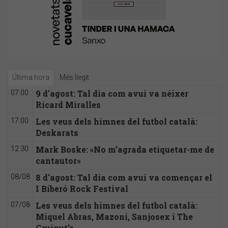
Última hora
Més llegit
9 d'agost: Tal dia com avui va néixer
07:00
Ricard Miralles
Les veus dels himnes del futbol català:
17:00
Deskarats
Mark Boske: «No m’agrada etiquetar-me de
12:30
cantautor»
8 d'agost: Tal dia com avui va començar el
08/08
I Biberó Rock Festival
Les veus dels himnes del futbol català:
07/08
Miquel Abras, Mazoni, Sanjosex i The
Gruixut’s