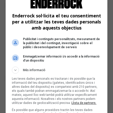
Enderrock sol·licita el teu consentiment
per a utilitzar les teves dades personals
amb aquests objectius
Publicitat i continguts personalitzats, mesurament de
la publicitat i del contingut, investigació sobre el
públic i desenvolupament de serveis
Emmagatzemar informació i/o accedir a la informació
d’un dispositiu
Més informació
Les teves dades personals es tractaran i és possible que la
informació del teu dispositiu (galetes, identificadors únics i
altres dades del dispositiu) es comparteixi amb 210 partners,
els quals també podran emmagatzemar-la o accedir-hi. Així
mateix, aquest lloc web també podrà utilitzar específicament
aquesta informació. Nosaltres i els nostres partners podem
utilitzar dades de geolocalització precisa.
Llista de partners.
És possible que alguns proveïdors tractin les teves dades