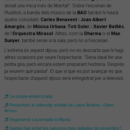
donat una mica més de llibertat”. Sobre l’escenari de
l’Auditori, a banda dels músics de la
BAO
també hi haurà
quatre convidats:
Carles Benavent
i
Joan Albert
Amargós
, de
Música Urbana
;
Toti Soler
; i
Xavier Batllés
,
de l’
Orquestra Mirasol
. Altres, com la
Dharma
o el
Max
Sunyer
, també seran a la sala, però no a l’escenari.
L’estrena és aquest dijous, però no es descarta que hi hagi
altres ocasions per veure l’espectacle. “Seria ideal fer una
petita gira, però encara estem preparant l’estrena. Després
ja veurem què passa”. El que sí que es pot avançar és que
l’espectacle d’aquest dijous serà enregistrat per a televisió.
La utopia enderrocada
Presentem el videoclip solidari de Laura Andrés, «Open
Arms»
Segonamà s'acomiada a l'Apolo
Quines han estat les cançons més radiades de novembre?