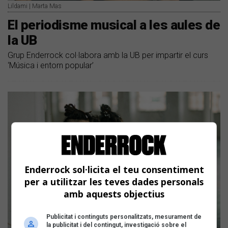
Lildami | Marta Mas
El periodisme musical a les aules de
la UB
Grup Enderrock col·labora amb la UB per impartir el curs
‘Música i entorn popular’
Enderrock sol·licita el teu consentiment
per a utilitzar les teves dades personals
amb aquests objectius
Publicitat i continguts personalitzats, mesurament de
la publicitat i del contingut, investigació sobre el