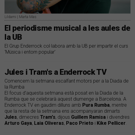
Lildami | Marta Mas
El periodisme musical a les aules de
la UB
El Grup Enderrock col·labora amb la UB per impartir el curs
‘Música i entorn popular’
Jules i Tram's a Enderrock TV
Comencem la setmana escalfant motors per a la Diada de
la Rumba
El focus d'aquesta setmana està posat en la Diada de la
Rumba que se celebrarà aquest diumenge a Barcelona. A
Enderrock TV en gaudim dilluns amb
Pura
Rumba
, mentre
que la resta de la setmana ens acompanyaran dimarts
Jules
, dimecres
Tram's
, dijous
Guillem
Ramisa
i divendres
Arturo Gaya
,
Laia
Oliveras
,
Paco
Prieto
i
Kike
Pellicer
.