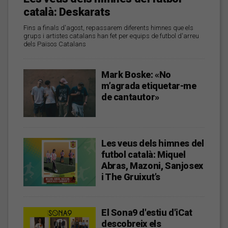
català: Deskarats
Fins a finals d'agost, repassarem diferents himnes que els
grups i artistes catalans han fet per equips de futbol d'arreu
dels Països Catalans
Mark Boske: «No
m’agrada etiquetar-me
de cantautor»
Les veus dels himnes del
futbol català: Miquel
Abras, Mazoni, Sanjosex
i The Gruixut’s
El Sona9 d'estiu d'iCat
descobreix els