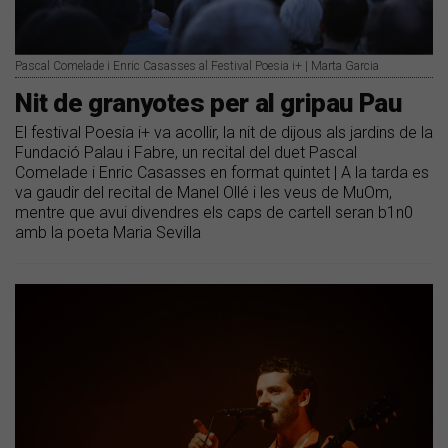
Pascal Comelade i Enric Casasses al Festival Poesia i+ | Marta Garcia
Nit de granyotes per al gripau Pau
El festival Poesia i+ va acollir, la nit de dijous als jardins de la
Fundació Palau i Fabre, un recital del duet Pascal
Comelade i Enric Casasses en format quintet | A la tarda es
va gaudir del recital de Manel Ollé i les veus de MuOm,
mentre que avui divendres els caps de cartell seran b1n0
amb la poeta Maria Sevilla