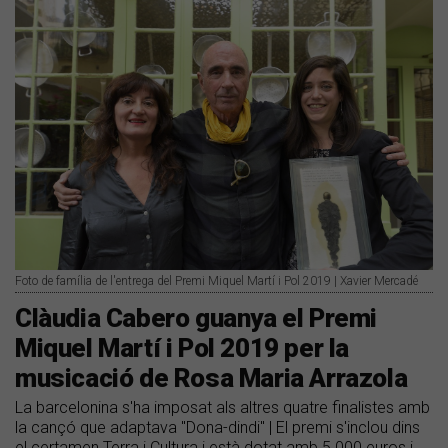
Foto de família de l'entrega del Premi Miquel Martí i Pol 2019 | Xavier Mercadé
Clàudia Cabero guanya el Premi
Miquel Martí i Pol 2019 per la
musicació de Rosa Maria Arrazola
La barcelonina s'ha imposat als altres quatre finalistes amb
la cançó que adaptava "Dona-dindi" | El premi s'inclou dins
el certamen Terra i Cultura i està dotat amb 5.000 euros i