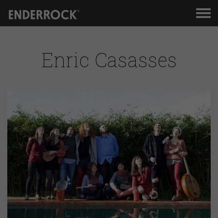
Men
de
nav
Enric Casasses