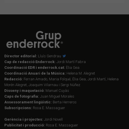
Director editorial:
Lluís Gendrau
Cap de redacció Enderrock:
Jordi Martí Fabra
Coordinació EDR i enderrock.cat:
Èlia Gea
Coordinació Anuari de la Música:
Helena M. Alegret
Redacció:
Ferran Amado, Maria Folqué, Èlia Gea, Jordi Martí, Helena
Morén Alegret, Joaquim Vilarnau i Sergi Núñez
Disseny i maquetació:
Manuel Cuyàs
Caps de fotografia:
Juan Miguel Morales
Assessorament lingüístic:
Berta Herreros
Subscripcions:
Rosa E. Massaguer
Gerència i projectes:
Jordi Novell
Publicitat i producció:
Rosa E. Massaguer