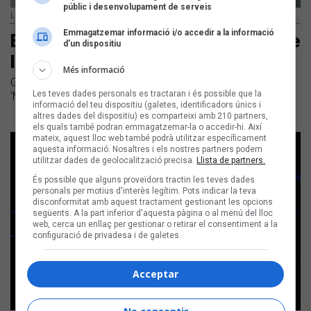
públic i desenvolupament de serveis
Lildami | Marta Mas
Emmagatzemar informació i/o accedir a la informació
El periodisme musical a les aules de
d’un dispositiu
la UB
Més informació
Grup Enderrock col·labora amb la UB per impartir el curs
Les teves dades personals es tractaran i és possible que la
‘Música i entorn popular’
informació del teu dispositiu (galetes, identificadors únics i
altres dades del dispositiu) es comparteixi amb 210 partners,
els quals també podran emmagatzemar-la o accedir-hi. Així
mateix, aquest lloc web també podrà utilitzar específicament
aquesta informació. Nosaltres i els nostres partners podem
utilitzar dades de geolocalització precisa.
Llista de partners.
És possible que alguns proveïdors tractin les teves dades
personals per motius d'interès legítim. Pots indicar la teva
disconformitat amb aquest tractament gestionant les opcions
següents. A la part inferior d'aquesta pàgina o al menú del lloc
web, cerca un enllaç per gestionar o retirar el consentiment a la
configuració de privadesa i de galetes.
Acceptar