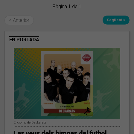
Pàgina 1 de 1
< Anterior
Següent >
EN PORTADA
El cromo de Deskarats
Les veus dels himnes del futbol