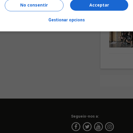
No consentir
Acceptar
Gestionar opcions
Segueix-nos a: