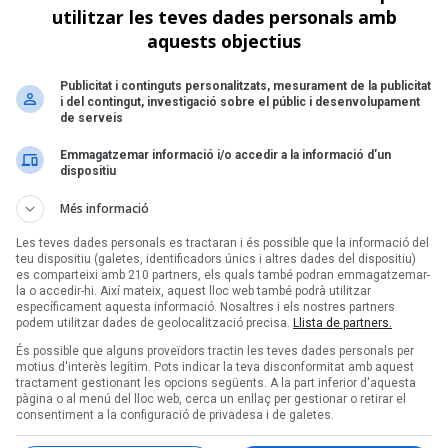
utilitzar les teves dades personals amb
de 1
aquests objectius
Següent >
Publicitat i continguts personalitzats, mesurament de la publicitat
i del contingut, investigació sobre el públic i desenvolupament
de serveis
Emmagatzemar informació i/o accedir a la informació d’un
dispositiu
Més informació
Les teves dades personals es tractaran i és possible que la informació del
teu dispositiu (galetes, identificadors únics i altres dades del dispositiu)
es comparteixi amb 210 partners, els quals també podran emmagatzemar-
la o accedir-hi. Així mateix, aquest lloc web també podrà utilitzar
específicament aquesta informació. Nosaltres i els nostres partners
podem utilitzar dades de geolocalització precisa.
Llista de partners.
És possible que alguns proveïdors tractin les teves dades personals per
motius d'interès legítim. Pots indicar la teva disconformitat amb aquest
tractament gestionant les opcions següents. A la part inferior d'aquesta
pàgina o al menú del lloc web, cerca un enllaç per gestionar o retirar el
consentiment a la configuració de privadesa i de galetes.