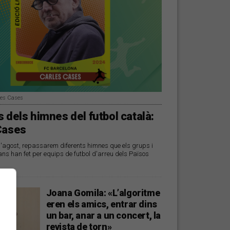
les Cases
 dels himnes del futbol català:
Cases
d'agost, repassarem diferents himnes que els grups i
ans han fet per equips de futbol d'arreu dels Països
Joana Gomila: «L’algoritme
eren els amics, entrar dins
un bar, anar a un concert, la
revista de torn»