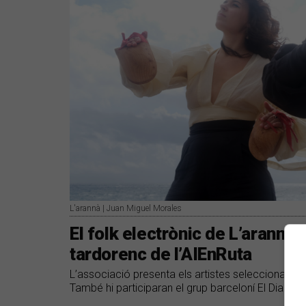
L'arannà | Juan Miguel Morales
​El folk electrònic de L’arannà i
tardorenc de l’AIEnRuta
L’associació presenta els artistes seleccionats p
També hi participaran el grup barceloní El Diablo 