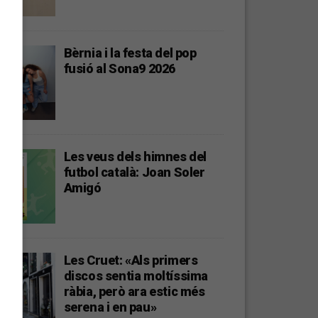
Bèrnia i la festa del pop
fusió al Sona9 2026
Les veus dels himnes del
futbol català: Joan Soler
Amigó
Les Cruet: «Als primers
discos sentia moltíssima
ràbia, però ara estic més
serena i en pau»