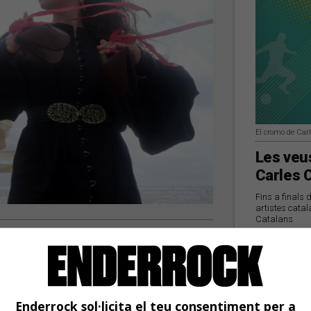
El cromo de Car
Les veus
Carles 
Fins a finals 
artistes catal
Catalans
 Cristina Len al cicle
el cicle que anirà de setembre a desembre |
de Shanghai i el valencià Gazella
Enderrock sol·licita el teu consentiment per a