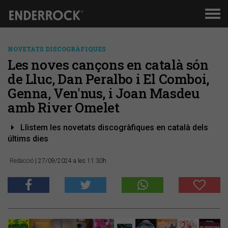
Men
de
nav
NOVETATS DISCOGRÀFIQUES
Les noves cançons en català són
de Lluc, Dan Peralbo i El Comboi,
Genna, Ven'nus, i Joan Masdeu
amb River Omelet
Llistem les novetats discogràfiques en català dels
últims dies
Redacció
| 27/09/2024 a les 11:30h