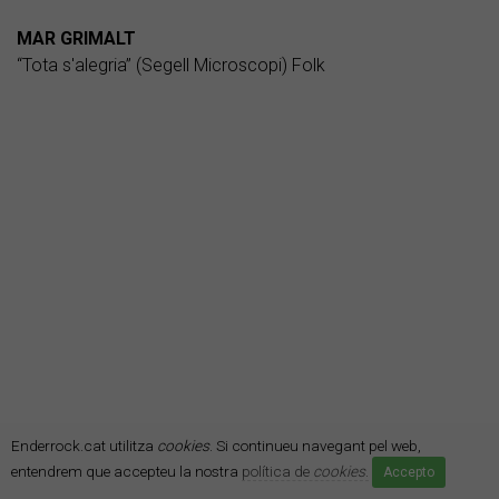
MAR GRIMALT
“Tota s'alegria” (Segell Microscopi) Folk
Enderrock.cat utilitza
cookies
. Si continueu navegant pel web,
entendrem que accepteu la nostra
política de
cookies
.
Accepto