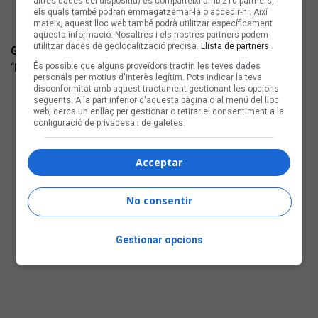
altres dades del dispositiu) es comparteixi amb 210 partners,
els quals també podran emmagatzemar-la o accedir-hi. Així
mateix, aquest lloc web també podrà utilitzar específicament
aquesta informació. Nosaltres i els nostres partners podem
utilitzar dades de geolocalització precisa.
Llista de partners.
GAVINA.MP3
És possible que alguns proveïdors tractin les teves dades
“L'hivern avança” (autoeditat) Pop-rock
personals per motius d'interès legítim. Pots indicar la teva
disconformitat amb aquest tractament gestionant les opcions
següents. A la part inferior d'aquesta pàgina o al menú del lloc
web, cerca un enllaç per gestionar o retirar el consentiment a la
configuració de privadesa i de galetes.
Acceptar
No consentir
Gestionar opcions