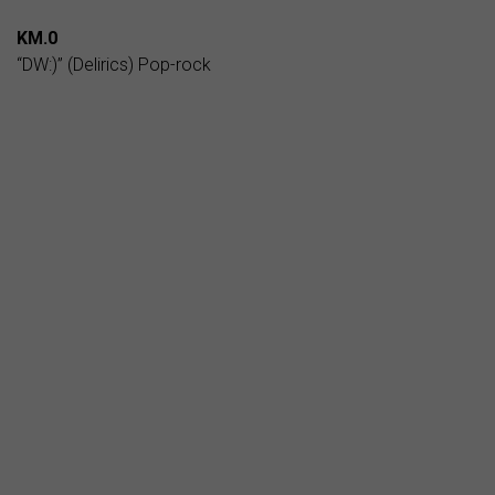
KM.0
“DW:)” (Delirics) Pop-rock