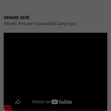
GERARD SESÉ
“M'estic fent gran” (autoeditat) Cançó-pop