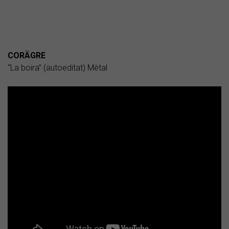
CORÄGRE
“La boira” (autoeditat) Mètal