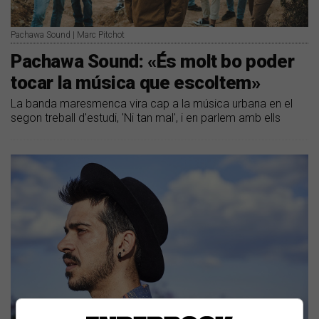
Pachawa Sound | Marc Pitchot
Pachawa Sound: «És molt bo poder
tocar la música que escoltem»
La banda maresmenca vira cap a la música urbana en el
segon treball d'estudi, 'Ni tan mal', i en parlem amb ells