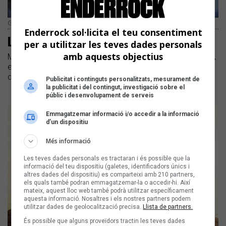
Gerard Aledo | Michal Novak
Enderrock sol·licita el teu consentiment
La banda sonora de 2020 (II)
per a utilitzar les teves dades personals
amb aquests objectius
Maria Arnal i Marcel Bagés, Jorra i Gomorra i Gerard Aledo,
entre els propers treballs | Llistem una vintena de novetats
discogràfiques que arribaran amb el nou any
Publicitat i continguts personalitzats, mesurament de
la publicitat i del contingut, investigació sobre el
públic i desenvolupament de serveis
Emmagatzemar informació i/o accedir a la informació
d’un dispositiu
Més informació
Les teves dades personals es tractaran i és possible que la
informació del teu dispositiu (galetes, identificadors únics i
altres dades del dispositiu) es comparteixi amb 210 partners,
els quals també podran emmagatzemar-la o accedir-hi. Així
mateix, aquest lloc web també podrà utilitzar específicament
aquesta informació. Nosaltres i els nostres partners podem
utilitzar dades de geolocalització precisa.
Llista de partners.
És possible que alguns proveïdors tractin les teves dades