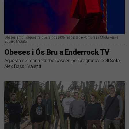
Obeses amb l'orquestra que fa possible l'espectacle «Ombres i Maduixes» |
Eduard Morató
Obeses i Ós Bru a Enderrock TV
Aquesta setmana també passen pel programa Txell Sota,
Alex Bass i Valentí