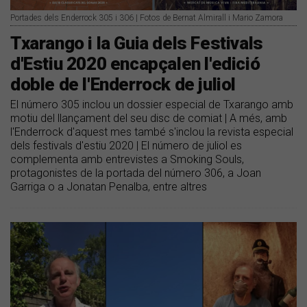
Portades dels Enderrock 305 i 306 | Fotos de Bernat Almirall i Mario Zamora
Txarango i la Guia dels Festivals
d'Estiu 2020 encapçalen l'edició
doble de l'Enderrock de juliol
El número 305 inclou un dossier especial de Txarango amb
motiu del llançament del seu disc de comiat | A més, amb
l'Enderrock d'aquest mes també s'inclou la revista especial
dels festivals d'estiu 2020 | El número de juliol es
complementa amb entrevistes a Smoking Souls,
protagonistes de la portada del número 306, a Joan
Garriga o a Jonatan Penalba, entre altres