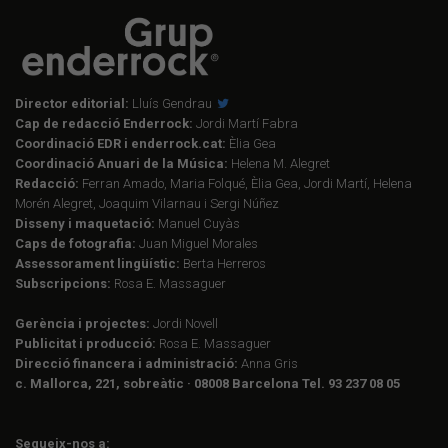
Director editorial:
Lluís Gendrau
Cap de redacció Enderrock:
Jordi Martí Fabra
Coordinació EDR i enderrock.cat:
Èlia Gea
Coordinació Anuari de la Música:
Helena M. Alegret
Redacció:
Ferran Amado, Maria Folqué, Èlia Gea, Jordi Martí, Helena
Morén Alegret, Joaquim Vilarnau i Sergi Núñez
Disseny i maquetació:
Manuel Cuyàs
Caps de fotografia:
Juan Miguel Morales
Assessorament lingüístic:
Berta Herreros
Subscripcions:
Rosa E. Massaguer
Gerència i projectes:
Jordi Novell
Publicitat i producció:
Rosa E. Massaguer
Direcció financera i administració:
Anna Gris
c. Mallorca, 221, sobreàtic · 08008 Barcelona Tel. 93 237 08 05
Segueix-nos a: