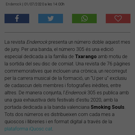
Enderrock
| 01/07/2020 a les 14:00h
La revista
Enderrock
presenta un número doble aquest mes
de juny. Per una banda, el número 305 és una edició
especial dedicada a la família de
Txarango
amb motiu de
la sortida del seu disc de comiat. Una revista de 76 pàgines
commemoratives que inclouen una crònica, un recorregut
per la carrera musical de la formació, un "U per u" exclusiu
de cadascun dels membres i fotografies inèdites, entre
altres. De manera conjunta, l'
Enderrock
305 es publica amb
una guia exhaustiva dels festivals d'estiu 2020, amb la
portada dedicada a la banda valenciana
Smoking Souls
.
Tots dos números es distribueixen com cada mes a
quioscos i llibreries i en format digital a través de la
plataforma iQuosc.cat
.