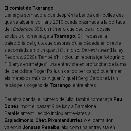
El comiat de Txarango
L'energia somiadora que desprèn la banda del ripollès des
que va alçar el vol l'any 2010 queda plasmada a la portada
de l'
Enderrock
305, un número que dedica un dossier
exclusiu d'homenatge a
Txarango
. S'hi repassa la
trajectòria del grup, que després d'una dècada en directe
s'acomiada amb un quart i últim disc,
De vent i ales
(Halley
Records, 2020). També s'hi inclou un reportatge fotogràfic
"10 anys en imatges", una entrevista en profunditat de la mà
del periodista Roger Palà, un cançó per cançó que firmen
els mateixos músics Alguer Miquel i Sergi Carbonell, i un
repàs pels orígens de
Txarango
, entre altres.
Per altra banda, el número de juliol també homenatja
Pau
Donés
, mort el passat 9 de juny a Barcelona.
Paral·lelament, l'edició inclou entrevistes a
Espiadimonis
,
Chet
,
Pixamandúrries
o el cantautor
valencià
Jonatan Penalba
, així com una entrevista en