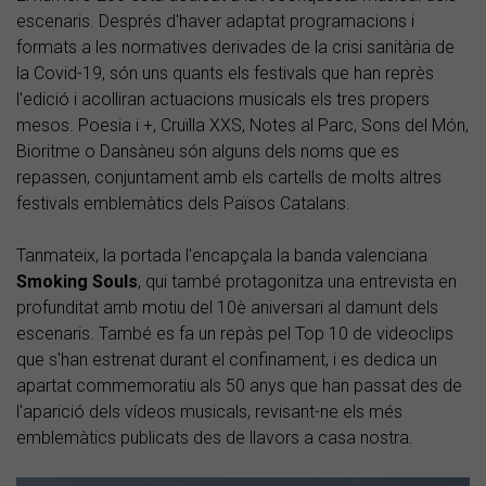
escenaris. Després d'haver adaptat programacions i
formats a les normatives derivades de la crisi sanitària de
la Covid-19, són uns quants els festivals que han reprès
l'edició i acolliran actuacions musicals els tres propers
mesos. Poesia i +, Cruïlla XXS, Notes al Parc, Sons del Món,
Bioritme o Dansàneu són alguns dels noms que es
repassen, conjuntament amb els cartells de molts altres
festivals emblemàtics dels Països Catalans.
Tanmateix, la portada l'encapçala la banda valenciana
Smoking Souls
, qui també protagonitza una entrevista en
profunditat amb motiu del 10è aniversari al damunt dels
escenaris. També es fa un repàs pel Top 10 de videoclips
que s'han estrenat durant el confinament, i es dedica un
apartat commemoratiu als 50 anys que han passat des de
l'aparició dels vídeos musicals, revisant-ne els més
emblemàtics publicats des de llavors a casa nostra.