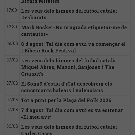
Ricard Miralles
Les veus dels himnes del futbol català:
17:00
Deskarats
Mark Boske: «No m’agrada etiquetar-me de
12:30
cantautor»
8 d'agost: Tal dia com avui va començar el
08/08
I Biberó Rock Festival
Les veus dels himnes del futbol català:
07/08
Miquel Abras, Mazoni, Sanjosex i The
Gruixut’s
El Sona9 d'estiu d'iCat descobreix els
07/08
concursants balears i valencians
Tot a punt per la Plaça del Folk 2026
07/08
7 d'agost: Tal dia com avui es va estrenar
07/08
«El meu avi»
Les veus dels himnes del futbol català:
06/08
Carles Cases