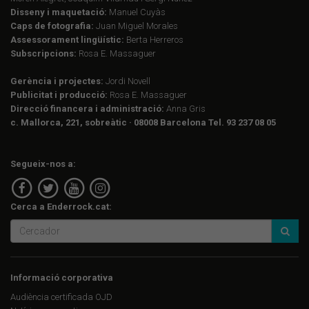
Disseny i maquetació:
Manuel Cuyàs
Caps de fotografia:
Juan Miguel Morales
Assessorament lingüístic:
Berta Herreros
Subscripcions:
Rosa E. Massaguer
Gerència i projectes:
Jordi Novell
Publicitat i producció:
Rosa E. Massaguer
Direcció financera i administració:
Anna Gris
c. Mallorca, 221, sobreàtic · 08008 Barcelona Tel. 93 237 08 05
Segueix-nos a:
Cerca a Enderrock.cat:
Informació corporativa
Audiència certificada OJD