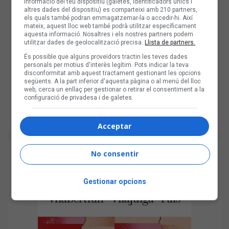
informació del teu dispositiu (galetes, identificadors únics i
altres dades del dispositiu) es comparteixi amb 210 partners,
els quals també podran emmagatzemar-la o accedir-hi. Així
mateix, aquest lloc web també podrà utilitzar específicament
aquesta informació. Nosaltres i els nostres partners podem
utilitzar dades de geolocalització precisa.
Llista de partners.
És possible que alguns proveïdors tractin les teves dades
personals per motius d'interès legítim. Pots indicar la teva
disconformitat amb aquest tractament gestionant les opcions
següents. A la part inferior d'aquesta pàgina o al menú del lloc
web, cerca un enllaç per gestionar o retirar el consentiment a la
configuració de privadesa i de galetes.
Acceptar
No consentir
Gestionar opcions