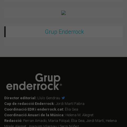
Grup Enderrock
Director editorial:
Lluís Gendrau
Cap de redacció Enderrock:
Jordi Martí Fabra
Coordinació EDR i enderrock.cat:
Èlia Gea
Coordinació Anuari de la Música:
Helena M. Alegret
Redacció:
Ferran Amado, Maria Folqué, Èlia Gea, Jordi Martí, Helena
Morén Alegret, Joaquim Vilarnau i Sergi Núñez