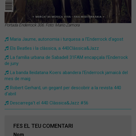
Portada Enderrock 306. Foto: Mario Zamora
Maria Jaume, autonomia i turquesa a l'Enderrock d'agost
Els Beatles i la clàssica, a 440Clàssica&Jazz
La família urbana de Sabadell 31FAM encapçala l'Enderrock
de juny
La banda lleidatana Koers abandera l'Enderrock jamaicà del
mes de maig
Robert Gerhard, un gegant per descobrir a la revista 440
d'abril
Descarrega't el 440 Clàssica&Jazz #56
FES EL TEU COMENTARI
Nom