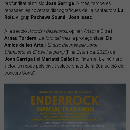
profunditat al músic
Joan
Garriga
. A més, també es
repassen les novetats discogràfiques de la cantautora
Lu
Rois
, el grup
Pachawa Sound
i
Joan Isaac
.
A la secció
Acords i desacords
, opinen Ariadna Oltra i
Arnau Tordera
.
La foto del mes
la protagonitzen
Els
Amics de les Arts
, i
El disc del mes per Jordi
Bianciotto
és
El ball i el plany
(Fina Estampa, 2020) de
Joan Garriga i el Mariatxi Galàctic
. Finalment, el número
inclou un repàs pels divuit seleccionats de la 20a edició del
concurs Sona9.