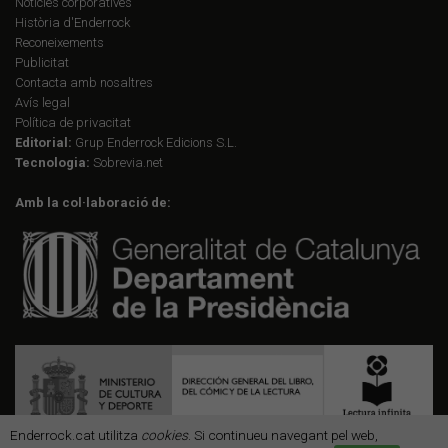
Notícies corporatives
Història d'Enderrock
Reconeixements
Publicitat
Contacta amb nosaltres
Avís legal
Política de privacitat
Editorial:
Grup Enderrock Edicions S.L.
Tecnologia:
Sobrevia.net
Amb la col·laboració de:
Enderrock.cat utilitza
cookies
. Si continueu navegant pel web,