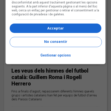
disconformitat amb aquest tractament gestionant les opcions
següents. A la part inferior d'aquesta pàgina o al menú del lloc
web, cerca un enllaç per gestionar o retirar el consentiment a la
configuració de privadesa i de galetes.
Acceptar
No consentir
Gestionar opcions
El cromo de Guillem Roma i Rogeli Herrero
Les veus dels himnes del futbol
català: Guillem Roma i Rogeli
Herrero
Fins a finals d'agost, repassarem diferents himnes que els
grups i artistes catalans han fet per equips de futbol d'arreu
dels Països Catalans