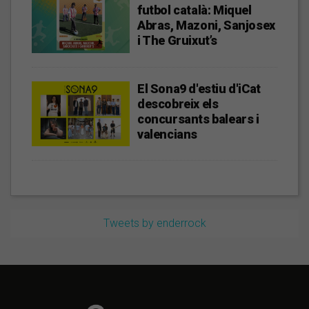
futbol català: Miquel
Abras, Mazoni, Sanjosex
i The Gruixut’s
El Sona9 d'estiu d'iCat
descobreix els
concursants balears i
valencians
Tweets by enderrock