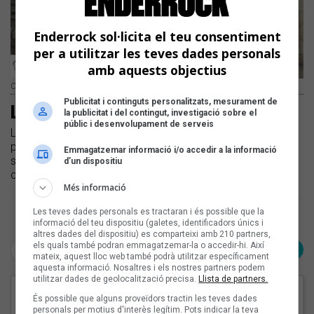
Enderrock sol·licita el teu consentiment
per a utilitzar les teves dades personals
amb aquests objectius
Carles Pastor
Publicitat i continguts personalitzats, mesurament de
Les flors nuclears de Carles Pastor
la publicitat i del contingut, investigació sobre el
públic i desenvolupament de serveis
La plataforma de micromecenatge Verkami acull diversos
projectes que busquen suport econòmic dels seus
Emmagatzemar informació i/o accedir a la informació
seguidors | Carles Pastor i Robert Poch, llancen una
d’un dispositiu
campanya per finançar els seus nous treballs
Més informació
Les teves dades personals es tractaran i és possible que la
Pàgina 1 de 1
informació del teu dispositiu (galetes, identificadors únics i
altres dades del dispositiu) es comparteixi amb 210 partners,
els quals també podran emmagatzemar-la o accedir-hi. Així
< Anterior
Següent >
mateix, aquest lloc web també podrà utilitzar específicament
aquesta informació. Nosaltres i els nostres partners podem
utilitzar dades de geolocalització precisa.
Llista de partners.
EN PORTADA
És possible que alguns proveïdors tractin les teves dades
personals per motius d'interès legítim. Pots indicar la teva