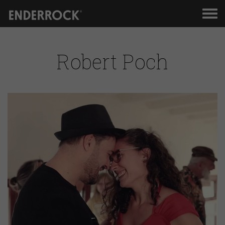
Men
de
nav
Robert Poch