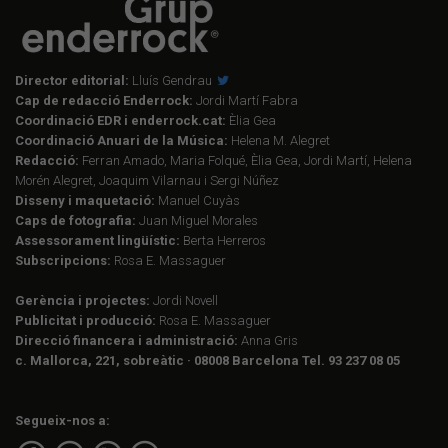
Director editorial:
Lluís Gendrau
Cap de redacció Enderrock:
Jordi Martí Fabra
Coordinació EDR i enderrock.cat:
Èlia Gea
Coordinació Anuari de la Música:
Helena M. Alegret
Redacció:
Ferran Amado, Maria Folqué, Èlia Gea, Jordi Martí, Helena
Morén Alegret, Joaquim Vilarnau i Sergi Núñez
Disseny i maquetació:
Manuel Cuyàs
Caps de fotografia:
Juan Miguel Morales
Assessorament lingüístic:
Berta Herreros
Subscripcions:
Rosa E. Massaguer
Gerència i projectes:
Jordi Novell
Publicitat i producció:
Rosa E. Massaguer
Direcció financera i administració:
Anna Gris
c. Mallorca, 221, sobreàtic · 08008 Barcelona Tel. 93 237 08 05
Segueix-nos a: