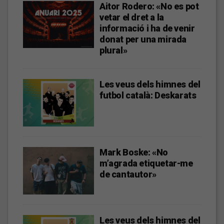
Aitor Rodero: «No es pot
vetar el dret a la
informació i ha de venir
donat per una mirada
plural»
Les veus dels himnes del
futbol català: Deskarats
Mark Boske: «No
m’agrada etiquetar-me
de cantautor»
Les veus dels himnes del