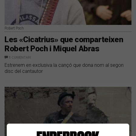
Robert Poch
Les «Cicatrius» que comparteixen
Robert Poch i Miquel Abras
1
COMENTARI
Estrenem en exclusiva la cançó que dona nom al segon
disc del cantautor