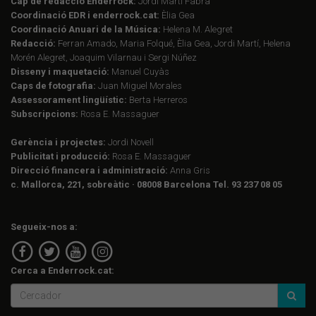
Cap de redacció Enderrock:
Jordi Martí Fabra
Coordinació EDR i enderrock.cat:
Èlia Gea
Coordinació Anuari de la Música:
Helena M. Alegret
Redacció:
Ferran Amado, Maria Folqué, Èlia Gea, Jordi Martí, Helena
Morén Alegret, Joaquim Vilarnau i Sergi Núñez
Disseny i maquetació:
Manuel Cuyàs
Caps de fotografia:
Juan Miguel Morales
Assessorament lingüístic:
Berta Herreros
Subscripcions:
Rosa E. Massaguer
Gerència i projectes:
Jordi Novell
Publicitat i producció:
Rosa E. Massaguer
Direcció financera i administració:
Anna Gris
c. Mallorca, 221, sobreàtic · 08008 Barcelona Tel. 93 237 08 05
Segueix-nos a:
Cerca a Enderrock.cat: