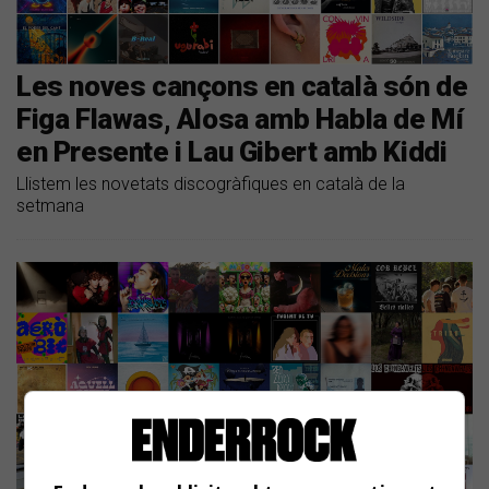
Les noves cançons en català són de
Figa Flawas, Alosa amb Habla de Mí
en Presente i Lau Gibert amb Kiddi
Llistem les novetats discogràfiques en català de la
setmana