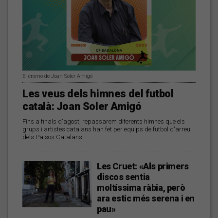
El cromo de Joan Soler Amigó
Les veus dels himnes del futbol
català: Joan Soler Amigó
Fins a finals d'agost, repassarem diferents himnes que els
grups i artistes catalans han fet per equips de futbol d'arreu
dels Països Catalans
Les Cruet: «Als primers
discos sentia
moltíssima ràbia, però
ara estic més serena i en
pau»