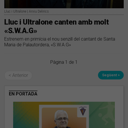
Lluc i Ultralone | Arxiu Delirics
Lluc i Ultralone canten amb molt
«S.W.A.G»
Estrenem en primícia el nou senzill del cantant de Santa
Maria de Palautordera, «S.W.A.G»
Pàgina 1 de 1
< Anterior
Següent >
EN PORTADA