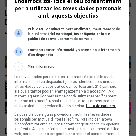
Enderrock sol·licita el teu consentiment
per a utilitzar les teves dades personals
Les noves cançons en català són de
amb aquests objectius
Doctor Prats, Ouineta, i Plan-ET amb
Publicitat i continguts personalitzats, mesurament de
Júlia Colom
la publicitat i del contingut, investigació sobre el
públic i desenvolupament de serveis
Llistem les noves cançons en català de la setmana
Emmagatzemar informació i/o accedir a la informació
d’un dispositiu
Més informació
Les teves dades personals es tractaran i és possible que la
informació del teu dispositiu (galetes, identificadors únics i
altres dades del dispositiu) es comparteixi amb 210 partners,
els quals també podran emmagatzemar-la o accedir-hi. Així
mateix, aquest lloc web també podrà utilitzar específicament
aquesta informació. Nosaltres i els nostres partners podem
utilitzar dades de geolocalització precisa.
Llista de partners.
És possible que alguns proveïdors tractin les teves dades
personals per motius d'interès legítim. Pots indicar la teva
disconformitat amb aquest tractament gestionant les opcions
següents. A la part inferior d'aquesta pàgina o al menú del lloc
Les noves cançons en català són de
web, cerca un enllaç per gestionar o retirar el consentiment a la