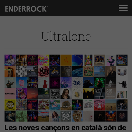
Men
de
nav
Ultralone
Les noves cançons en català són de