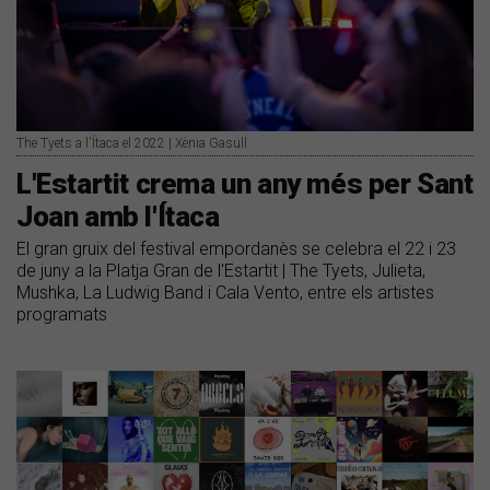
The Tyets a l'Ítaca el 2022 | Xènia Gasull
L'Estartit crema un any més per Sant
Joan amb l'Ítaca
El gran gruix del festival empordanès se celebra el 22 i 23
de juny a la Platja Gran de l'Estartit | The Tyets, Julieta,
Mushka, La Ludwig Band i Cala Vento, entre els artistes
programats