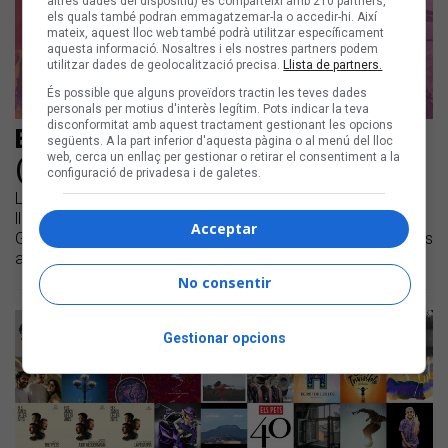
altres dades del dispositiu) es comparteixi amb 210 partners,
els quals també podran emmagatzemar-la o accedir-hi. Així
mateix, aquest lloc web també podrà utilitzar específicament
aquesta informació. Nosaltres i els nostres partners podem
utilitzar dades de geolocalització precisa.
Llista de partners.
És possible que alguns proveïdors tractin les teves dades
personals per motius d'interès legítim. Pots indicar la teva
disconformitat amb aquest tractament gestionant les opcions
Els nous discos en català del 2025
següents. A la part inferior d'aquesta pàgina o al menú del lloc
web, cerca un enllaç per gestionar o retirar el consentiment a la
(III)
configuració de privadesa i de galetes.
Llistem els discos en català més destacats que veuran la
llum aquest 2025 | 31 FAM, Alosa, Maria Jaume,
Acceptar
Gavina.mp3, Maria del Mar Bonet o Malifeta són alguns dels
artistes que presentaran novetats discogràfiques enguany
No consentir
Gestionar opcions