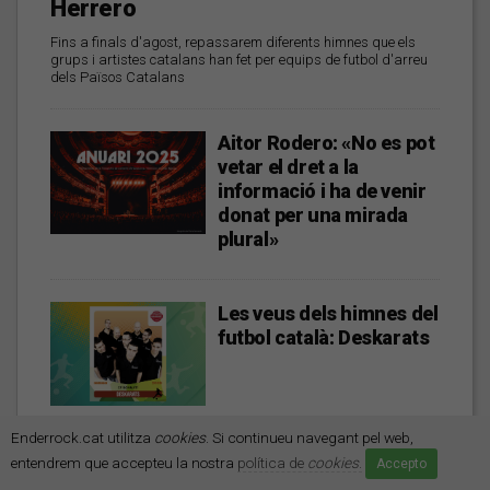
Herrero
Fins a finals d'agost, repassarem diferents himnes que els
grups i artistes catalans han fet per equips de futbol d'arreu
dels Països Catalans
Aitor Rodero: «No es pot
vetar el dret a la
informació i ha de venir
donat per una mirada
plural»
Les veus dels himnes del
futbol català: Deskarats
Enderrock.cat utilitza
cookies
. Si continueu navegant pel web,
Mark Boske: «No
entendrem que accepteu la nostra
política de
cookies
.
Accepto
m’agrada etiquetar-me