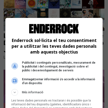
Les noves cançons en català són de
Enderrock sol·licita el teu consentiment
Doctor Prats, Ouineta, i Plan-ET amb
per a utilitzar les teves dades personals
Júlia Colom
amb aquests objectius
Llistem les noves cançons en català de la setmana
Publicitat i continguts personalitzats, mesurament de
la publicitat i del contingut, investigació sobre el
públic i desenvolupament de serveis
Emmagatzemar informació i/o accedir a la informació
d’un dispositiu
Més informació
Les teves dades personals es tractaran i és possible que la
informació del teu dispositiu (galetes, identificadors únics i