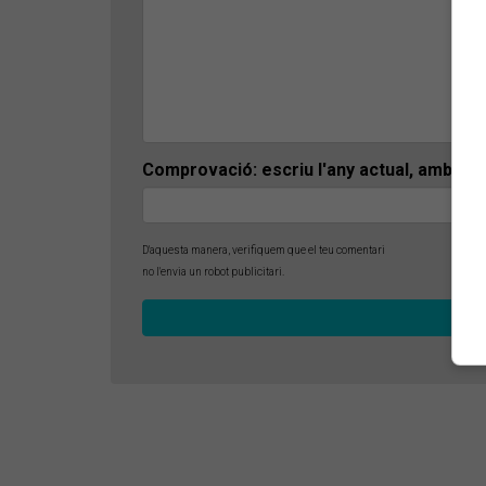
Comprovació: escriu l'any actual, amb 4 x
D'aquesta manera, verifiquem que el teu comentari
no l'envia un robot publicitari.