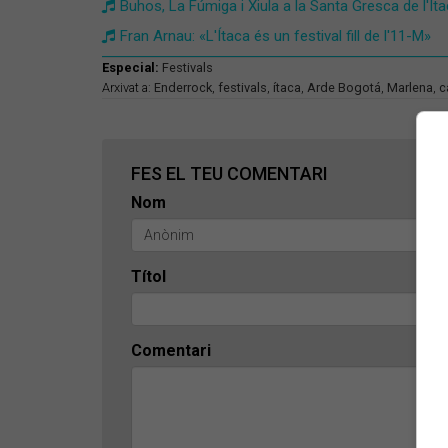
Buhos, La Fúmiga i Xiula a la Santa Gresca de l'Ítac
Fran Arnau: «L'Ítaca és un festival fill de l'11-M»
Especial:
Festivals
Arxivat a:
Enderrock
,
festivals
,
ítaca
,
Arde Bogotá
,
Marlena
,
c
FES EL TEU COMENTARI
Nom
Títol
Comentari