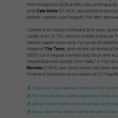
Premi Enderrock 2024 al Millor disc en llengua no 
amb
Cala Vento
(01:30 h), que portarà el seu roc
bateria i cantant Joan Delgado. Per últim, tancarà
L'endemà, la música continuarà amb nous i gran
català. A les 21:15h, obrirà la revetlla el grup de 
debutar aquest hivern amb
Fa mal de dir
(Satélite
mataroní
The Tyets
, amb els hits del destacat tr
2023). La nit seguirà cremant amb força amb el
interpretarà nous senzills com "Haiku" o "Full rom
Mushka
(0:40 h), que oferirà temes del darrer di
Finalment, tancarà la nit una sessió de DJ Trapella
Triquell i Les que Faltaband donaran el tret de sort
The Tyets, Mushka i Julieta apareixen a Times Squ
Julieta i Lildami donen el tret de sortida del festiv
Alizzz, Albert Pla, Lildami, Julieta, Renaldo & Clara