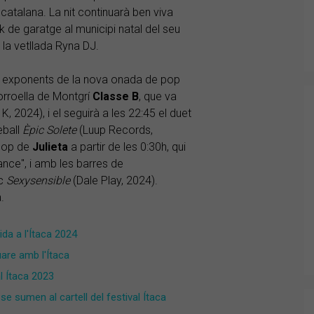
catalana. La nit continuarà ben viva
k de garatge al municipi natal del seu
 la vetllada Ryna DJ.
s exponents de la nova onada de pop
Torroella de Montgrí
Classe B
, que va
 K, 2024), i el seguirà a les 22:45 el duet
eball
Èpic
Solete
(Luup Records,
 pop de
Julieta
a partir de les 0:30h, qui
ance", i amb les barres de
sc
Sexysensible
(Dale Play, 2024).
.
ida a l'Ítaca 2024
are amb l'Ítaca
al Ítaca 2023
 se sumen al cartell del festival Ítaca