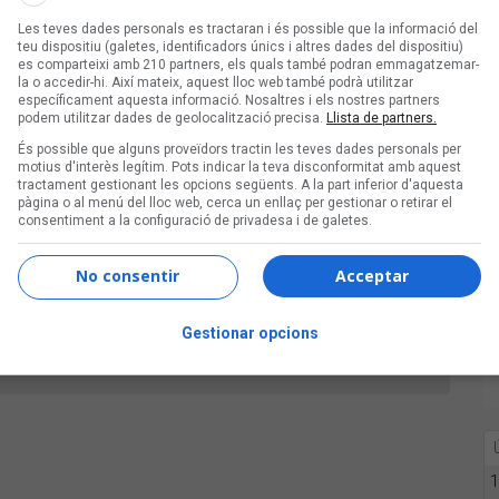
Les teves dades personals es tractaran i és possible que la informació del
teu dispositiu (galetes, identificadors únics i altres dades del dispositiu)
es comparteixi amb 210 partners, els quals també podran emmagatzemar-
la o accedir-hi. Així mateix, aquest lloc web també podrà utilitzar
específicament aquesta informació. Nosaltres i els nostres partners
podem utilitzar dades de geolocalització precisa.
Llista de partners.
És possible que alguns proveïdors tractin les teves dades personals per
motius d'interès legítim. Pots indicar la teva disconformitat amb aquest
ifres
tractament gestionant les opcions següents. A la part inferior d'aquesta
pàgina o al menú del lloc web, cerca un enllaç per gestionar o retirar el
consentiment a la configuració de privadesa i de galetes.
No consentir
Acceptar
Gestionar opcions
1