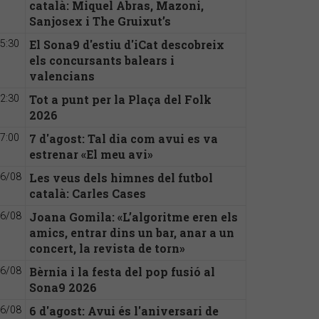
català: Miquel Abras, Mazoni,
Sanjosex i The Gruixut’s
El Sona9 d'estiu d'iCat descobreix
5:30
els concursants balears i
valencians
Tot a punt per la Plaça del Folk
2:30
2026
7 d'agost: Tal dia com avui es va
7:00
estrenar «El meu avi»
Les veus dels himnes del futbol
6/08
català: Carles Cases
Joana Gomila: «L’algoritme eren els
6/08
amics, entrar dins un bar, anar a un
concert, la revista de torn»
Bèrnia i la festa del pop fusió al
6/08
Sona9 2026
6 d'agost: Avui és l'aniversari de
6/08