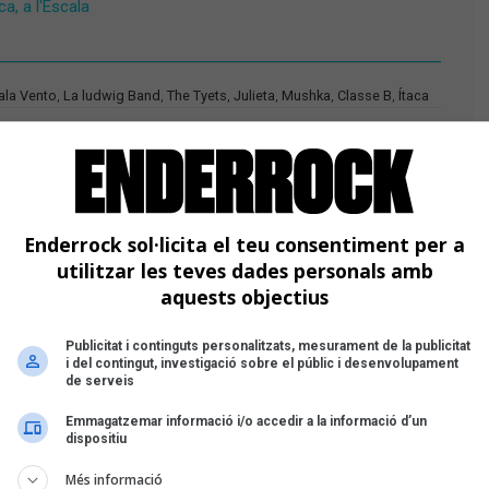
a, a l'Escala
ala Vento
,
La ludwig Band
,
The Tyets
,
Julieta
,
Mushka
,
Classe B
,
Ítaca
Enderrock sol·licita el teu consentiment per a
utilitzar les teves dades personals amb
aquests objectius
Publicitat i continguts personalitzats, mesurament de la publicitat
i del contingut, investigació sobre el públic i desenvolupament
de serveis
Emmagatzemar informació i/o accedir a la informació d’un
dispositiu
Més informació