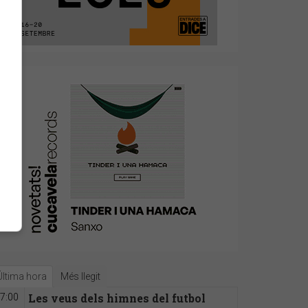
Última hora
Més llegit
Les veus dels himnes del futbol
7:00