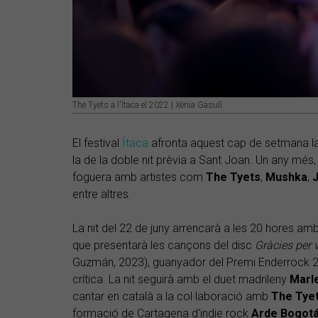
The Tyets a l'Ítaca el 2022 | Xènia Gasull
El festival
Ítaca
afronta aquest cap de setmana la
la de la doble nit prèvia a Sant Joan. Un any més, 
foguera amb artistes com
The Tyets
,
Mushka
,
J
entre altres.
La nit del 22 de juny arrencarà a les 20 hores am
que presentarà les cançons del disc
Gràcies per 
Guzmán, 2023), guanyador del Premi Enderrock 20
crítica. La nit seguirà amb el duet madrileny
Marl
cantar en català a la col·laboració amb
The Tye
formació de Cartagena d'indie rock
Arde Bogot