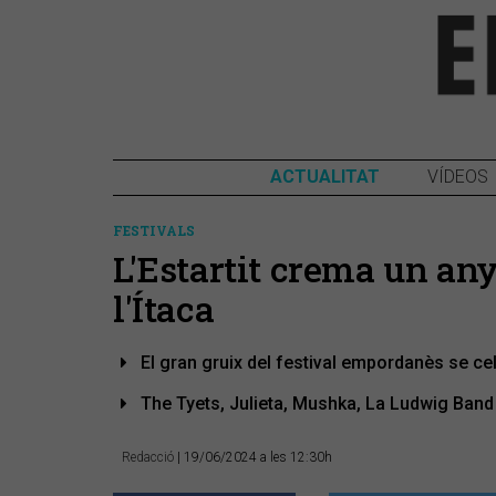
ACTUALITAT
VÍDEOS
FESTIVALS
L'Estartit crema un an
l'Ítaca
El gran gruix del festival empordanès se celeb
The Tyets, Julieta, Mushka, La Ludwig Band 
Redacció
| 19/06/2024 a les 12:30h