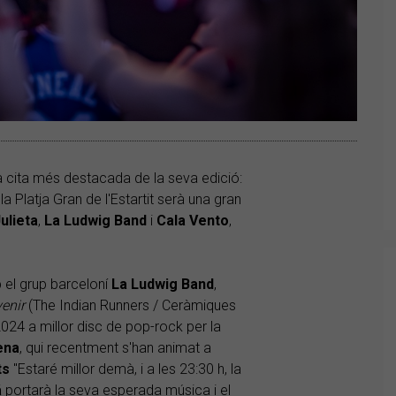
 cita més destacada de la seva edició:
la Platja Gran de l'Estartit serà una gran
ulieta
,
La Ludwig Band
i
Cala
Vento
,
b el grup barceloní
La Ludwig Band
,
venir
(The Indian Runners / Ceràmiques
24 a millor disc de pop-rock per la
ena
, qui recentment s'han animat a
ts
"Estaré millor demà, i a les 23:30 h, la
á
portarà la seva esperada música i el