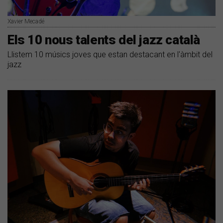
Xavier Mecadé
Els 10 nous talents del jazz català
Llistem 10 músics joves que estan destacant en l'àmbit del
jazz