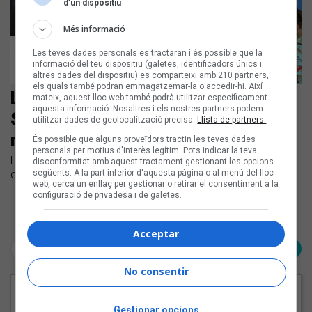
d’un dispositiu
Més informació
Les teves dades personals es tractaran i és possible que la
informació del teu dispositiu (galetes, identificadors únics i
altres dades del dispositiu) es comparteixi amb 210 partners,
els quals també podran emmagatzemar-la o accedir-hi. Així
La Ludwig Band, La Pegatina,
mateix, aquest lloc web també podrà utilitzar específicament
aquesta informació. Nosaltres i els nostres partners podem
Scorpio i Gessamí Boada, entre les
utilitzar dades de geolocalització precisa.
Llista de partners.
novetats de la setmana
És possible que alguns proveïdors tractin les teves dades
personals per motius d'interès legítim. Pots indicar la teva
Llistem les novetats discogràfiques en català dels darrers
disconformitat amb aquest tractament gestionant les opcions
següents. A la part inferior d'aquesta pàgina o al menú del lloc
dies
web, cerca un enllaç per gestionar o retirar el consentiment a la
configuració de privadesa i de galetes.
Pàgina 1 de 1
Acceptar
< Anterior
Següent >
No consentir
EN PORTADA
Gestionar opcions