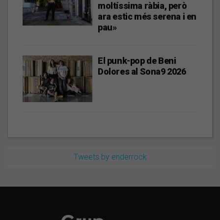
moltíssima ràbia, però
ara estic més serena i en
pau»
El punk-pop de Beni
Dolores al Sona9 2026
Tweets by enderrock