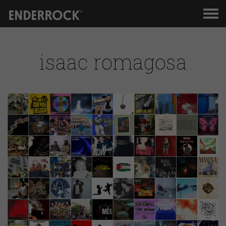
Men
de
nav
isaac romagosa