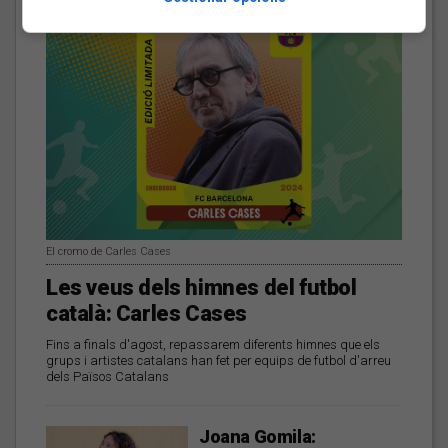
El cromo de Carles Cases
Les veus dels himnes del futbol
català: Carles Cases
Fins a finals d'agost, repassarem diferents himnes que els
grups i artistes catalans han fet per equips de futbol d'arreu
dels Països Catalans
Joana Gomila: