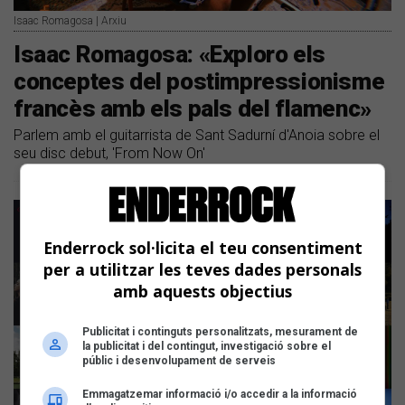
Isaac Romagosa | Arxiu
Isaac Romagosa: «Exploro els
conceptes del postimpressionisme
francès amb els pals del flamenc»
Parlem amb el guitarrista de Sant Sadurní d'Anoia sobre el
seu disc debut, 'From Now On'
Enderrock sol·licita el teu consentiment
per a utilitzar les teves dades personals
amb aquests objectius
Publicitat i continguts personalitzats, mesurament de
la publicitat i del contingut, investigació sobre el
públic i desenvolupament de serveis
Emmagatzemar informació i/o accedir a la informació