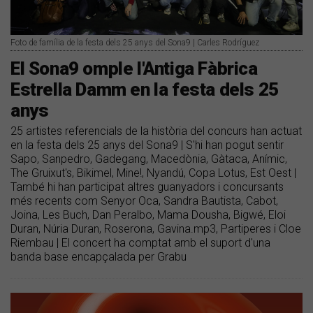
Foto de família de la festa dels 25 anys del Sona9 | Carles Rodríguez
El Sona9 omple l'Antiga Fàbrica
Estrella Damm en la festa dels 25
anys
25 artistes referencials de la història del concurs han actuat
en la festa dels 25 anys del Sona9 | S'hi han pogut sentir
Sapo, Sanpedro, Gadegang, Macedònia, Gàtaca, Anímic,
The Gruixut's, Bikimel, Mine!, Nyandú, Copa Lotus, Est Oest |
També hi han participat altres guanyadors i concursants
més recents com Senyor Oca, Sandra Bautista, Cabot,
Joina, Les Buch, Dan Peralbo, Mama Dousha, Bigwé, Eloi
Duran, Núria Duran, Roserona, Gavina.mp3, Partiperes i Cloe
Riembau | El concert ha comptat amb el suport d'una
banda base encapçalada per Grabu