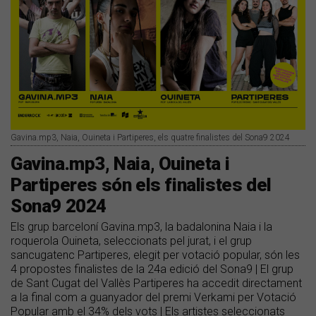
Gavina.mp3, Naia, Ouineta i Partiperes, els quatre finalistes del Sona9 2024
Gavina.mp3, Naia, Ouineta i
Partiperes són els finalistes del
Sona9 2024
Els grup barceloní Gavina.mp3, la badalonina Naia i la
roquerola Ouineta, seleccionats pel jurat, i el grup
sancugatenc Partiperes, elegit per votació popular, són les
4 propostes finalistes de la 24a edició del Sona9 | El grup
de Sant Cugat del Vallès Partiperes ha accedit directament
a la final com a guanyador del premi Verkami per Votació
Popular amb el 34% dels vots | Els artistes seleccionats