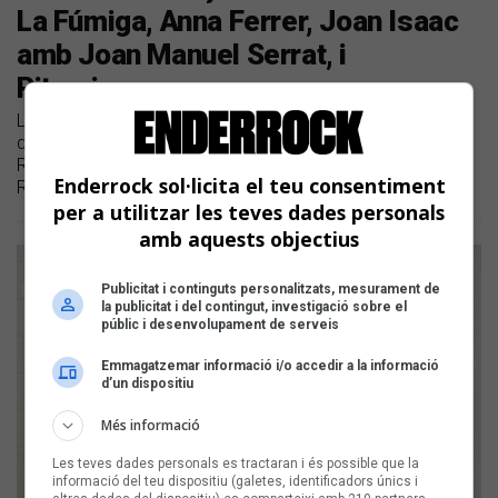
La Fúmiga, Anna Ferrer, Joan Isaac
amb Joan Manuel Serrat, i
Pitxorines
Llistem les novetats discogràfiques en català dels últims
dies | També han publicat nous temes Júlia Collado Riu,
Roserona, Vittara, Terrae, Hereus del Beat, Andreu Valor,
Enderrock sol·licita el teu consentiment
River Omelette amb Iker i Selma Bruna, i Ayryn
per a utilitzar les teves dades personals
amb aquests objectius
Publicitat i continguts personalitzats, mesurament de
la publicitat i del contingut, investigació sobre el
públic i desenvolupament de serveis
Emmagatzemar informació i/o accedir a la informació
d’un dispositiu
Més informació
Les teves dades personals es tractaran i és possible que la
informació del teu dispositiu (galetes, identificadors únics i