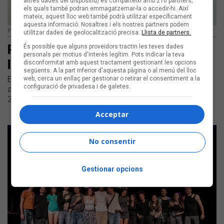
altres dades del dispositiu) es comparteixi amb 210 partners,
els quals també podran emmagatzemar-la o accedir-hi. Així
mateix, aquest lloc web també podrà utilitzar específicament
aquesta informació. Nosaltres i els nostres partners podem
Partiperes | Carles Rodríguez
utilitzar dades de geolocalització precisa.
Llista de partners.
Partiperes es desencisa de la vida
És possible que alguns proveïdors tractin les teves dades
personals per motius d'interès legítim. Pots indicar la teva
laboral, «Més que abans»
disconformitat amb aquest tractament gestionant les opcions
següents. A la part inferior d'aquesta pàgina o al menú del lloc
Estrenem en primícia el nou senzill del Partiperes «Més que
web, cerca un enllaç per gestionar o retirar el consentiment a la
configuració de privadesa i de galetes.
abans» | El grup va guanyar el Premi Revelació del Sona9
2024
Acceptar
No consentir
Gestionar opcions