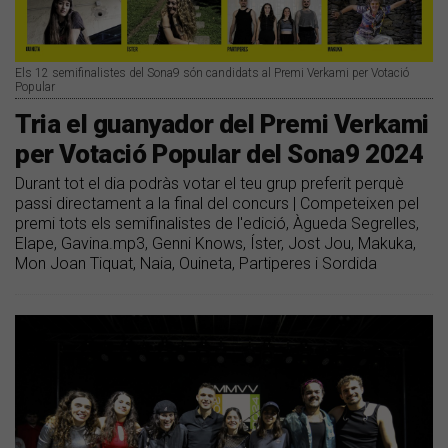
Els 12 semifinalistes del Sona9 són candidats al Premi Verkami per Votació
Popular
Tria el guanyador del Premi Verkami
per Votació Popular del Sona9 2024
​Durant tot el dia podràs votar el teu grup preferit perquè
passi directament a la final del concurs | Competeixen pel
premi tots els semifinalistes de l'edició, Àgueda Segrelles,
Elape, Gavina.mp3, Genni Knows, Íster, Jost Jou, Makuka,
Mon Joan Tiquat, Naia, Ouineta, Partiperes i Sordida