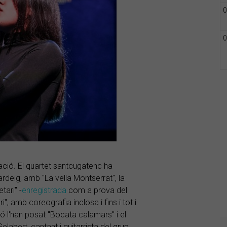
0
0
ació. El quartet santcugatenc ha
ardeig, amb "La vella Montserrat", la
tari" -
enregistrada
com a prova del
, amb coreografia inclosa i fins i tot i
ó l'han posat "Bocata calamars" i el
elabert, cantant i guitarrista del grup