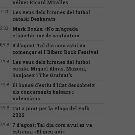
néixer Ricard Miralles
Les veus dels himnes del futbol
7:00
català: Deskarats
Mark Boske: «No m’agrada
2:30
etiquetar-me de cantautor»
8 d'agost: Tal dia com avui va
8/08
començar el I Biberó Rock Festival
Les veus dels himnes del futbol
7/08
català: Miquel Abras, Mazoni,
Sanjosex i The Gruixut’s
El Sona9 d'estiu d'iCat descobreix
7/08
els concursants balears i
valencians
Tot a punt per la Plaça del Folk
7/08
2026
7 d'agost: Tal dia com avui es va
7/08
estrenar «El meu avi»