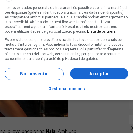
Les teves dades personals es tractaran i és possible que la informació del
teu dispositiu (galetes, identificadors únics i altres dades del dispositiu)
es comparteixi amb 210 partners, els quals també podran emmagatzemar-
la o accedir-hi. Així mateix, aquest lloc web també podrà utilitzar
específicament aquesta informació. Nosaltres i els nostres partners
podem utilitzar dades de geolocalització precisa.
Llista de partners.
És possible que alguns proveïdors tractin les teves dades personals per
motius d'interès legítim. Pots indicar la teva disconformitat amb aquest
tractament gestionant les opcions següents. A la part inferior d'aquesta
pàgina o al menú del lloc web, cerca un enllaç per gestionar o retirar el
consentiment a la configuració de privadesa i de galetes.
No consentir
Acceptar
Gestionar opcions
0
er a la jove badalonina
Naia
. Amb una