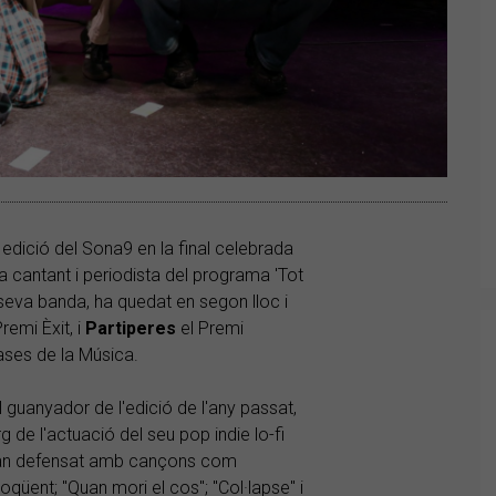
dició del Sona9 en la final celebrada
a cantant i periodista del programa 'Tot
a seva banda, ha quedat en segon lloc i
remi Èxit, i
Partiperes
el Premi
ases de la Música.
guanyador de l'edició de l'any passat,
rg de l'actuació del seu pop indie lo-fi
'han defensat amb cançons com
oqüent; "Quan mori el cos"; "Col·lapse" i