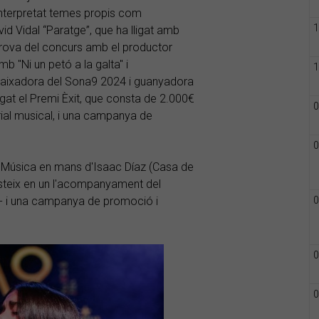
interpretat temes propis com
1
d Vidal “Paratge”, que ha lligat amb
ova del concurs amb el productor
mb "Ni un petó a la galta" i
1
aixadora del Sona9 2024 i guanyadora
regat el Premi Èxit, que consta de 2.000€
0
rial musical, i una campanya de
0
 Música en mans d'Isaac Díaz (Casa de
sisteix en un l'acompanyament del
- i una campanya de promoció i
0
0
0