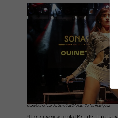
Ouineta a la final del Sona9 2024 Foto: Carles Rodríguez
El tercer reconeixement, el Premi Èxit, ha estat p