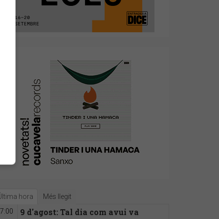
Última hora
Més llegit
9 d'agost: Tal dia com avui va
7:00