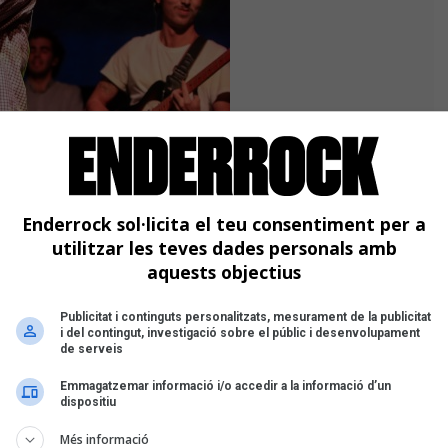
Enderrock sol·licita el teu consentiment per a
oventut. La vallesana ha defensat
utilitzar les teves dades personals amb
ormàtica de pop urbà amb temes com
aquests objectius
sintonia del pòdcast
La Turra
- i "Wild",
ls. La de la Roca del Vallès s'ha
Publicitat i continguts personalitzats, mesurament de la publicitat
". El Premi Joventut li ha entregat el
i del contingut, investigació sobre el públic i desenvolupament
rtolomé Agudo, i inclou 3.000€ que
de serveis
deoclip o per material musical, a més
Emmagatzemar informació i/o accedir a la informació d’un
jans organitzadors del Sona9 valorada
dispositiu
Més informació