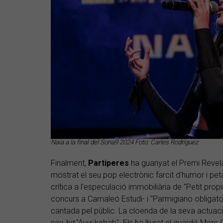
Naia a la final del Sona9 2024 Foto: Carles Rodríguez
Finalment,
Partiperes
ha guanyat el Premi Revel
mostrat el seu pop electrònic farcit d'humor i pet
crítica a l'especulació immobiliària de "Petit propie
concurs a Camaleó Estudi- i "Parmigiano obligatori"
cantada pel públic. La cloenda de la seva actuaci
seu
hit
"Avui kebab". Els ha lliurat el guardó Marc G