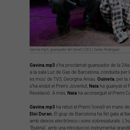
Gavina.mp3, guanyador del Sona9 2024 | Carles Rodríguez
Gavina.mp3
s'ha proclamat guanyador de la 24a e
a la sala Luz de Gas de Barcelona, conduïda per l
es mou' de TV3, Georgina Arnau.
Ouineta
, per l
s'ha endut el Premi Joventut,
Naia
ha guanyat el P
Revelació. A més,
Naia
ha aconseguit el Premi C
Gavina.mp3
ha rebut el Premi Sona9 en mans del 
Eloi Duran.
El grup de Barcelona ha fet gala al lla
amb deixos electrònics i sons sobresaturats. L
"Buleria", amb una introducció instrumental grandil