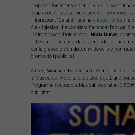
proposta fonamentada en el R'n'B, la cantant ha 
"Capritxosa", la seva musicació del poema de Davi
l'interessant "Cafuné" -que ha
enregistrat
com a pr
Aleix Iglesias-. La vocalista ha tancat l'actuació a
l'entremaliada "Dolenteries".
Núria Duran
, coamb
del Premi Joventut en la darrera edició, li ha ent
per la gravació d’un disc, un videoclip o per mate
promoció i publicitat.
A més,
Naia
ha rebut també el Premi Cases de la
la Música de l'Hospitalet de Llobregat), que con
Programa Incubadora Musical -valorat en 3.500€
publicitat.