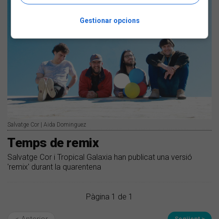
Gestionar opcions
Salvatge Cor | Aida Dominguez
Temps de remix
Salvatge Cor i Tropical Galaxia han publicat una versió
'remix' durant la quarentena
Pàgina 1 de 1
Següent >