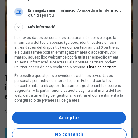
Emmagatzemar informació i/o accedir a la informació
d’un dispositiu
Més informació
Les teves dades personals es tractaran i és possible que la
informació del teu dispositiu (galetes, identificadors únics i
altres dades del dispositiu) es comparteixi amb 210 partners,
els quals també podran emmagatzemar-la o accedir-hi. Així
mateix, aquest lloc web també podrà utilitzar específicament
aquesta informació. Nosaltres i els nostres partners podem
Tropical Galaxia i Maluks
utilitzar dades de geolocalització precisa.
Llista de partners.
Tropical Galaxia: «Aquells records
És possible que alguns proveïdors tractin les teves dades
personals per motius d'interès legítim. Pots indicar la teva
inesborrables i aquelles nits
disconformitat amb aquest tractament gestionant les opcions
següents. A la part inferior d'aquesta pàgina o al menú del lloc
eternes són el nostre oasi»
web, cerca un enllaç per gestionar o retirar el consentiment a la
configuració de privadesa i de galetes.
Estrenem l'estiuenc clip dels productors bagencs amb
Maluks i en parlem amb ells
Acceptar
No consentir