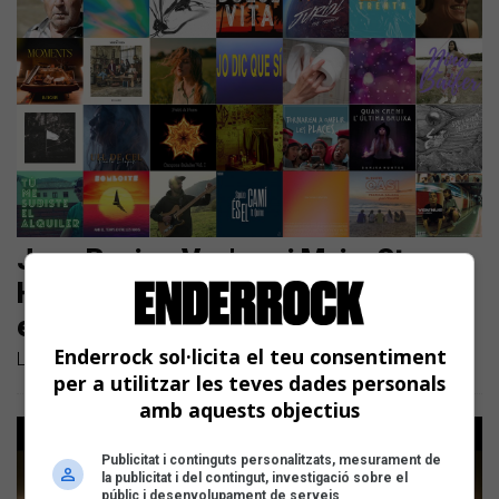
Joan Rovira, Ven'nus i Maio, Stay
Homas i Albert Pla, o Les Montses,
entre les novetats de la setmana
Enderrock sol·licita el teu consentiment
Llistem els nous llançaments en català dels últims dies
per a utilitzar les teves dades personals
amb aquests objectius
Publicitat i continguts personalitzats, mesurament de
la publicitat i del contingut, investigació sobre el
públic i desenvolupament de serveis