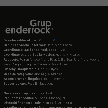
Director editorial:
Lluís Gendrau
Cap de redacció Enderrock:
Jordi Martí Fabra
Coordinació EDR i enderrock.cat:
Èlia Gea
Coordinació Anuari de la Música:
Helena M. Alegret
Redacció:
Ferran Amado, Maria Folqué, Èlia Gea, Jordi Martí, Helena
Morén Alegret, Joaquim Vilarnau i Sergi Núñez
Disseny i maquetació:
Manuel Cuyàs
Caps de fotografia:
Juan Miguel Morales
Assessorament lingüístic:
Berta Herreros
Subscripcions:
Rosa E. Massaguer
Gerència i projectes:
Jordi Novell
Publicitat i producció:
Rosa E. Massaguer
Direcció financera i administració:
Anna Gris
c. Mallorca, 221, sobreàtic · 08008 Barcelona Tel. 93 237 08 05