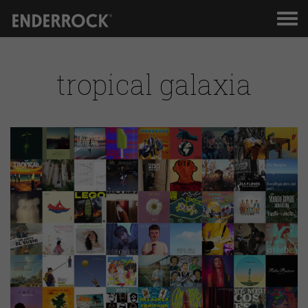
Men
de
nav
tropical galaxia