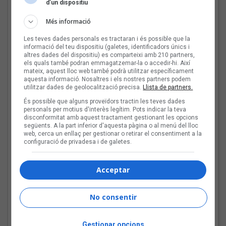
d’un dispositiu
Més informació
Les teves dades personals es tractaran i és possible que la
informació del teu dispositiu (galetes, identificadors únics i
altres dades del dispositiu) es comparteixi amb 210 partners,
els quals també podran emmagatzemar-la o accedir-hi. Així
mateix, aquest lloc web també podrà utilitzar específicament
aquesta informació. Nosaltres i els nostres partners podem
utilitzar dades de geolocalització precisa.
Llista de partners.
És possible que alguns proveïdors tractin les teves dades
personals per motius d'interès legítim. Pots indicar la teva
disconformitat amb aquest tractament gestionant les opcions
següents. A la part inferior d'aquesta pàgina o al menú del lloc
El cromo de Carles Cases
web, cerca un enllaç per gestionar o retirar el consentiment a la
configuració de privadesa i de galetes.
Les veus dels himnes del futbol
català: Carles Cases
Acceptar
Fins a finals d'agost, repassarem diferents himnes que els
grups i artistes catalans han fet per equips de futbol d'arreu
dels Països Catalans
No consentir
Joana Gomila:
Gestionar opcions