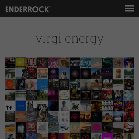
Men
de
nav
virgi energy