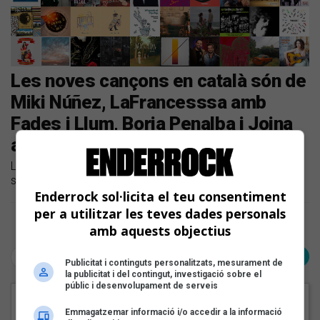
Les noves cançons en català són de
Miki Núñez, LaFrancesssa amb
Fades i Llum, Borja Penalba i Joina
amb Mar Pujol
Llistem les novetats discogràfiques en català de la
setmana
Enderrock sol·licita el teu consentiment
per a utilitzar les teves dades personals
Pàgina 1 de 1
amb aquests objectius
< Anterior
Següent >
Publicitat i continguts personalitzats, mesurament de
la publicitat i del contingut, investigació sobre el
públic i desenvolupament de serveis
EN PORTADA
Emmagatzemar informació i/o accedir a la informació