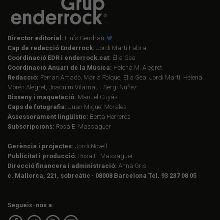
Director editorial:
Lluís Gendrau
Cap de redacció Enderrock:
Jordi Martí Fabra
Coordinació EDR i enderrock.cat:
Èlia Gea
Coordinació Anuari de la Música:
Helena M. Alegret
Redacció:
Ferran Amado, Maria Folqué, Èlia Gea, Jordi Martí, Helena
Morén Alegret, Joaquim Vilarnau i Sergi Núñez
Disseny i maquetació:
Manuel Cuyàs
Caps de fotografia:
Juan Miguel Morales
Assessorament lingüístic:
Berta Herreros
Subscripcions:
Rosa E. Massaguer
Gerència i projectes:
Jordi Novell
Publicitat i producció:
Rosa E. Massaguer
Direcció financera i administració:
Anna Gris
c. Mallorca, 221, sobreàtic · 08008 Barcelona Tel. 93 237 08 05
Segueix-nos a: