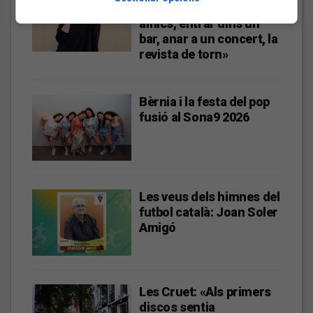
«L’algoritme eren els
amics, entrar dins un
bar, anar a un concert, la
revista de torn»
Bèrnia i la festa del pop
fusió al Sona9 2026
Les veus dels himnes del
futbol català: Joan Soler
Amigó
Les Cruet: «Als primers
discos sentia