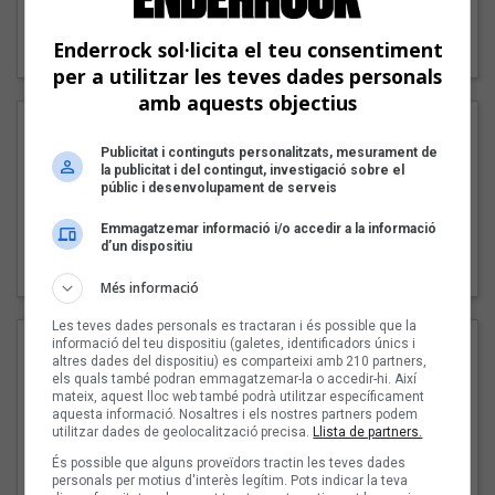
"Lo bueno y lo malo"
Enderrock sol·licita el teu consentiment
Carmen y María
per a utilitzar les teves dades personals
amb aquests objectius
Publicitat i continguts personalitzats, mesurament de
la publicitat i del contingut, investigació sobre el
públic i desenvolupament de serveis
Emmagatzemar informació i/o accedir a la informació
"Posidònia"
d’un dispositiu
Pep Álvarez amb Joan Muntaner (Xanguito)
Més informació
Les teves dades personals es tractaran i és possible que la
informació del teu dispositiu (galetes, identificadors únics i
altres dades del dispositiu) es comparteixi amb 210 partners,
els quals també podran emmagatzemar-la o accedir-hi. Així
mateix, aquest lloc web també podrà utilitzar específicament
aquesta informació. Nosaltres i els nostres partners podem
utilitzar dades de geolocalització precisa.
Llista de partners.
És possible que alguns proveïdors tractin les teves dades
personals per motius d'interès legítim. Pots indicar la teva