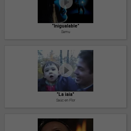
"Inigualable"
Samu
"La iaia"
Saüc en Flor