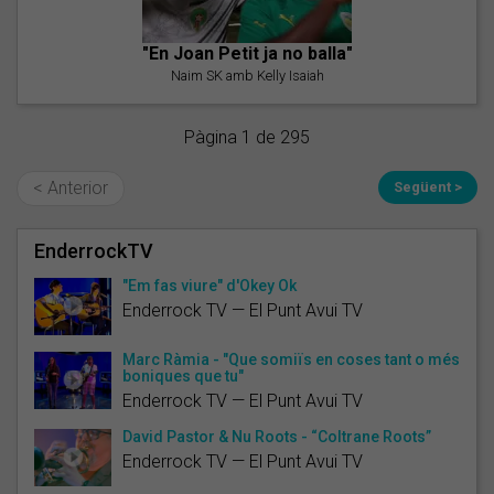
"En Joan Petit ja no balla"
Naim SK amb Kelly Isaiah
Pàgina 1 de 295
< Anterior
Següent >
EnderrockTV
"Em fas viure" d'Okey Ok
Enderrock TV — El Punt Avui TV
Marc Ràmia - "Que somiïs en coses tant o més
boniques que tu"
Enderrock TV — El Punt Avui TV
David Pastor & Nu Roots - “Coltrane Roots”
Enderrock TV — El Punt Avui TV