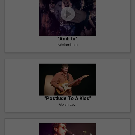
"Amb tu"
Nöctambuls
"Postlude To A Kiss"
Goran Levi