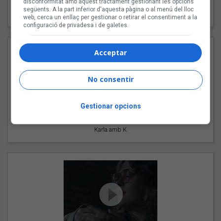
disconformitat amb aquest tractament gestionant les opcions
"Les cabres"
següents. A la part inferior d'aquesta pàgina o al menú del lloc
94 Rules amb Compte
web, cerca un enllaç per gestionar o retirar el consentiment a la
configuració de privadesa i de galetes.
Acceptar
No consentir
Gestionar opcions
"Pols d'estrelles"
Karla amb K