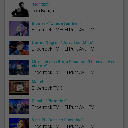
"Horitzó"
Toni Bauçà
Bipolar - “Queda’t amb mi”
Enderrock TV — El Punt Avui TV
Germà Negre - “Jo vull ser Miss”
Enderrock TV — El Punt Avui TV
Mireia Vives i Borja Penalba - “Línies en el cel
elèctric”
Enderrock TV — El Punt Avui TV
Manel
Enderrock TV 3
Puput - “Plomatge”
Enderrock TV — El Punt Avui TV
Sara Pi - "Ain't no Sunshine"
Enderrock TV — El Punt Avui TV