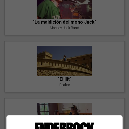
"La maldición del mono Jack"
Monkey Jack Band
"El llit"
Baaldo