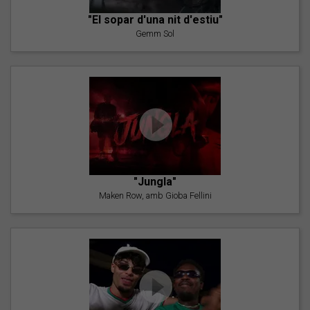
"El sopar d'una nit d'estiu"
Gemm Sol
"Jungla"
Maken Row, amb Gioba Fellini