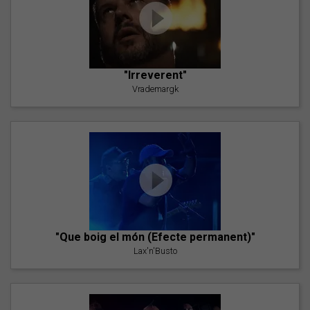
"Irreverent"
Vrademargk
"Que boig el món (Efecte permanent)"
Lax'n'Busto