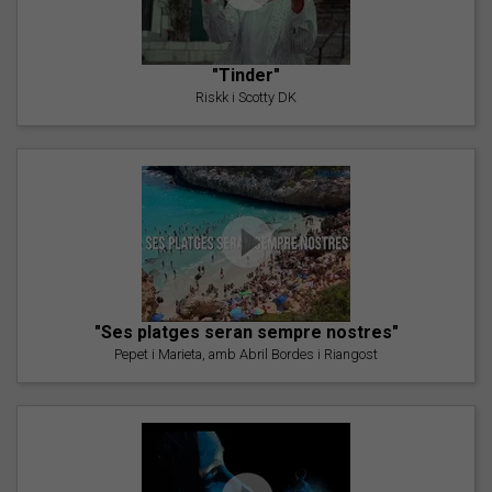
"Tinder"
Riskk i Scotty DK
"Ses platges seran sempre nostres"
Pepet i Marieta, amb Abril Bordes i Riangost