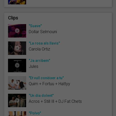
Clips
"Suave"
Dollar Selmouni
"La rosa als llavis"
Carola Ortiz
"Ja arribem"
Jules
"Et vull conèixer a tu"
Quim + Fortuu + Hattyy
"Un dia dolent"
Acros + Still Ill + DJ Fat Chets
"Polvo"