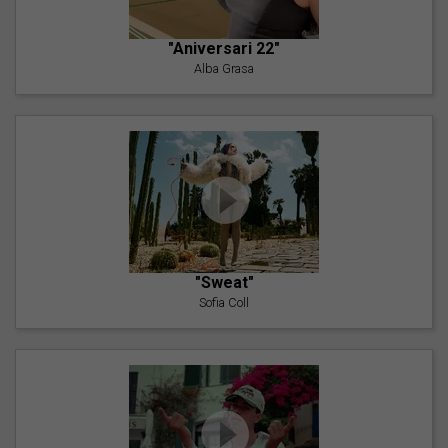
"Aniversari 22"
Alba Grasa
"Sweat"
Sofia Coll