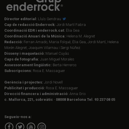
Director editorial:
Lluís Gendrau
Cap de redacció Enderrock:
Jordi Martí Fabra
Coordinació EDR i enderrock.cat:
Èlia Gea
Coordinació Anuari de la Música:
Helena M. Alegret
Redacció:
Ferran Amado, Maria Folqué, Èlia Gea, Jordi Martí, Helena
Morén Alegret, Joaquim Vilarnau i Sergi Núñez
Disseny i maquetació:
Manuel Cuyàs
Caps de fotografia:
Juan Miguel Morales
Assessorament lingüístic:
Berta Herreros
Subscripcions:
Rosa E. Massaguer
Gerència i projectes:
Jordi Novell
Publicitat i producció:
Rosa E. Massaguer
Direcció financera i administració:
Anna Gris
c. Mallorca, 221, sobreàtic · 08008 Barcelona Tel. 93 237 08 05
Segueix-nos a: