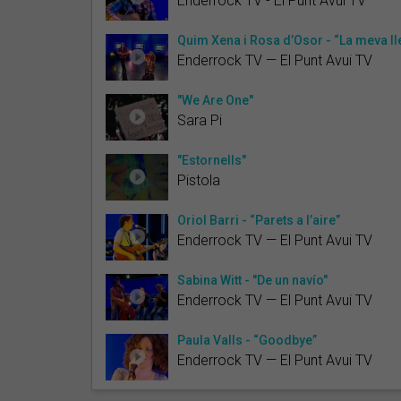
Enderrock TV - El Punt Avui TV
Quim Xena i Rosa d’Osor - “La meva l
Enderrock TV — El Punt Avui TV
"We Are One"
Sara Pi
"Estornells"
Pistola
Oriol Barri - “Parets a l’aire”
Enderrock TV — El Punt Avui TV
Sabina Witt - "De un navío"
Enderrock TV — El Punt Avui TV
Paula Valls - “Goodbye”
Enderrock TV — El Punt Avui TV