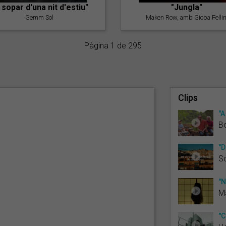
l sopar d'una nit d'estiu"
"Jungla"
Gemm Sol
Maken Row, amb Gioba Fellin
Pàgina 1 de 295
Clips
"A
B
"D
S
"N
Ma
"C