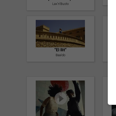
Lax'n'Busto
"El llit"
Baaldo