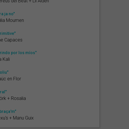
reus del Beat + Lil Aiden
ra ja no"
úlia Moumen
rimitive"
he Capaces
rindo por los míos"
a Kali
oliu"
üc en Flor
ral"
örk + Rosalia
braça'm"
xu's + Manu Guix