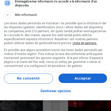
Emmagatzemar informació i/o accedir a la informació d’un
dispositiu
Més informació
Les teves dades personals es tractaran i és possible que la informació del
teu dispositiu (galetes, identificadors únics i altres dades del dispositiu)
es comparteixi amb 210 partners, els quals també podran emmagatzemar-
la o accedir-hi. Així mateix, aquest lloc web també podrà utilitzar
específicament aquesta informació. Nosaltres i els nostres partners
podem utilitzar dades de geolocalització precisa.
Llista de partners.
"Lo bueno y lo malo"
"Posidònia"
És possible que alguns proveïdors tractin les teves dades personals per
Carmen y María
Pep Álvarez amb Joan Muntan
motius d'interès legítim. Pots indicar la teva disconformitat amb aquest
(Xanguito)
tractament gestionant les opcions següents. A la part inferior d'aquesta
pàgina o al menú del lloc web, cerca un enllaç per gestionar o retirar el
consentiment a la configuració de privadesa i de galetes.
No consentir
Acceptar
Gestionar opcions