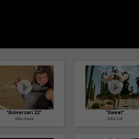
"Aniversari 22"
"Sweat"
Alba Grasa
Sofia Coll