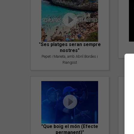
"Ses platges seran sempre
nostres"
Pepet i Marieta, amb Abril Bordes i
Riangost
"Que boig el món (Efecte
permanent)"