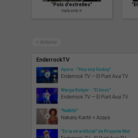
"Pols d'estrelles"
"E
Karla amb K
< Anterior
EnderrockTV
Ayora - “Hoy soy Godoy”
Enderrock TV — El Punt Avui TV
Marga Rotger - “El bosc”
Enderrock TV — El Punt Avui TV
"NeBifè"
Nakany Kanté + Azaya
"En la nit artificial" de Projecte Mut