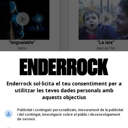
"Inigualable"
"La iaia"
Samu
Saüc en Flor
Enderrock sol·licita el teu consentiment per a
utilitzar les teves dades personals amb
aquests objectius
"Postlude To A Kiss"
Publicitat i continguts personalitzats, mesurament de la publicitat
i del contingut, investigació sobre el públic i desenvolupament
Goran Levi
de serveis
"Amb tu"
Nöctambuls