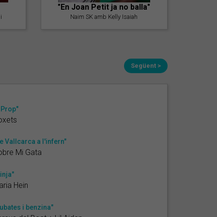
"En Joan Petit ja no balla"
i
Naim SK amb Kelly Isaiah
Següent >
 Prop"
oxets
e Vallcarca a l'infern"
obre Mi Gata
inja"
ria Hein
ubates i benzina"