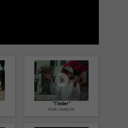
"Tinder"
Riskk i Scotty DK