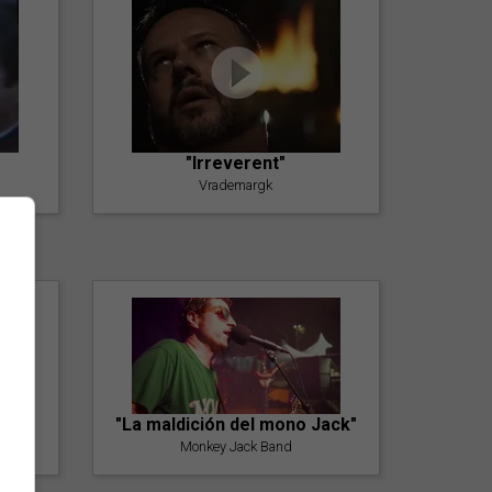
"Irreverent"
Vrademargk
"La maldición del mono Jack"
Monkey Jack Band