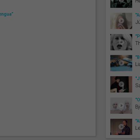
He
lengua”
"A
J
"P
T
"B
Li
"J
Sa
"O
Bj
"A
Le