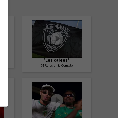
er
"Les cabres"
94 Rules amb Compte